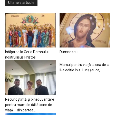
Ultimele articole
Înălțarea la Cer a Domnului
Dumnezeu…
nostru Iisus Hristos
Marșul pentru viață la cea de-a
II-a ediție în s. Lucășeuca,...
Recunoștință și binecuvântare
pentru mamele dătătoare de
viață – din partea...