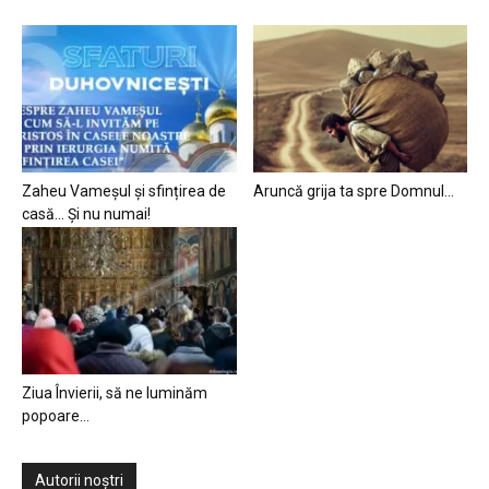
Zaheu Vameșul și sfințirea de
Aruncă grija ta spre Domnul…
casă… Și nu numai!
Ziua Învierii, să ne luminăm
popoare…
Autorii noștri