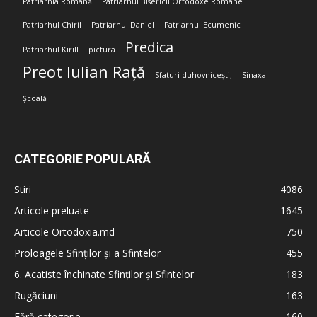
Patriarhia Română
Patriarhul Bisericii Ortodoxe Române
Patriarhul Chiril
Patriarhul Daniel
Patriarhul Ecumenic
Predica
Patriarhul Kirill
pictura
Preot Iulian Rață
Sfaturi duhovnicești;
Sinaxa
Școală
CATEGORIE POPULARĂ
Stiri
4086
Articole preluate
1645
Articole Ortodoxia.md
750
Proloagele Sfinților și a Sfintelor
455
6. Acatiste închinate Sfinților și Sfintelor
183
Rugăciuni
163
Fără categorie
160