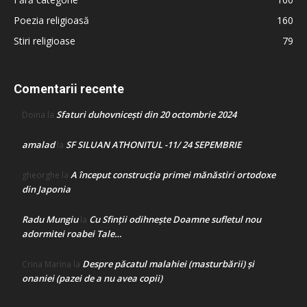
Poezia religioasă
160
Stiri religioase
79
Comentarii recente
Sfaturi duhovnicești din 20 octombrie 2024
Doina
la
amalad
SF SILUAN ATHONITUL -11/ 24 SEPEMBRIE
la
A început construcţia primei mănăstiri ortodoxe
gheorghe
la
din Japonia
Radu Mungiu
Cu Sfinții odihnește Doamne sufletul nou
la
adormitei roabei Tale…
Despre păcatul malahiei (masturbării) şi
Crina Marina
la
onaniei (pazei de a nu avea copii)