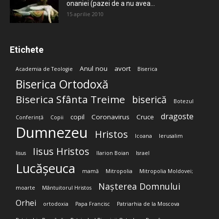
onaniei (pazei de a nu avea...
15 aprilie 2010
Etichete
Anul nou
avort
Academia de Teologie
Biserica
Biserica Ortodoxă
Biserica Sfânta Treime
biserică
Botezul
dragoste
copil
Coronavirus
Cruce
Conferință
Copii
Dumnezeu
Hristos
Icoana
Ierusalim
Iisus Hristos
Iisus
Ilarion Boian
Israel
Lucășeuca
mamă
Mitropolia
Mitropolia Moldovei;
Nașterea Domnului
moarte
Mântuitorul Hristos
Orhei
ortodoxia
Papa Francisc
Patriarhia de la Moscova