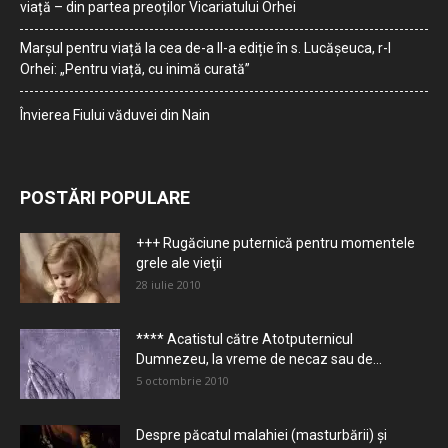
viață – din partea preoților Vicariatului Orhei
Marșul pentru viață la cea de-a II-a ediție în s. Lucășeuca, r-l
Orhei: „Pentru viață, cu inimă curată”
Învierea Fiului văduvei din Nain
POSTĂRI POPULARE
+++ Rugăciune puternică pentru momentele
grele ale vieţii
28 iulie 2010
**** Acatistul către Atotputernicul
Dumnezeu, la vreme de necaz sau de...
5 octombrie 2010
Despre păcatul malahiei (masturbării) şi