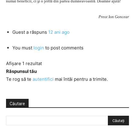
numai beneficii, ci şi o jertfă din partea dumneavoastră. Doamne ajută!
Preot Ion Goncear
Guest
a răspuns
12 ani ago
You must
login
to post comments
Afișare 1 rezultat
Răspunsul tău
Te rog să te
autentifici
mai întâi pentru a trimite.
Căutare