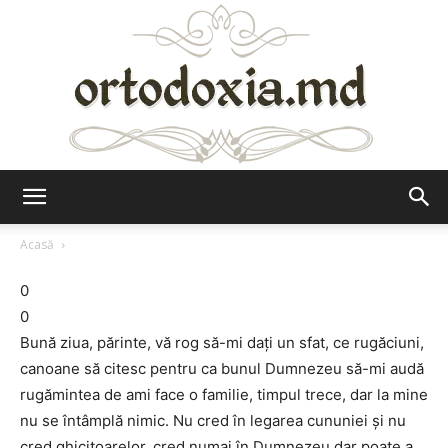
Ortodoxia.md
Acasă
0
0
Bună ziua, părinte, vă rog să-mi daţi un sfat, ce rugăciuni,
canoane să citesc pentru ca bunul Dumnezeu să-mi audă
rugămintea de ami face o familie, timpul trece, dar la mine
nu se întâmplă nimic. Nu cred în legarea cununiei şi nu
cred ghicitoarelor, cred numai în Dumnezeu dar poate a