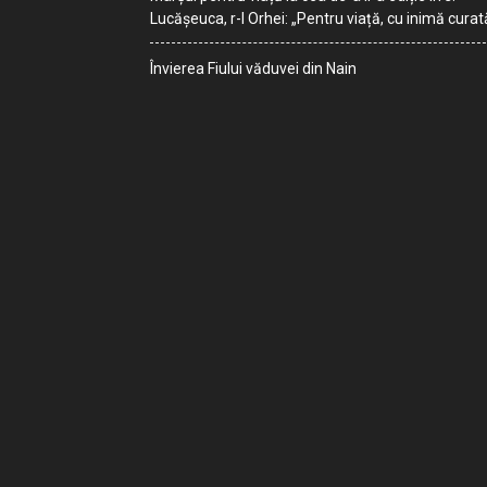
Lucășeuca, r-l Orhei: „Pentru viață, cu inimă curat
Învierea Fiului văduvei din Nain