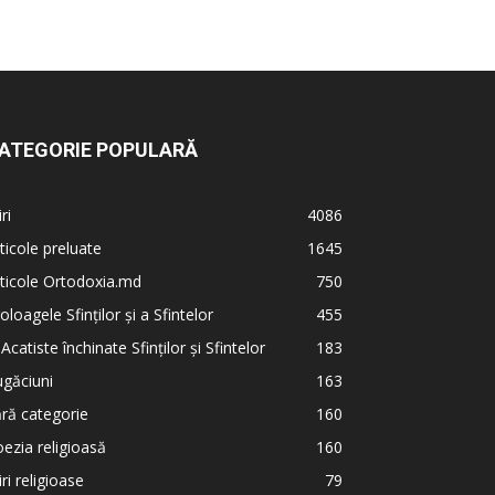
ATEGORIE POPULARĂ
iri
4086
ticole preluate
1645
ticole Ortodoxia.md
750
oloagele Sfinților și a Sfintelor
455
 Acatiste închinate Sfinților și Sfintelor
183
găciuni
163
ră categorie
160
ezia religioasă
160
iri religioase
79