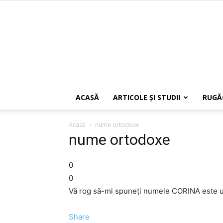
ACASĂ
ARTICOLE ŞI STUDII
RUGĂ
Acasă
nume ortodoxe
nume ortodoxe
0
0
Vă rog să-mi spuneți numele CORINA este u
Share