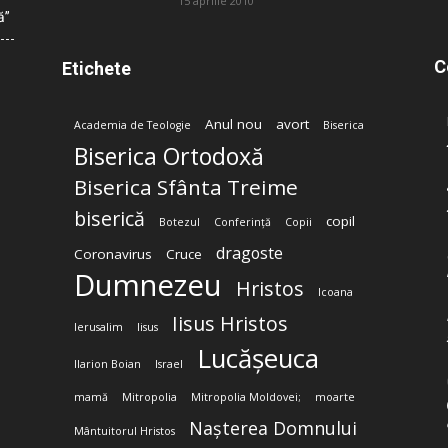
15 aprilie 2010
ă”
C
Etichete
Anul nou
avort
Academia de Teologie
Biserica
Biserica Ortodoxă
Biserica Sfânta Treime
biserică
copil
Botezul
Conferință
Copii
dragoste
Coronavirus
Cruce
Dumnezeu
Hristos
Icoana
Iisus Hristos
Ierusalim
Iisus
Lucășeuca
Ilarion Boian
Israel
mamă
Mitropolia
Mitropolia Moldovei;
moarte
Nașterea Domnului
Mântuitorul Hristos