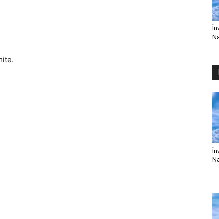
În
Na
mite.
În
Na