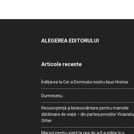
ALEGEREA EDITORULUI
Articole recente
Înălțarea la Cer a Domnului nostru Iisus Hristos
Dumnezeu…
Recunoștință și binecuvântare pentru mamele
dătătoare de viață – din partea preoților Vicariatu
Orhei
Marșul pentru viață la cea de-a II-a ediție în s.