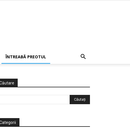
ÎNTREABĂ PREOTUL
Căutare
Categorii