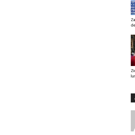
Za
de
Zi
lu