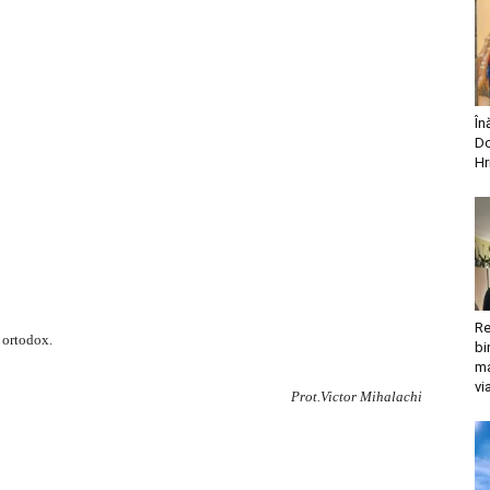
În
Do
Hr
Re
 ortodox.
bi
ma
vi
Prot.Victor Mihalachi