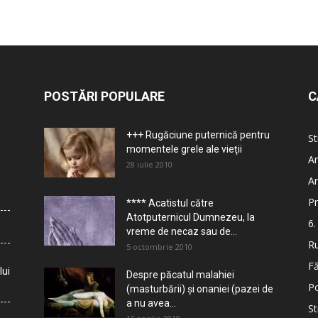
POSTĂRI POPULARE
C
+++ Rugăciune puternică pentru
St
momentele grele ale vieţii
Ar
28 iulie 2010
Ar
Pr
**** Acatistul către
Atotputernicul Dumnezeu, la
6.
vreme de necaz sau de...
Ru
5 octombrie 2010
Fă
lui
Despre păcatul malahiei
Po
(masturbării) şi onaniei (pazei de
a nu avea...
St