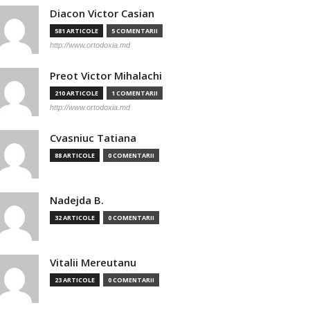
Diacon Victor Casian
581 ARTICOLE
5 COMENTARII
http://www.ortodoxia.md
Preot Victor Mihalachi
210 ARTICOLE
1 COMENTARII
http://www.ortodoxia.md
Cvasniuc Tatiana
88 ARTICOLE
0 COMENTARII
Nadejda B.
32 ARTICOLE
0 COMENTARII
Vitalii Mereutanu
23 ARTICOLE
0 COMENTARII