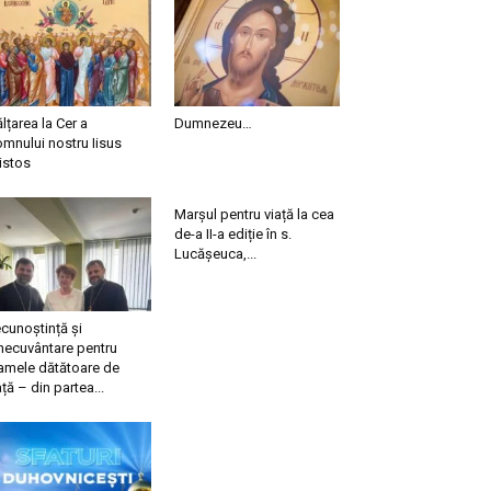
ălțarea la Cer a
Dumnezeu…
mnului nostru Iisus
istos
Marșul pentru viață la cea
de-a II-a ediție în s.
Lucășeuca,...
cunoștință și
necuvântare pentru
mele dătătoare de
ață – din partea...