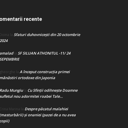
omentarii recente
Sfaturi duhovnicești din 20 octombrie
Doina
la
2024
amalad
SF SILUAN ATHONITUL -11/ 24
la
SEPEMBRIE
A început construcţia primei
gheorghe
la
mănăstiri ortodoxe din Japonia
Radu Mungiu
Cu Sfinții odihnește Doamne
la
sufletul nou adormitei roabei Tale…
Despre păcatul malahiei
Crina Marina
la
(masturbării) şi onaniei (pazei de a nu avea
copii)