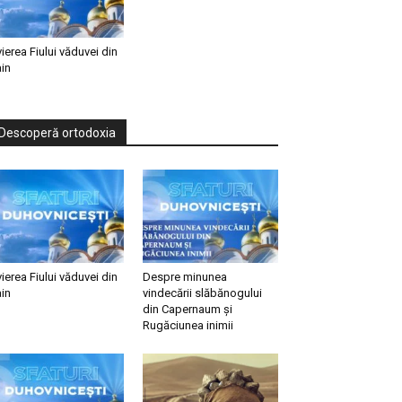
vierea Fiului văduvei din
in
Descoperă ortodoxia
vierea Fiului văduvei din
Despre minunea
in
vindecării slăbănogului
din Capernaum și
Rugăciunea inimii