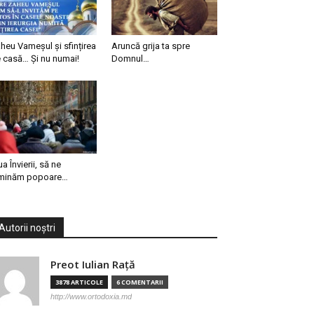
heu Vameșul și sfințirea
Aruncă grija ta spre
 casă… Și nu numai!
Domnul…
ua Învierii, să ne
minăm popoare…
Autorii noștri
Preot Iulian Raţă
3878 ARTICOLE
6 COMENTARII
http://www.ortodoxia.md