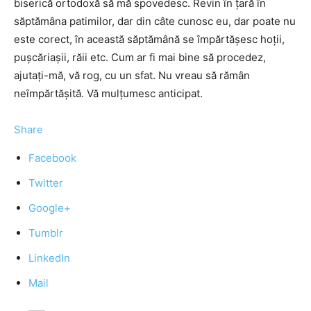
biserică ortodoxă să mă spovedesc. Revin în țară în
săptămâna patimilor, dar din câte cunosc eu, dar poate nu
este corect, în această săptămână se împărtășesc hoții,
pușcăriașii, răii etc. Cum ar fi mai bine să procedez,
ajutați-mă, vă rog, cu un sfat. Nu vreau să rămân
neîmpărtășită. Vă mulțumesc anticipat.
Share
Facebook
Twitter
Google+
Tumblr
LinkedIn
Mail