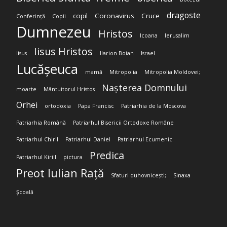
dragoste
copil
Coronavirus
Cruce
Conferință
Copii
Dumnezeu
Hristos
Icoana
Ierusalim
Iisus Hristos
Iisus
Ilarion Boian
Israel
Lucășeuca
mamă
Mitropolia
Mitropolia Moldovei;
Nașterea Domnului
moarte
Mântuitorul Hristos
Orhei
ortodoxia
Papa Francisc
Patriarhia de la Moscova
Patriarhia Română
Patriarhul Bisericii Ortodoxe Române
Patriarhul Chiril
Patriarhul Daniel
Patriarhul Ecumenic
Predica
Patriarhul Kirill
pictura
Preot Iulian Rață
Sfaturi duhovnicești;
Sinaxa
Școală