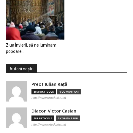
Ziua Învierii, să ne luminăm
popoare…
Autorii noștri
Preot Iulian Raţă
3878 ARTICOLE
6 COMENTARII
http://www.ortodoxia.md
Diacon Victor Casian
581 ARTICOLE
5 COMENTARII
http://www.ortodoxia.md