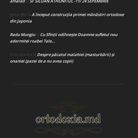
amalad
SF SILUAN ATHONITUL -11/ 24 SEPEMBRIE
la
A început construcţia primei mănăstiri ortodoxe
gheorghe
la
din Japonia
Radu Mungiu
Cu Sfinții odihnește Doamne sufletul nou
la
adormitei roabei Tale…
Despre păcatul malahiei (masturbării) şi
Crina Marina
la
onaniei (pazei de a nu avea copii)