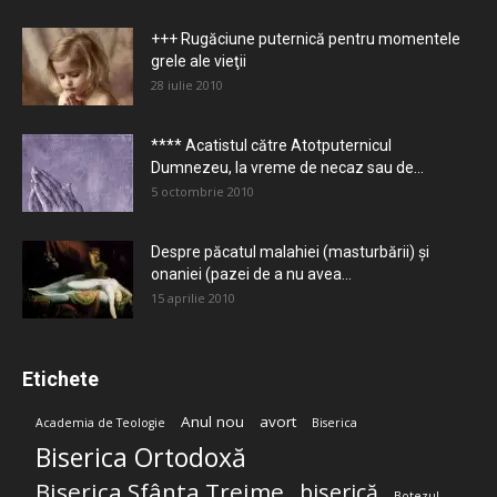
+++ Rugăciune puternică pentru momentele
grele ale vieţii
28 iulie 2010
**** Acatistul către Atotputernicul
Dumnezeu, la vreme de necaz sau de...
5 octombrie 2010
Despre păcatul malahiei (masturbării) şi
onaniei (pazei de a nu avea...
15 aprilie 2010
Etichete
Anul nou
avort
Academia de Teologie
Biserica
Biserica Ortodoxă
Biserica Sfânta Treime
biserică
Botezul