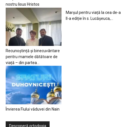
nostru Iisus Hristos
Marșul pentru viață la cea de-a
II-a ediție în s. Lucășeuca,...
Recunoștință și binecuvântare
pentru mamele dătătoare de
viață – din partea...
Învierea Fiului văduvei din Nain
Descoperă ortodoxia