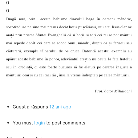
0
0
Dragă soră, prin aceste băbisme diavolul bagă în oameni mândrie,
socotinduse pe sine mai presus decât hoții pușcăriașii, răii etc. Iisus clar ne
arață prin prisma Sfintei Evanghelii că și hoții, și toți cei răi se pot mântui
mai repede decât cei care se socot buni, mândri, drepți ca și fariseii sau
cărturarii, exemplu tâlharului de pe cruce. Datorită acestui exemplu au
apărut aceste băbisme în popor, adevăratul creștin nu caută la fața fratelui
său în credință, ci este foarte bucuros să fie alături pe cărarea îngustă a
mântuirii cear și cu cei mai răi , însă la vreme îndreptați pe calea mântuirii.
Prot.Victor Mihalachi
Guest
a răspuns
12 ani ago
You must
login
to post comments