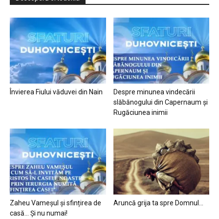
Învierea Fiului văduvei din Nain
Despre minunea vindecării
slăbănogului din Capernaum și
Rugăciunea inimii
Zaheu Vameșul și sfințirea de
Aruncă grija ta spre Domnul…
casă… Și nu numai!