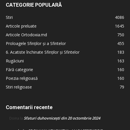
CATEGORIE POPULARĂ
Stiri
4086
Articole preluate
1645
Articole Ortodoxia.md
750
Proloagele Sfinților și a Sfintelor
455
6. Acatiste închinate Sfinților și Sfintelor
183
Rugăciuni
163
Fără categorie
160
Poezia religioasă
160
Stiri religioase
79
Comentarii recente
Sfaturi duhovnicești din 20 octombrie 2024
Doina
la