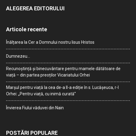
ALEGEREA EDITORULUI
Articole recente
Înălțarea la Cer a Domnului nostru Iisus Hristos
Dumnezeu…
Recunoștință și binecuvântare pentru mamele dătătoare de
viață – din partea preoților Vicariatului Orhei
Marșul pentru viață la cea de-a II-a ediție în s. Lucășeuca, r-l
Orhei: „Pentru viață, cu inimă curată”
Învierea Fiului văduvei din Nain
POSTĂRI POPULARE