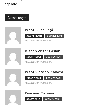
popoare…
Autorii noștri
Preot Iulian Raţă
3878 ARTICOLE
6 COMENTARII
http://www.ortodoxia.md
Diacon Victor Casian
581 ARTICOLE
5 COMENTARII
http://www.ortodoxia.md
Preot Victor Mihalachi
210 ARTICOLE
1 COMENTARII
http://www.ortodoxia.md
Cvasniuc Tatiana
88 ARTICOLE
0 COMENTARII