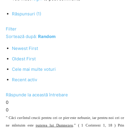
Răspunsuri (1)
Filter
Sortează după:
Random
Newest First
Oldest First
Cele mai multe voturi
Recent activ
Răspunde la această întrebare
0
0
” Căci cuvîntul crucii pentru cei ce pier este nebunie, iar pentru noi cei ce
ne mîntuim este
puterea lui Dumnezeu
.” ( 1 Corinteni 1, 18 ) Prin