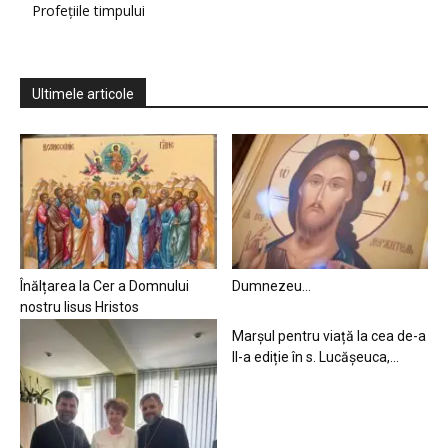
Profețiile timpului
Ultimele articole
Înălțarea la Cer a Domnului
Dumnezeu…
nostru Iisus Hristos
Marșul pentru viață la cea de-a
II-a ediție în s. Lucășeuca,...