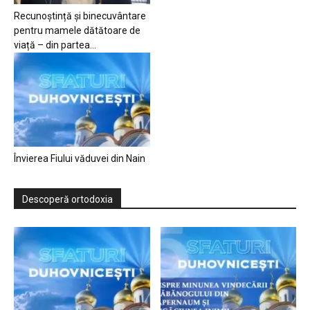
Recunoștință și binecuvântare
pentru mamele dătătoare de
viață – din partea...
Învierea Fiului văduvei din Nain
Descoperă ortodoxia