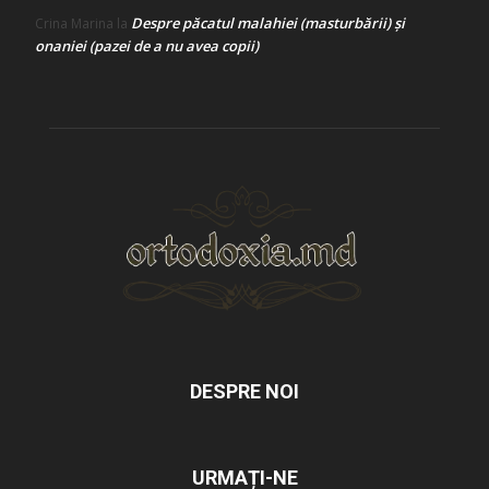
Despre păcatul malahiei (masturbării) şi
Crina Marina
la
onaniei (pazei de a nu avea copii)
DESPRE NOI
URMAȚI-NE