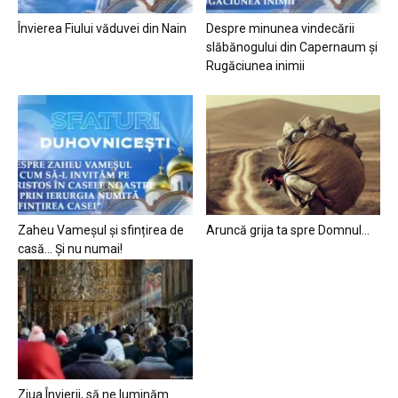
Învierea Fiului văduvei din Nain
Despre minunea vindecării
slăbănogului din Capernaum și
Rugăciunea inimii
Zaheu Vameșul și sfințirea de
Aruncă grija ta spre Domnul…
casă… Și nu numai!
Ziua Învierii, să ne luminăm