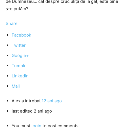
de Dumnezeu… cât despre cruciulița de la gât, este bine
s-o putăm?
Share
Facebook
Twitter
Google+
Tumblr
LinkedIn
Mail
Alex
a întrebat
12 ani ago
last edited 2 ani ago
You must
login
to post comments