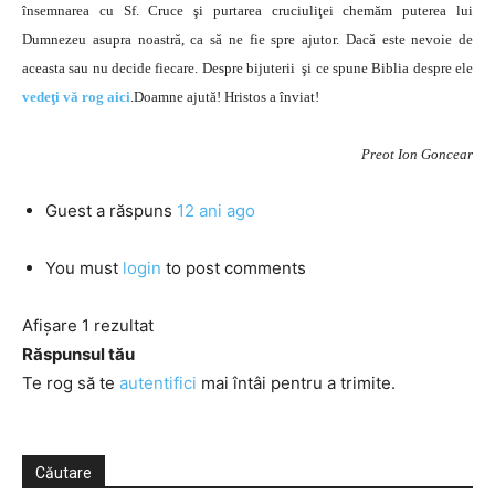
însemnarea cu Sf. Cruce şi purtarea cruciuliţei chemăm puterea lui
Dumnezeu asupra noastră, ca să ne fie spre ajutor. Dacă este nevoie de
aceasta sau nu decide fiecare. Despre bijuterii şi ce spune Biblia despre ele
vedeţi vă rog aici
.Doamne ajută! Hristos a înviat!
Preot Ion Goncear
Guest
a răspuns
12 ani ago
You must
login
to post comments
Afișare 1 rezultat
Răspunsul tău
Te rog să te
autentifici
mai întâi pentru a trimite.
Căutare