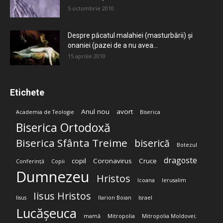
5 octombrie 2010
Despre păcatul malahiei (masturbării) şi
onaniei (pazei de a nu avea...
15 aprilie 2010
Etichete
Anul nou
avort
Academia de Teologie
Biserica
Biserica Ortodoxă
Biserica Sfânta Treime
biserică
Botezul
dragoste
copil
Coronavirus
Cruce
Conferință
Copii
Dumnezeu
Hristos
Icoana
Ierusalim
Iisus Hristos
Iisus
Ilarion Boian
Israel
Lucășeuca
mamă
Mitropolia
Mitropolia Moldovei;