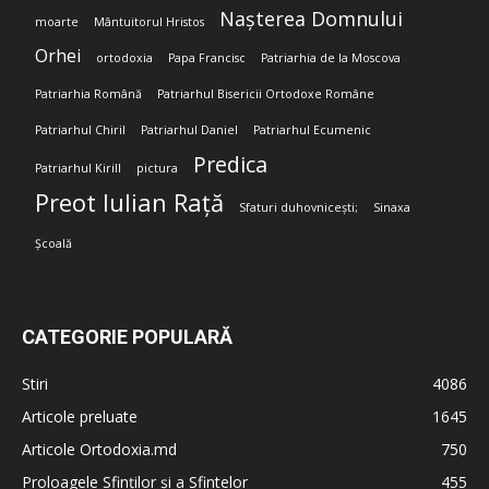
Nașterea Domnului
moarte
Mântuitorul Hristos
Orhei
ortodoxia
Papa Francisc
Patriarhia de la Moscova
Patriarhia Română
Patriarhul Bisericii Ortodoxe Române
Patriarhul Chiril
Patriarhul Daniel
Patriarhul Ecumenic
Predica
Patriarhul Kirill
pictura
Preot Iulian Rață
Sfaturi duhovnicești;
Sinaxa
Școală
CATEGORIE POPULARĂ
Stiri
4086
Articole preluate
1645
Articole Ortodoxia.md
750
Proloagele Sfinților și a Sfintelor
455