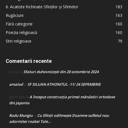
6. Acatiste închinate Sfinților și Sfintelor
183
Rugăciuni
163
Fără categorie
160
Poezia religioasă
160
Stiri religioase
79
Comentarii recente
Sfaturi duhovnicești din 20 octombrie 2024
Doina
la
amalad
SF SILUAN ATHONITUL -11/ 24 SEPEMBRIE
la
A început construcţia primei mănăstiri ortodoxe
gheorghe
la
din Japonia
Radu Mungiu
Cu Sfinții odihnește Doamne sufletul nou
la
adormitei roabei Tale…