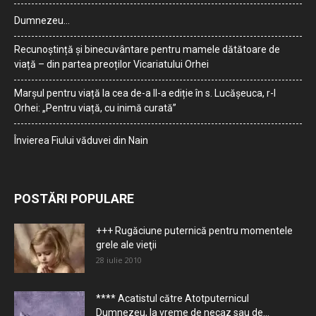
Dumnezeu…
Recunoștință și binecuvântare pentru mamele dătătoare de
viață – din partea preoților Vicariatului Orhei
Marșul pentru viață la cea de-a II-a ediție în s. Lucășeuca, r-l
Orhei: „Pentru viață, cu inimă curată”
Învierea Fiului văduvei din Nain
POSTĂRI POPULARE
+++ Rugăciune puternică pentru momentele
grele ale vieţii
28 iulie 2010
**** Acatistul către Atotputernicul
Dumnezeu, la vreme de necaz sau de...