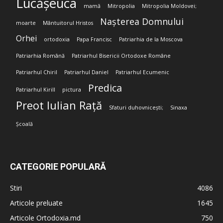
Lucășeuca
mamă
Mitropolia
Mitropolia Moldovei;
Nașterea Domnului
moarte
Mântuitorul Hristos
Orhei
ortodoxia
Papa Francisc
Patriarhia de la Moscova
Patriarhia Română
Patriarhul Bisericii Ortodoxe Române
Patriarhul Chiril
Patriarhul Daniel
Patriarhul Ecumenic
Predica
Patriarhul Kirill
pictura
Preot Iulian Rață
Sfaturi duhovnicești;
Sinaxa
Școală
CATEGORIE POPULARĂ
Stiri
4086
Articole preluate
1645
Articole Ortodoxia.md
750