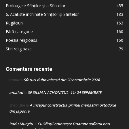
Proloagele Sfinților și a Sfintelor
455
6. Acatiste închinate Sfinților și Sfintelor
183
Rugăciuni
163
Fără categorie
160
Poezia religioasă
160
Stiri religioase
79
Comentarii recente
Sfaturi duhovnicești din 20 octombrie 2024
Doina
la
amalad
SF SILUAN ATHONITUL -11/ 24 SEPEMBRIE
la
A început construcţia primei mănăstiri ortodoxe
gheorghe
la
din Japonia
Radu Mungiu
Cu Sfinții odihnește Doamne sufletul nou
la