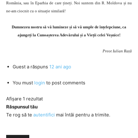
România, sau în Eparhia de care țineți. Noi suntem din R. Moldova și nu
ne-am ciocnit cu o situație similară!
Dumnezeu nostru să vă lumineze și să vă umple de înțelepciune, ca
ajungeți la Cunoașterea Adevărului și a Vieții celei Veșnice!
Preot Iulian Rață
Guest
a răspuns
12 ani ago
You must
login
to post comments
Afișare 1 rezultat
Răspunsul tău
Te rog să te
autentifici
mai întâi pentru a trimite.