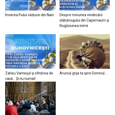
Învierea Fiului văduvei din Nain
Despre minunea vindecării
slăbănogului din Capernaum și
Rugăciunea inimii
Zaheu Vameșul și sfințirea de
Aruncă grija ta spre Domnul…
casă… Și nu numai!