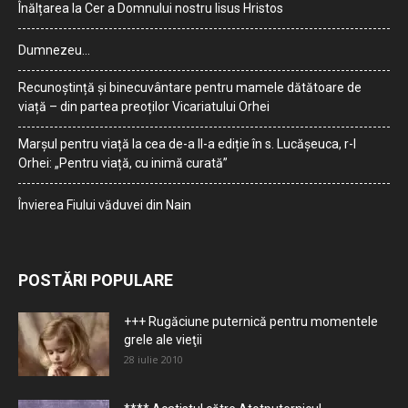
Înălțarea la Cer a Domnului nostru Iisus Hristos
Dumnezeu…
Recunoștință și binecuvântare pentru mamele dătătoare de
viață – din partea preoților Vicariatului Orhei
Marșul pentru viață la cea de-a II-a ediție în s. Lucășeuca, r-l
Orhei: „Pentru viață, cu inimă curată”
Învierea Fiului văduvei din Nain
POSTĂRI POPULARE
+++ Rugăciune puternică pentru momentele
grele ale vieţii
28 iulie 2010