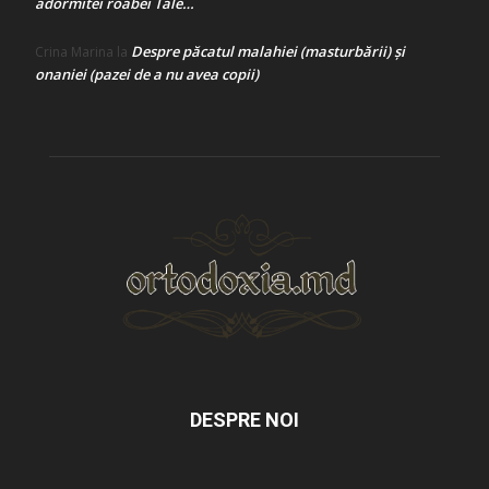
adormitei roabei Tale…
Despre păcatul malahiei (masturbării) şi
Crina Marina
la
onaniei (pazei de a nu avea copii)
DESPRE NOI