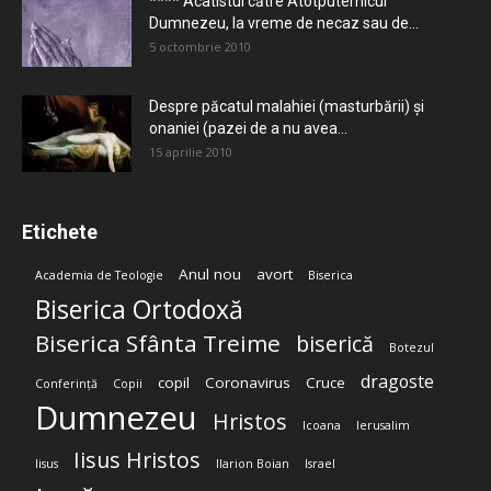
**** Acatistul către Atotputernicul
Dumnezeu, la vreme de necaz sau de...
5 octombrie 2010
Despre păcatul malahiei (masturbării) şi
onaniei (pazei de a nu avea...
15 aprilie 2010
Etichete
Anul nou
avort
Academia de Teologie
Biserica
Biserica Ortodoxă
Biserica Sfânta Treime
biserică
Botezul
dragoste
copil
Coronavirus
Cruce
Conferință
Copii
Dumnezeu
Hristos
Icoana
Ierusalim
Iisus Hristos
Iisus
Ilarion Boian
Israel