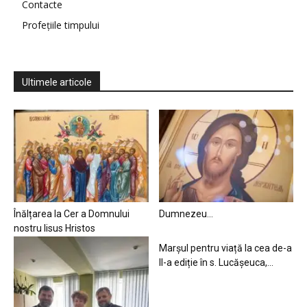
Contacte
Profețiile timpului
Ultimele articole
Înălțarea la Cer a Domnului
Dumnezeu…
nostru Iisus Hristos
Marșul pentru viață la cea de-a
II-a ediție în s. Lucășeuca,...