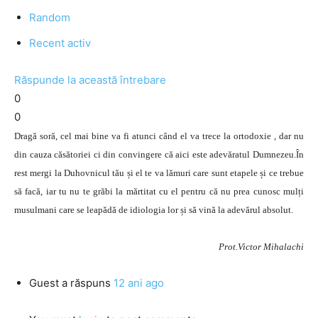
Random
Recent activ
Răspunde la această întrebare
0
0
Dragă soră, cel mai bine va fi atunci când el va trece la ortodoxie , dar nu
din cauza căsătoriei ci din convingere că aici este adevăratul Dumnezeu.În
rest mergi la Duhovnicul tău și el te va lămuri care sunt etapele și ce trebue
să facă, iar tu nu te grăbi la mărtitat cu el pentru că nu prea cunosc mulți
musulmani care se leapădă de idiologia lor și să vină la adevărul absolut.
Prot.Victor Mihalachi
Guest
a răspuns
12 ani ago