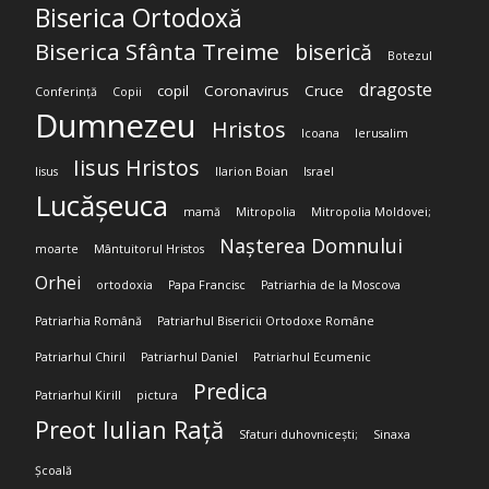
Biserica Ortodoxă
Biserica Sfânta Treime
biserică
Botezul
dragoste
copil
Coronavirus
Cruce
Conferință
Copii
Dumnezeu
Hristos
Icoana
Ierusalim
Iisus Hristos
Iisus
Ilarion Boian
Israel
Lucășeuca
mamă
Mitropolia
Mitropolia Moldovei;
Nașterea Domnului
moarte
Mântuitorul Hristos
Orhei
ortodoxia
Papa Francisc
Patriarhia de la Moscova
Patriarhia Română
Patriarhul Bisericii Ortodoxe Române
Patriarhul Chiril
Patriarhul Daniel
Patriarhul Ecumenic
Predica
Patriarhul Kirill
pictura
Preot Iulian Rață
Sfaturi duhovnicești;
Sinaxa
Școală