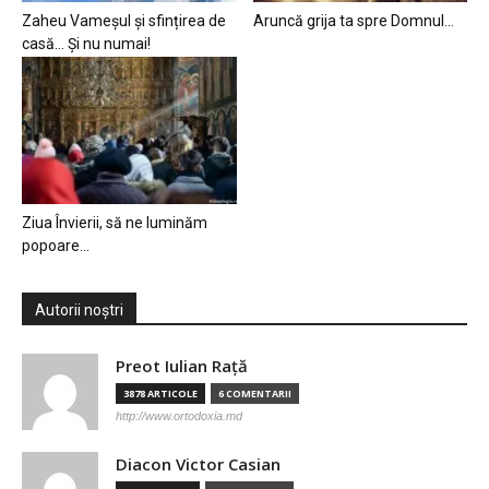
Zaheu Vameșul și sfințirea de
Aruncă grija ta spre Domnul…
casă… Și nu numai!
Ziua Învierii, să ne luminăm
popoare…
Autorii noștri
Preot Iulian Raţă
3878 ARTICOLE
6 COMENTARII
http://www.ortodoxia.md
Diacon Victor Casian