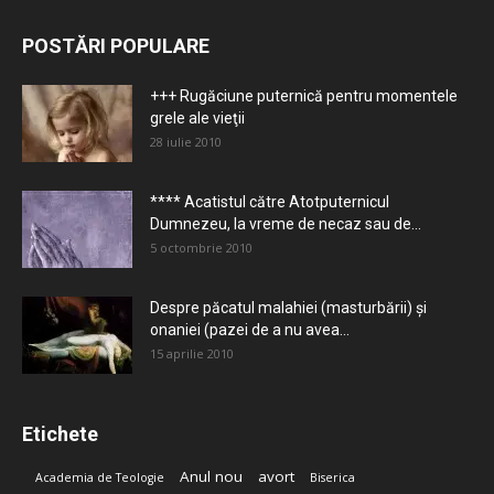
POSTĂRI POPULARE
+++ Rugăciune puternică pentru momentele
grele ale vieţii
28 iulie 2010
**** Acatistul către Atotputernicul
Dumnezeu, la vreme de necaz sau de...
5 octombrie 2010
Despre păcatul malahiei (masturbării) şi
onaniei (pazei de a nu avea...
15 aprilie 2010
Etichete
Anul nou
avort
Academia de Teologie
Biserica