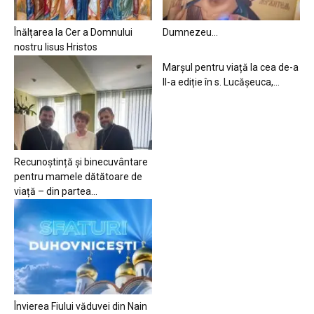
Înălțarea la Cer a Domnului
Dumnezeu…
nostru Iisus Hristos
Marșul pentru viață la cea de-a
II-a ediție în s. Lucășeuca,...
Recunoștință și binecuvântare
pentru mamele dătătoare de
viață – din partea...
Învierea Fiului văduvei din Nain