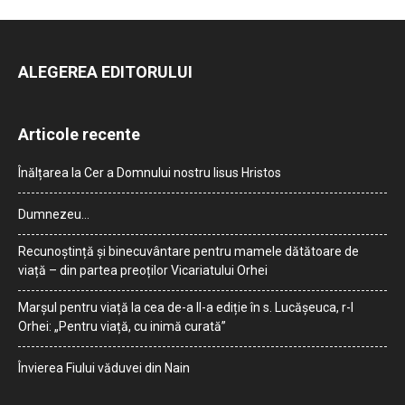
ALEGEREA EDITORULUI
Articole recente
Înălțarea la Cer a Domnului nostru Iisus Hristos
Dumnezeu…
Recunoștință și binecuvântare pentru mamele dătătoare de
viață – din partea preoților Vicariatului Orhei
Marșul pentru viață la cea de-a II-a ediție în s. Lucășeuca, r-l
Orhei: „Pentru viață, cu inimă curată”
Învierea Fiului văduvei din Nain