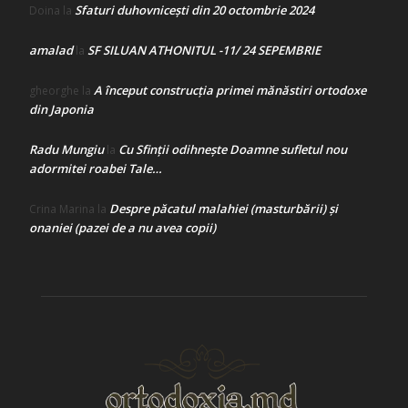
Sfaturi duhovnicești din 20 octombrie 2024
Doina
la
amalad
SF SILUAN ATHONITUL -11/ 24 SEPEMBRIE
la
A început construcţia primei mănăstiri ortodoxe
gheorghe
la
din Japonia
Radu Mungiu
Cu Sfinții odihnește Doamne sufletul nou
la
adormitei roabei Tale…
Despre păcatul malahiei (masturbării) şi
Crina Marina
la
onaniei (pazei de a nu avea copii)