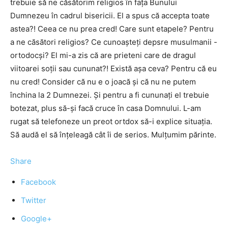
trebuie să ne căsătorim religios în fața Bunului
Dumnezeu în cadrul bisericii. El a spus că accepta toate
astea?! Ceea ce nu prea cred! Care sunt etapele? Pentru
a ne căsători religios? Ce cunoașteți depsre musulmanii -
ortodocși? El mi-a zis că are prieteni care de dragul
viitoarei soții sau cununat?! Există așa ceva? Pentru că eu
nu cred! Consider că nu e o joacă și că nu ne putem
închina la 2 Dumnezei. Și pentru a fi cununați el trebuie
botezat, plus să-și facă cruce în casa Domnului. L-am
rugat să telefoneze un preot ortdox să-i explice situația.
Să audă el să înțeleagă cât îi de serios. Mulțumim părinte.
Share
Facebook
Twitter
Google+