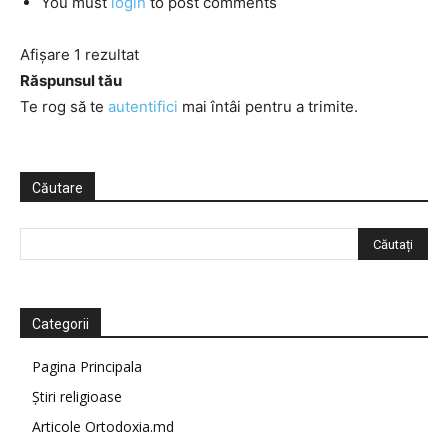
You must
login
to post comments
Afișare 1 rezultat
Răspunsul tău
Te rog să te
autentifici
mai întâi pentru a trimite.
Căutare
Categorii
Pagina Principala
Știri religioase
Articole Ortodoxia.md