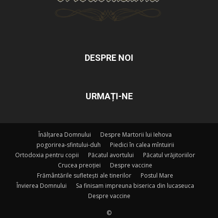
DESPRE NOI
URMAȚI-NE
Înălțarea Domnului
Despre Martorii lui Iehova
pogorirea-sfintului-duh
Piedici în calea mîntuirii
Ortodoxia pentru copii
Păcatul avortului
Păcatul vrăjitoriilor
Crucea preoției
Despre vaccine
Frământările sufletești ale tinerilor
Postul Mare
Învierea Domnului
Sa finisam impreuna biserica din lucaseuca
Despre vaccine
©