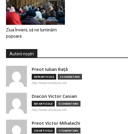
Ziua Învierii, să ne luminăm
popoare…
Autorii noștri
Preot Iulian Raţă
3878 ARTICOLE
6 COMENTARII
http://www.ortodoxia.md
Diacon Victor Casian
581 ARTICOLE
5 COMENTARII
http://www.ortodoxia.md
Preot Victor Mihalachi
210 ARTICOLE
1 COMENTARII