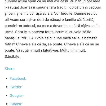
cununa acum spun că nu mai vor că nu au bani. Sora mea
i-a rugat doar să îi cunune fără tradiţii, obiceiuri și cadouri
și bani și ei nu vor așa au zis. Vor fudulie. Dumnezeu cu
ei! Acum sora și-ar dori de nănași o familie căsătorită,
creştini-ortodocși, cu care a devenit cumătră cîţiva ani în
urmă. Sora le-a botezat fetița, acum ei au voie să fie
nănașii surorii? Au voie să cunune dacă ea le-a botezat
fetița? Cineva a zis că da, se poate. Cineva a zis că nu se
poate. Vă rugăm mult sfătuiţi-ne. Mulțumim mult.
Sănătate.
Share
Facebook
Twitter
Google+
Tumblr