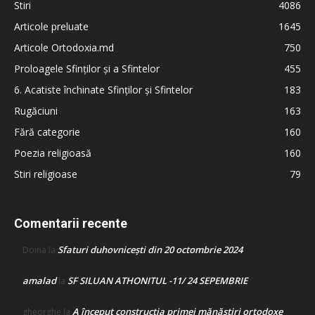
Stiri
4086
Articole preluate
1645
Articole Ortodoxia.md
750
Proloagele Sfinților și a Sfintelor
455
6. Acatiste închinate Sfinților și Sfintelor
183
Rugăciuni
163
Fără categorie
160
Poezia religioasă
160
Stiri religioase
79
Comentarii recente
Sfaturi duhovnicești din 20 octombrie 2024
Doina
la
amalad
SF SILUAN ATHONITUL -11/ 24 SEPEMBRIE
la
A început construcţia primei mănăstiri ortodoxe
gheorghe
la