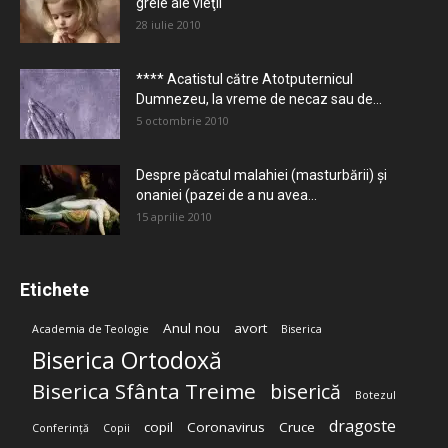
grele ale vieţii
28 iulie 2010
**** Acatistul către Atotputernicul
Dumnezeu, la vreme de necaz sau de...
5 octombrie 2010
Despre păcatul malahiei (masturbării) şi
onaniei (pazei de a nu avea...
15 aprilie 2010
Etichete
Anul nou
avort
Academia de Teologie
Biserica
Biserica Ortodoxă
Biserica Sfânta Treime
biserică
Botezul
dragoste
copil
Coronavirus
Cruce
Conferință
Copii