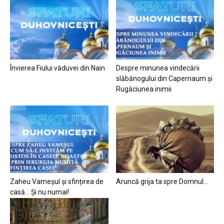
Învierea Fiului văduvei din Nain
Despre minunea vindecării
slăbănogului din Capernaum și
Rugăciunea inimii
Zaheu Vameșul și sfințirea de
Aruncă grija ta spre Domnul…
casă… Și nu numai!