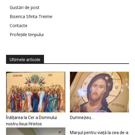
Gustări de post
Biserica Sfinta Treime
Contacte
Profețiile timpului
Ultimele articole
Înălțarea la Cer a Domnului
Dumnezeu…
nostru Iisus Hristos
Marșul pentru viață la cea de-a