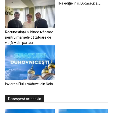
II-a ediție în s. Lucășeuca,...
Recunoștință și binecuvântare
pentru mamele dătătoare de
viață – din partea...
Învierea Fiului văduvei din Nain
Descoperă ortodoxia