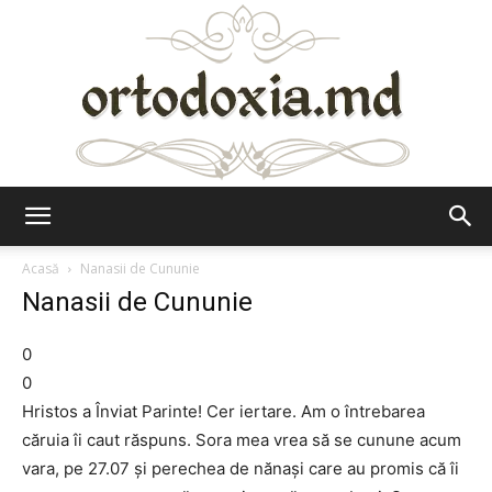
Ortodoxia.md
Acasă
Nanasii de Cununie
Nanasii de Cununie
0
0
Hristos a Înviat Parinte! Cer iertare. Am o întrebarea
căruia îi caut răspuns. Sora mea vrea să se cunune acum
vara, pe 27.07 și perechea de nănași care au promis că îi