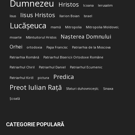
Dumnezeu
Hristos
Icoana
Ierusalim
Iisus Hristos
Iisus
Ilarion Boian
Israel
Lucășeuca
mamă
Mitropolia
Mitropolia Moldovei;
Nașterea Domnului
moarte
Mântuitorul Hristos
Orhei
ortodoxia
Papa Francisc
Patriarhia de la Moscova
Patriarhia Română
Patriarhul Bisericii Ortodoxe Române
Patriarhul Chiril
Patriarhul Daniel
Patriarhul Ecumenic
Predica
Patriarhul Kirill
pictura
Preot Iulian Rață
Sfaturi duhovnicești;
Sinaxa
Școală
CATEGORIE POPULARĂ