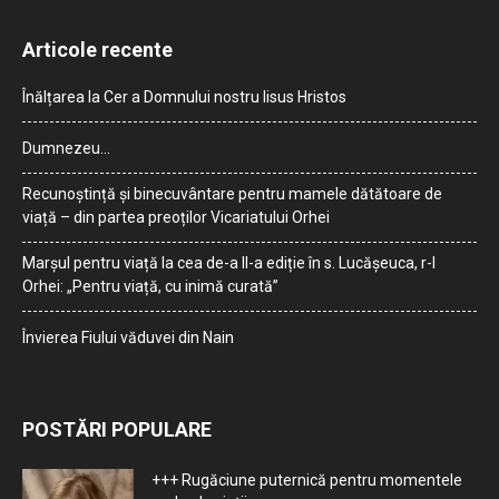
Articole recente
Înălțarea la Cer a Domnului nostru Iisus Hristos
Dumnezeu…
Recunoștință și binecuvântare pentru mamele dătătoare de
viață – din partea preoților Vicariatului Orhei
Marșul pentru viață la cea de-a II-a ediție în s. Lucășeuca, r-l
Orhei: „Pentru viață, cu inimă curată”
Învierea Fiului văduvei din Nain
POSTĂRI POPULARE
+++ Rugăciune puternică pentru momentele