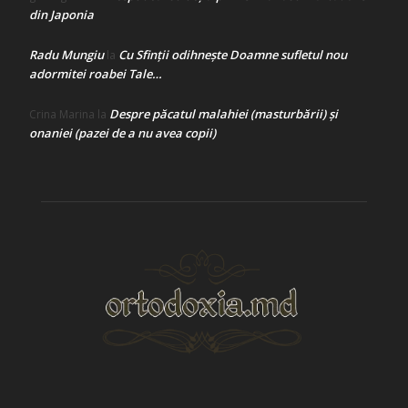
din Japonia
Radu Mungiu
Cu Sfinții odihnește Doamne sufletul nou
la
adormitei roabei Tale…
Despre păcatul malahiei (masturbării) şi
Crina Marina
la
onaniei (pazei de a nu avea copii)