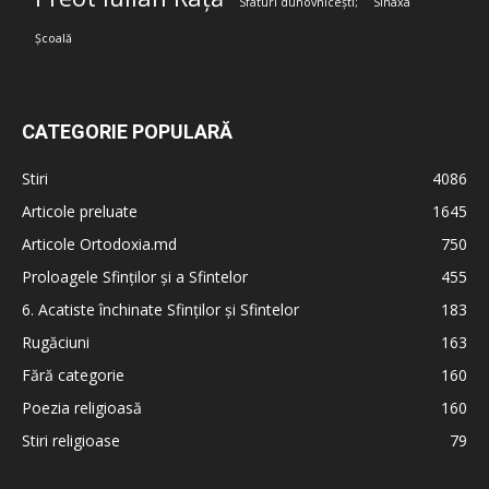
Sfaturi duhovnicești;
Sinaxa
Școală
CATEGORIE POPULARĂ
Stiri
4086
Articole preluate
1645
Articole Ortodoxia.md
750
Proloagele Sfinților și a Sfintelor
455
6. Acatiste închinate Sfinților și Sfintelor
183
Rugăciuni
163
Fără categorie
160
Poezia religioasă
160
Stiri religioase
79