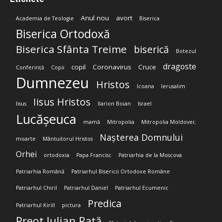
Anul nou
avort
Academia de Teologie
Biserica
Biserica Ortodoxă
Biserica Sfânta Treime
biserică
Botezul
dragoste
copil
Coronavirus
Cruce
Conferință
Copii
Dumnezeu
Hristos
Icoana
Ierusalim
Iisus Hristos
Iisus
Ilarion Boian
Israel
Lucășeuca
mamă
Mitropolia
Mitropolia Moldovei;
Nașterea Domnului
moarte
Mântuitorul Hristos
Orhei
ortodoxia
Papa Francisc
Patriarhia de la Moscova
Patriarhia Română
Patriarhul Bisericii Ortodoxe Române
Patriarhul Chiril
Patriarhul Daniel
Patriarhul Ecumenic
Predica
Patriarhul Kirill
pictura
Preot Iulian Rață