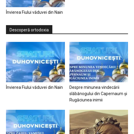
Învierea Fiului văduvei din Nain
Descoperă ortodoxia
Învierea Fiului văduvei din Nain
Despre minunea vindecării
slăbănogului din Capernaum și
Rugăciunea inimii