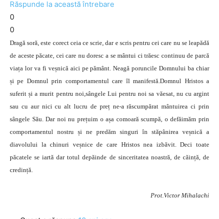
Răspunde la această întrebare
0
0
Dragă soră, este corect ceia ce scrie, dar e scris pentru cei care nu se leapădă
de aceste păcate, cei care nu doresc a se mântui ci trăesc continuu de parcă
viața lor va fi veșnică aici pe pământ. Neagă poruncile Domnului ba chiar
și pe Domnul prin comportamentul care îl manifestă.Domnul Hristos a
suferit și a murit pentru noi,sângele Lui pentru noi sa văesat, nu cu argint
sau cu aur nici cu alt lucru de preț ne-a răscumpărat mântuirea ci prin
sângele Său. Dar noi nu prețuim o așa comoară scumpă, o defăimăm prin
comportamentul nostru și ne predăm singuri în stăpânirea veșnică a
diavolului la chinuri veșnice de care Hristos nea izbăvit. Deci toate
păcatele se iartă dar totul depăinde de sinceritatea noastră, de căință, de
credință.
Prot.Victor Mihalachi