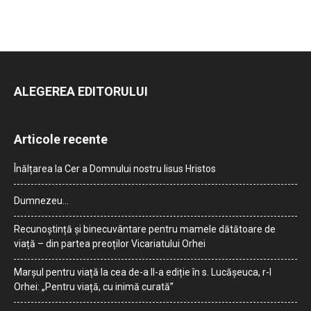
ALEGEREA EDITORULUI
Articole recente
Înălțarea la Cer a Domnului nostru Iisus Hristos
Dumnezeu…
Recunoștință și binecuvântare pentru mamele dătătoare de
viață – din partea preoților Vicariatului Orhei
Marșul pentru viață la cea de-a II-a ediție în s. Lucășeuca, r-l
Orhei: „Pentru viață, cu inimă curată”