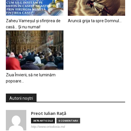
Zaheu Vameșul și sfințirea de
Aruncă grija ta spre Domnul…
casă… Și nu numai!
Ziua Învierii, să ne luminăm
popoare…
Autorii noștri
Preot Iulian Raţă
3878 ARTICOLE
6 COMENTARII
http://www.ortodoxia.md