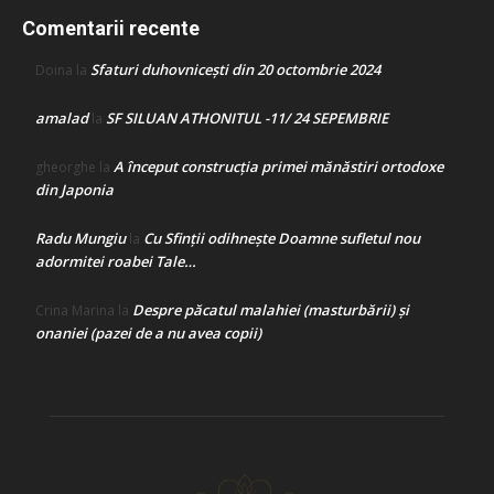
Comentarii recente
Sfaturi duhovnicești din 20 octombrie 2024
Doina
la
amalad
SF SILUAN ATHONITUL -11/ 24 SEPEMBRIE
la
A început construcţia primei mănăstiri ortodoxe
gheorghe
la
din Japonia
Radu Mungiu
Cu Sfinții odihnește Doamne sufletul nou
la
adormitei roabei Tale…
Despre păcatul malahiei (masturbării) şi
Crina Marina
la
onaniei (pazei de a nu avea copii)