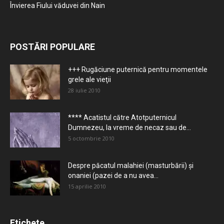
Învierea Fiului văduvei din Nain
POSTĂRI POPULARE
+++ Rugăciune puternică pentru momentele
grele ale vieţii
28 iulie 2010
**** Acatistul către Atotputernicul
Dumnezeu, la vreme de necaz sau de...
5 octombrie 2010
Despre păcatul malahiei (masturbării) şi
onaniei (pazei de a nu avea...
15 aprilie 2010
Etichete