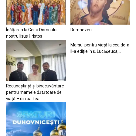
Înălțarea la Cer a Domnului
Dumnezeu…
nostru Iisus Hristos
Marșul pentru viață la cea de-a
II-a ediție în s. Lucășeuca,...
Recunoștință și binecuvântare
pentru mamele dătătoare de
viață – din partea...