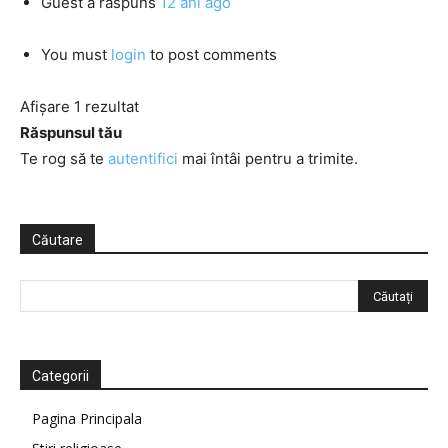
Guest
a răspuns
12 ani ago
You must
login
to post comments
Afișare 1 rezultat
Răspunsul tău
Te rog să te
autentifici
mai întâi pentru a trimite.
Căutare
Categorii
Pagina Principala