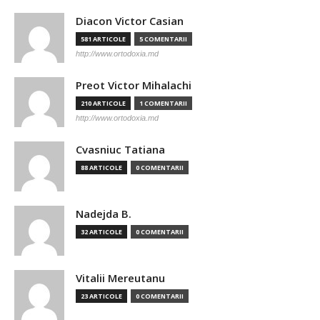
Diacon Victor Casian
581 ARTICOLE
5 COMENTARII
http://www.ortodoxia.md
Preot Victor Mihalachi
210 ARTICOLE
1 COMENTARII
http://www.ortodoxia.md
Cvasniuc Tatiana
88 ARTICOLE
0 COMENTARII
Nadejda B.
32 ARTICOLE
0 COMENTARII
Vitalii Mereutanu
23 ARTICOLE
0 COMENTARII