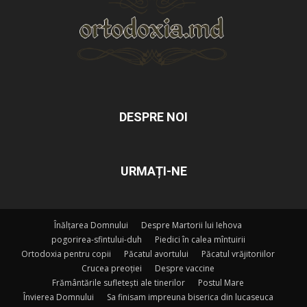
DESPRE NOI
URMAȚI-NE
Înălțarea Domnului
Despre Martorii lui Iehova
pogorirea-sfintului-duh
Piedici în calea mîntuirii
Ortodoxia pentru copii
Păcatul avortului
Păcatul vrăjitoriilor
Crucea preoției
Despre vaccine
Frământările sufletești ale tinerilor
Postul Mare
Învierea Domnului
Sa finisam impreuna biserica din lucaseuca