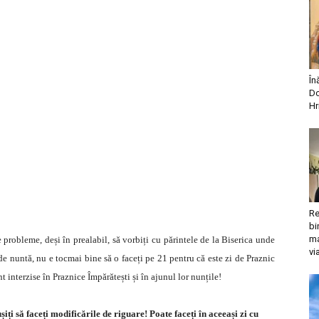
În
Do
Hr
Re
bi
ma
probleme, deși în prealabil, să vorbiți cu părintele de la Biserica unde
vi
 de nuntă, nu e tocmai bine să o faceți pe 21 pentru că este zi de Praznic
interzise în Praznice Împărătești și în ajunul lor nunțile!
iți să faceți modificările de riguare! Poate faceți în aceeași zi cu