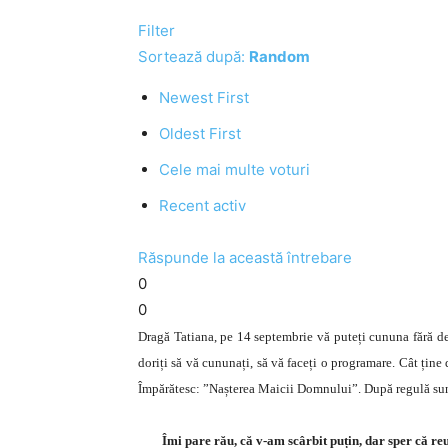
Filter
Sortează după:
Random
Newest First
Oldest First
Cele mai multe voturi
Recent activ
Răspunde la această întrebare
0
0
Dragă Tatiana, pe 14 septembrie vă puteți cununa fără de 
doriți să vă cununați, să vă faceți o programare. Cât ține
Împărătesc: ”Nașterea Maicii Domnului”. După regulă sunt 
Îmi pare rău, că v-am scârbit puțin, dar sper că reuș