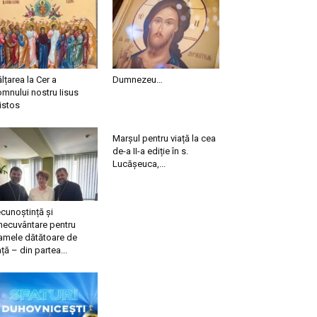
ălțarea la Cer a
Dumnezeu…
mnului nostru Iisus
istos
Marșul pentru viață la cea
de-a II-a ediție în s.
Lucășeuca,...
cunoștință și
necuvântare pentru
mele dătătoare de
ață – din partea...