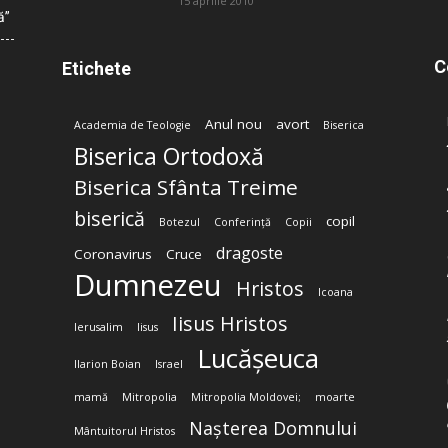
15 aprilie 2010
ă”
C
Etichete
Anul nou
avort
Academia de Teologie
Biserica
Biserica Ortodoxă
Biserica Sfânta Treime
biserică
copil
Botezul
Conferință
Copii
dragoste
Coronavirus
Cruce
Dumnezeu
Hristos
Icoana
Iisus Hristos
Ierusalim
Iisus
Lucășeuca
Ilarion Boian
Israel
mamă
Mitropolia
Mitropolia Moldovei;
moarte
Nașterea Domnului
Mântuitorul Hristos