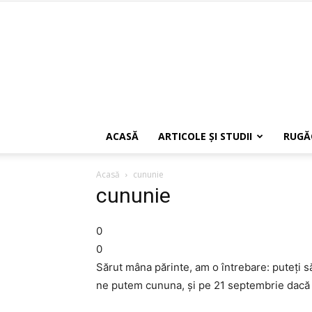
ACASĂ
ARTICOLE ŞI STUDII
RUGĂ
Acasă
cununie
cununie
0
0
Sărut mâna părinte, am o întrebare: puteți
ne putem cununa, și pe 21 septembrie dacă 