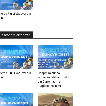
vierea Fiului văduvei din
in
Descoperă ortodoxia
vierea Fiului văduvei din
Despre minunea
in
vindecării slăbănogului
din Capernaum și
Rugăciunea inimii