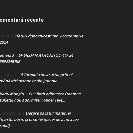
omentarii recente
Sfaturi duhovnicești din 20 octombrie
Doina
la
2024
amalad
SF SILUAN ATHONITUL -11/ 24
la
SEPEMBRIE
A început construcţia primei
gheorghe
la
mănăstiri ortodoxe din Japonia
Radu Mungiu
Cu Sfinții odihnește Doamne
la
sufletul nou adormitei roabei Tale…
Despre păcatul malahiei
Crina Marina
la
(masturbării) şi onaniei (pazei de a nu avea
copii)