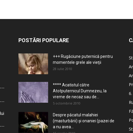
POSTĂRI POPULARE
C
+++ Rugăciune puternică pentru
St
momentele grele ale vieţii
Ar
28 iulie 2010
Ar
Pr
**** Acatistul către
Atotputernicul Dumnezeu, la
6.
vreme de necaz sau de...
Ru
5 octombrie 2010
Fă
lui
Despre păcatul malahiei
Po
(masturbării) şi onaniei (pazei de
a nu avea...
St