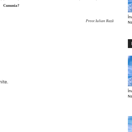
Cununia?
În
Preot Iulian Rață
Na
mite.
În
Na