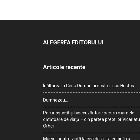
ALEGEREA EDITORULUI
Articole recente
Înălțarea la Cer a Domnului nostru Iisus Hristos
Dumnezeu…
Recunoștință și binecuvântare pentru mamele
dătătoare de viață – din partea preoților Vicariatu
Orhei
Marșul pentru viață la cea de-a II-a ediție în s.