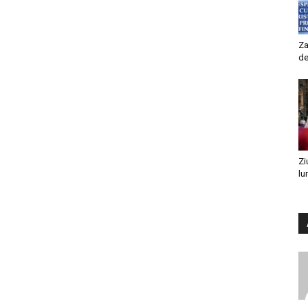
Za
de
Zi
lu