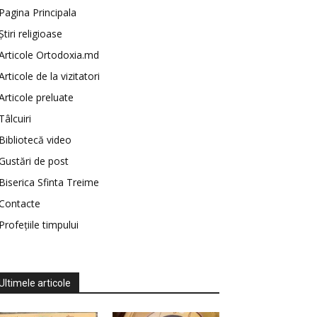
Pagina Principala
Știri religioase
Articole Ortodoxia.md
Articole de la vizitatori
Articole preluate
Tâlcuiri
Bibliotecă video
Gustări de post
Biserica Sfinta Treime
Contacte
Profețiile timpului
Ultimele articole