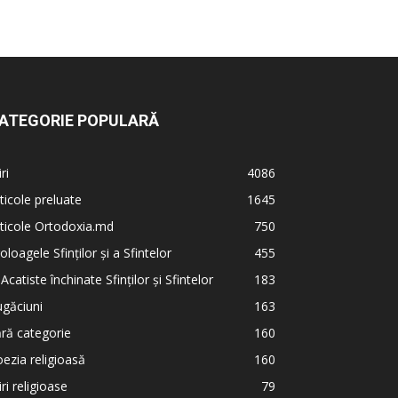
ATEGORIE POPULARĂ
iri
4086
ticole preluate
1645
ticole Ortodoxia.md
750
oloagele Sfinților și a Sfintelor
455
 Acatiste închinate Sfinților și Sfintelor
183
găciuni
163
ră categorie
160
ezia religioasă
160
iri religioase
79