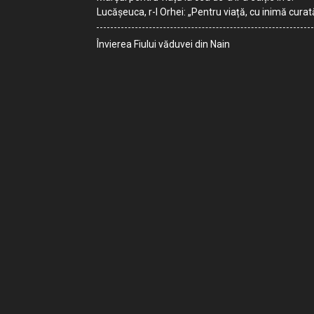
Lucășeuca, r-l Orhei: „Pentru viață, cu inimă curat
Învierea Fiului văduvei din Nain