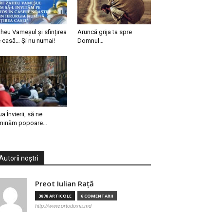
heu Vameșul și sfințirea
Aruncă grija ta spre
 casă… Și nu numai!
Domnul…
ua Învierii, să ne
minăm popoare…
Autorii noștri
Preot Iulian Raţă
3878 ARTICOLE
6 COMENTARII
http://www.ortodoxia.md