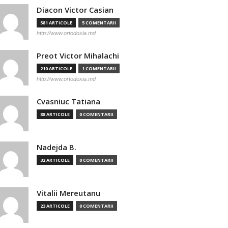
Diacon Victor Casian
581 ARTICOLE
5 COMENTARII
http://www.ortodoxia.md
Preot Victor Mihalachi
210 ARTICOLE
1 COMENTARII
http://www.ortodoxia.md
Cvasniuc Tatiana
88 ARTICOLE
0 COMENTARII
Nadejda B.
32 ARTICOLE
0 COMENTARII
Vitalii Mereutanu
23 ARTICOLE
0 COMENTARII