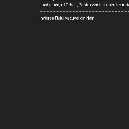
Lucășeuca, r-l Orhei: „Pentru viață, cu inimă curat
Învierea Fiului văduvei din Nain