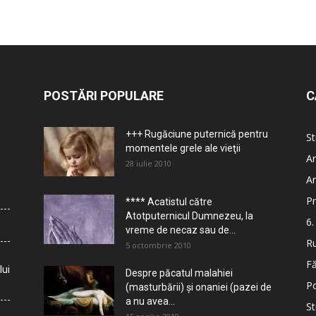
POSTĂRI POPULARE
C
+++ Rugăciune puternică pentru
St
momentele grele ale vieţii
Ar
28 iulie 2010
Ar
Pr
**** Acatistul către
Atotputernicul Dumnezeu, la
6.
vreme de necaz sau de...
Ru
5 octombrie 2010
Fă
lui
Despre păcatul malahiei
Po
(masturbării) şi onaniei (pazei de
a nu avea...
St