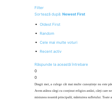
Filter
Sortează după:
Newest First
Oldest First
Random
Cele mai multe voturi
Recent activ
Răspunde la această întrebare
0
0
Dragii mei, a culege cât mai multe cunoștințe nu este păc
Avem atâtea cărgi cu conținut religios astăzi, cărți care n
misiunea noastră principală; mântuirea sufletului. Toate ac