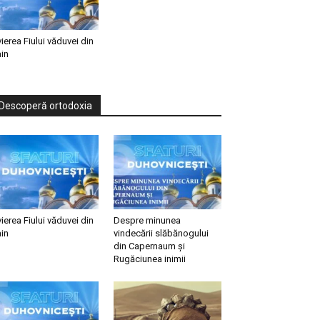
vierea Fiului văduvei din
in
Descoperă ortodoxia
vierea Fiului văduvei din
Despre minunea
in
vindecării slăbănogului
din Capernaum și
Rugăciunea inimii