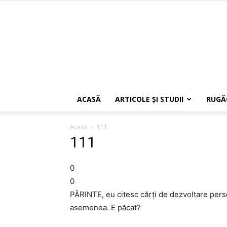
ACASĂ
ARTICOLE ŞI STUDII
RUGĂ
Acasă
111
111
0
0
PĂRINTE, eu citesc cărți de dezvoltare pers
asemenea. E păcat?