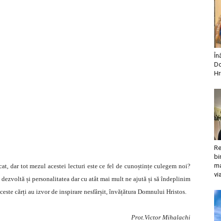
În
Do
Hr
Re
bi
ma
at, dar tot mezul acestei lecturi este ce fel de cunoștințe culegem noi?
vi
e dezvoltă și personalitatea dar cu atât mai mult ne ajută și să îndeplinim
este cărți au izvor de inspirare nesfârșit, învățătura Domnului Hristos.
Prot.Victor Mihalachi