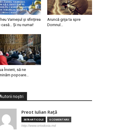
heu Vameșul și sfințirea
Aruncă grija ta spre
 casă… Și nu numai!
Domnul…
ua Învierii, să ne
minăm popoare…
Autorii noștri
Preot Iulian Raţă
3878 ARTICOLE
6 COMENTARII
http://www.ortodoxia.md