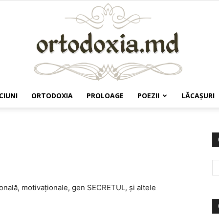
CIUNI
ORTODOXIA
PROLOAGE
POEZII
LĂCAŞURI
Ortodoxia.md
onală, motivaționale, gen SECRETUL, și altele