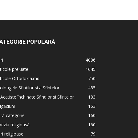
ATEGORIE POPULARĂ
iri
4086
ticole preluate
1645
ticole Ortodoxia.md
750
oloagele Sfinților și a Sfintelor
455
 Acatiste închinate Sfinților și Sfintelor
183
găciuni
163
ră categorie
160
ezia religioasă
160
iri religioase
79