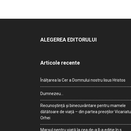
ALEGEREA EDITORULUI
Articole recente
Înălțarea la Cer a Domnului nostru Iisus Hristos
Dumnezeu…
Recunoștință și binecuvântare pentru mamele
dătătoare de viață – din partea preoților Vicariatu
Orhei
Marșul pentru viață la cea de-a II-a ediție în s.