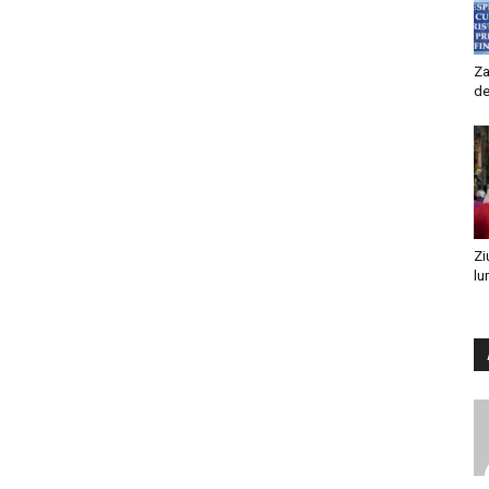
Za
de
Zi
lu