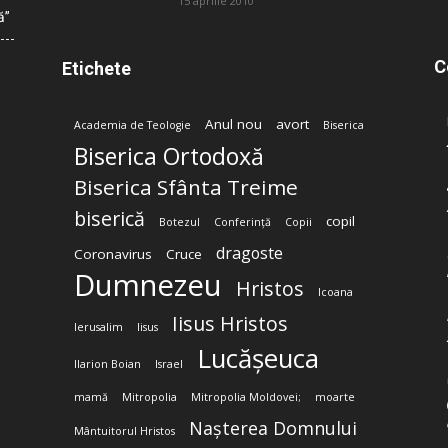
15 aprilie 2010
ă”
C
Etichete
Anul nou
avort
Academia de Teologie
Biserica
Biserica Ortodoxă
Biserica Sfânta Treime
biserică
copil
Botezul
Conferință
Copii
dragoste
Coronavirus
Cruce
Dumnezeu
Hristos
Icoana
Iisus Hristos
Ierusalim
Iisus
Lucășeuca
Ilarion Boian
Israel
mamă
Mitropolia
Mitropolia Moldovei;
moarte
Nașterea Domnului
Mântuitorul Hristos