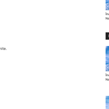
În
Na
mite.
În
Na