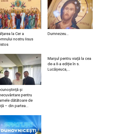
ălțarea la Cer a
Dumnezeu…
mnului nostru Iisus
istos
Marșul pentru viață la cea
de-a II-a ediție în s.
Lucășeuca,...
cunoștință și
necuvântare pentru
mele dătătoare de
ață – din partea...