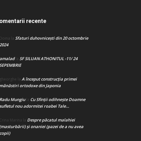
omentarii recente
Sfaturi duhovnicești din 20 octombrie
Doina
la
2024
amalad
SF SILUAN ATHONITUL -11/ 24
la
SEPEMBRIE
A început construcţia primei
gheorghe
la
mănăstiri ortodoxe din Japonia
Radu Mungiu
Cu Sfinții odihnește Doamne
la
sufletul nou adormitei roabei Tale…
Despre păcatul malahiei
Crina Marina
la
(masturbării) şi onaniei (pazei de a nu avea
copii)