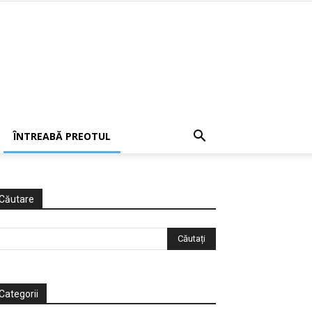
ÎNTREABĂ PREOTUL
Căutare
Categorii