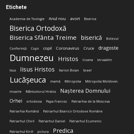
Etichete
Anul nou
avort
Academia de Teologie
Biserica
Biserica Ortodoxă
Biserica Sfânta Treime
biserică
Botezul
dragoste
copil
Coronavirus
Cruce
Conferință
Copii
Dumnezeu
Hristos
Icoana
Ierusalim
Iisus Hristos
Iisus
Ilarion Boian
Israel
Lucășeuca
mamă
Mitropolia
Mitropolia Moldovei;
Nașterea Domnului
moarte
Mântuitorul Hristos
Orhei
ortodoxia
Papa Francisc
Patriarhia de la Moscova
Patriarhia Română
Patriarhul Bisericii Ortodoxe Române
Patriarhul Chiril
Patriarhul Daniel
Patriarhul Ecumenic
Predica
Patriarhul Kirill
pictura