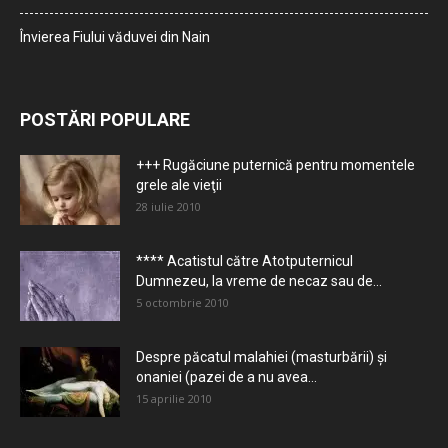
Învierea Fiului văduvei din Nain
POSTĂRI POPULARE
+++ Rugăciune puternică pentru momentele
grele ale vieţii
28 iulie 2010
**** Acatistul către Atotputernicul
Dumnezeu, la vreme de necaz sau de...
5 octombrie 2010
Despre păcatul malahiei (masturbării) şi
onaniei (pazei de a nu avea...
15 aprilie 2010