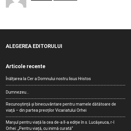
ALEGEREA EDITORULUI
Articole recente
Înălțarea la Cer a Domnului nostru Iisus Hristos
Dumnezeu…
Recunoștință și binecuvântare pentru mamele dătătoare de
viață – din partea preoților Vicariatului Orhei
Marșul pentru viață la cea de-a II-a ediție în s. Lucășeuca, r-l
Orhei: „Pentru viață, cu inimă curată”