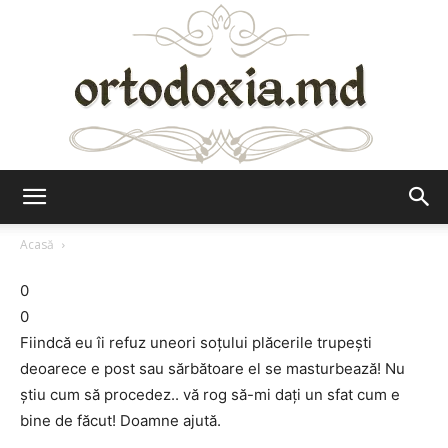
Ortodoxia.md
Acasă
0
0
Fiindcă eu îi refuz uneori soțului plăcerile trupești
deoarece e post sau sărbătoare el se masturbează! Nu
știu cum să procedez.. vă rog să-mi dați un sfat cum e
bine de făcut! Doamne ajută.