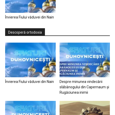
Învierea Fiului văduvei din Nain
Descoperă ortodoxia
Învierea Fiului văduvei din Nain
Despre minunea vindecării
slăbănogului din Capernaum și
Rugăciunea inimii