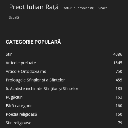
Preot Iulian Rață
Sfaturi duhovnicești;
Sinaxa
Școală
CATEGORIE POPULARĂ
Stiri
4086
Articole preluate
1645
Articole Ortodoxia.md
750
Proloagele Sfinților și a Sfintelor
455
6. Acatiste închinate Sfinților și Sfintelor
183
Rugăciuni
163
Fără categorie
160
Poezia religioasă
160
Stiri religioase
79