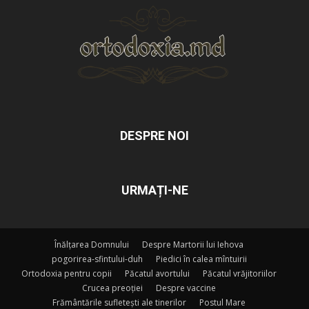
DESPRE NOI
URMAȚI-NE
Înălțarea Domnului
Despre Martorii lui Iehova
pogorirea-sfintului-duh
Piedici în calea mîntuirii
Ortodoxia pentru copii
Păcatul avortului
Păcatul vrăjitoriilor
Crucea preoției
Despre vaccine
Frământările sufletești ale tinerilor
Postul Mare