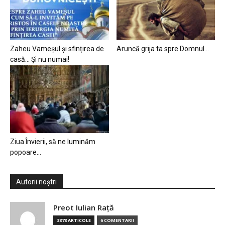
Zaheu Vameșul și sfințirea de
Aruncă grija ta spre Domnul…
casă… Și nu numai!
Ziua Învierii, să ne luminăm
popoare…
Autorii noștri
Preot Iulian Raţă
3878 ARTICOLE
6 COMENTARII