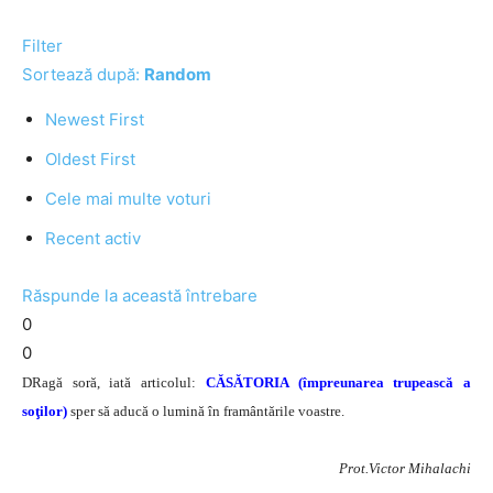
Filter
Sortează după:
Random
Newest First
Oldest First
Cele mai multe voturi
Recent activ
Răspunde la această întrebare
0
0
DRagă soră, iată articolul:
CĂSĂTORIA (împreunarea trupească a
soţilor)
sper să aducă o lumină în framântările voastre.
Prot.Victor Mihalachi