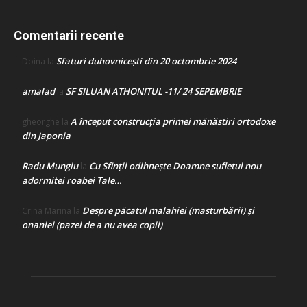
Comentarii recente
Sfaturi duhovnicești din 20 octombrie 2024
Doina
la
amalad
SF SILUAN ATHONITUL -11/ 24 SEPEMBRIE
la
A început construcţia primei mănăstiri ortodoxe
gheorghe
la
din Japonia
Radu Mungiu
Cu Sfinții odihnește Doamne sufletul nou
la
adormitei roabei Tale…
Despre păcatul malahiei (masturbării) şi
Crina Marina
la
onaniei (pazei de a nu avea copii)