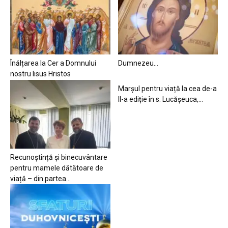
Înălțarea la Cer a Domnului
Dumnezeu…
nostru Iisus Hristos
Marșul pentru viață la cea de-a
II-a ediție în s. Lucășeuca,...
Recunoștință și binecuvântare
pentru mamele dătătoare de
viață – din partea...