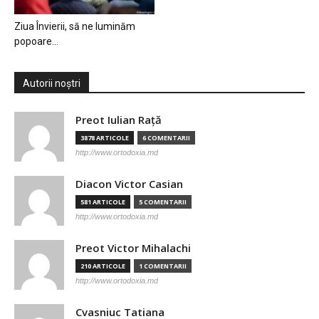
Ziua Învierii, să ne luminăm
popoare…
Autorii noștri
Preot Iulian Raţă
3878 ARTICOLE
6 COMENTARII
http://www.ortodoxia.md
Diacon Victor Casian
581 ARTICOLE
5 COMENTARII
http://www.ortodoxia.md
Preot Victor Mihalachi
210 ARTICOLE
1 COMENTARII
http://www.ortodoxia.md
Cvasniuc Tatiana