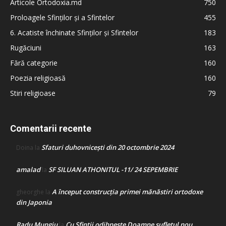
Articole Ortodoxia.md
750
Proloagele Sfinților și a Sfintelor
455
6. Acatiste închinate Sfinților și Sfintelor
183
Rugăciuni
163
Fără categorie
160
Poezia religioasă
160
Stiri religioase
79
Comentarii recente
Sfaturi duhovnicești din 20 octombrie 2024
Doina
la
amalad
SF SILUAN ATHONITUL -11/ 24 SEPEMBRIE
la
A început construcţia primei mănăstiri ortodoxe
gheorghe
la
din Japonia
Radu Mungiu
Cu Sfinții odihnește Doamne sufletul nou
la