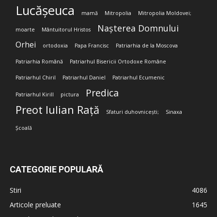
Lucășeuca
mamă
Mitropolia
Mitropolia Moldovei;
Nașterea Domnului
moarte
Mântuitorul Hristos
Orhei
ortodoxia
Papa Francisc
Patriarhia de la Moscova
Patriarhia Română
Patriarhul Bisericii Ortodoxe Române
Patriarhul Chiril
Patriarhul Daniel
Patriarhul Ecumenic
Predica
Patriarhul Kirill
pictura
Preot Iulian Rață
Sfaturi duhovnicești;
Sinaxa
Școală
CATEGORIE POPULARĂ
Stiri
4086
Articole preluate
1645