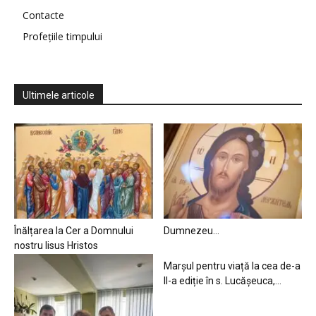
Contacte
Profețiile timpului
Ultimele articole
Înălțarea la Cer a Domnului
Dumnezeu…
nostru Iisus Hristos
Marșul pentru viață la cea de-a
II-a ediție în s. Lucășeuca,...