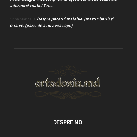
adormitei roabei Tale…
Despre păcatul malahiei (masturbării) şi
Crina Marina
la
onaniei (pazei de a nu avea copii)
DESPRE NOI