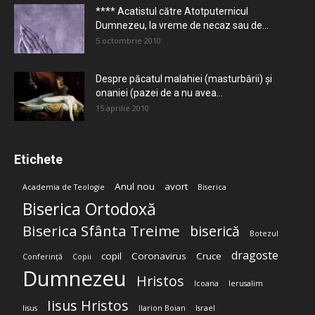
**** Acatistul către Atotputernicul
Dumnezeu, la vreme de necaz sau de...
5 octombrie 2010
Despre păcatul malahiei (masturbării) şi
onaniei (pazei de a nu avea...
15 aprilie 2010
Etichete
Anul nou
avort
Academia de Teologie
Biserica
Biserica Ortodoxă
Biserica Sfânta Treime
biserică
Botezul
dragoste
copil
Coronavirus
Cruce
Conferință
Copii
Dumnezeu
Hristos
Icoana
Ierusalim
Iisus Hristos
Iisus
Ilarion Boian
Israel