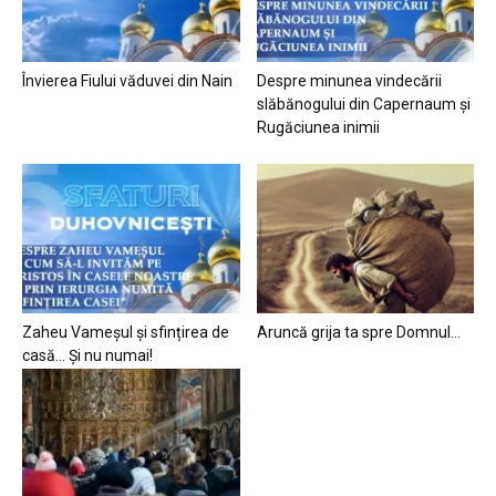
Învierea Fiului văduvei din Nain
Despre minunea vindecării
slăbănogului din Capernaum și
Rugăciunea inimii
Zaheu Vameșul și sfințirea de
Aruncă grija ta spre Domnul…
casă… Și nu numai!