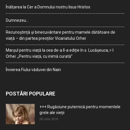
Înălțarea la Cer a Domnului nostru Iisus Hristos
Dumnezeu…
Recunoștință și binecuvântare pentru mamele dătătoare de
viață – din partea preoților Vicariatului Orhei
Marșul pentru viață la cea de-a II-a ediție în s. Lucășeuca, r-l
Orhei: „Pentru viață, cu inimă curată”
Învierea Fiului văduvei din Nain
POSTĂRI POPULARE
+++ Rugăciune puternică pentru momentele
grele ale vieţii
28 iulie 2010