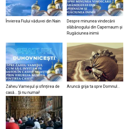
Învierea Fiului văduvei din Nain
Despre minunea vindecării
slăbănogului din Capernaum și
Rugăciunea inimii
Zaheu Vameșul și sfințirea de
Aruncă grija ta spre Domnul…
casă… Și nu numai!