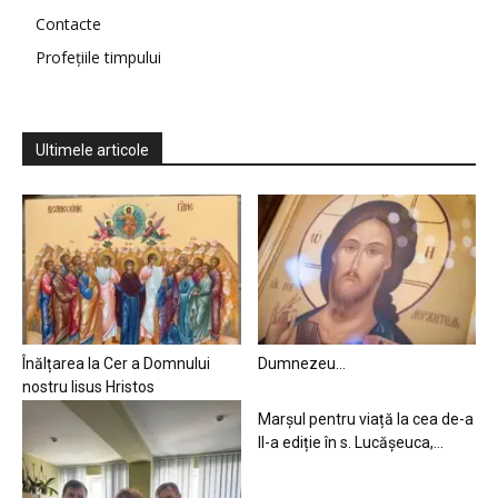
Contacte
Profețiile timpului
Ultimele articole
Înălțarea la Cer a Domnului
Dumnezeu…
nostru Iisus Hristos
Marșul pentru viață la cea de-a
II-a ediție în s. Lucășeuca,...