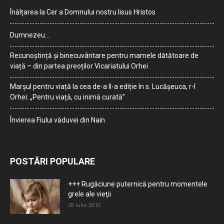
Înălțarea la Cer a Domnului nostru Iisus Hristos
Dumnezeu…
Recunoștință și binecuvântare pentru mamele dătătoare de
viață – din partea preoților Vicariatului Orhei
Marșul pentru viață la cea de-a II-a ediție în s. Lucășeuca, r-l
Orhei: „Pentru viață, cu inimă curată”
Învierea Fiului văduvei din Nain
POSTĂRI POPULARE
+++ Rugăciune puternică pentru momentele
grele ale vieţii
28 iulie 2010