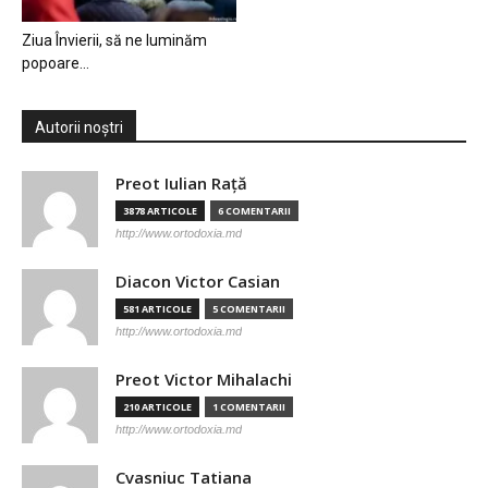
Ziua Învierii, să ne luminăm
popoare…
Autorii noștri
Preot Iulian Raţă
3878 ARTICOLE
6 COMENTARII
http://www.ortodoxia.md
Diacon Victor Casian
581 ARTICOLE
5 COMENTARII
http://www.ortodoxia.md
Preot Victor Mihalachi
210 ARTICOLE
1 COMENTARII
http://www.ortodoxia.md
Cvasniuc Tatiana