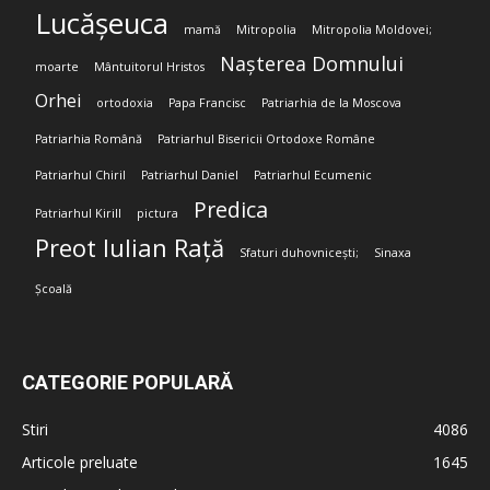
Lucășeuca
mamă
Mitropolia
Mitropolia Moldovei;
Nașterea Domnului
moarte
Mântuitorul Hristos
Orhei
ortodoxia
Papa Francisc
Patriarhia de la Moscova
Patriarhia Română
Patriarhul Bisericii Ortodoxe Române
Patriarhul Chiril
Patriarhul Daniel
Patriarhul Ecumenic
Predica
Patriarhul Kirill
pictura
Preot Iulian Rață
Sfaturi duhovnicești;
Sinaxa
Școală
CATEGORIE POPULARĂ
Stiri
4086
Articole preluate
1645