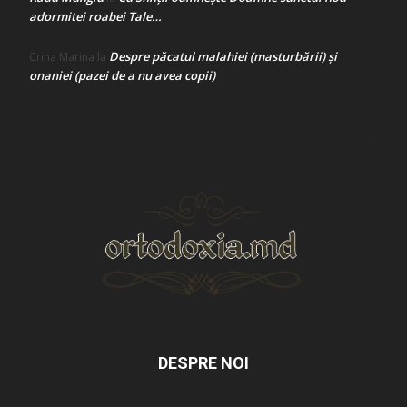
adormitei roabei Tale…
Despre păcatul malahiei (masturbării) şi
Crina Marina
la
onaniei (pazei de a nu avea copii)
DESPRE NOI