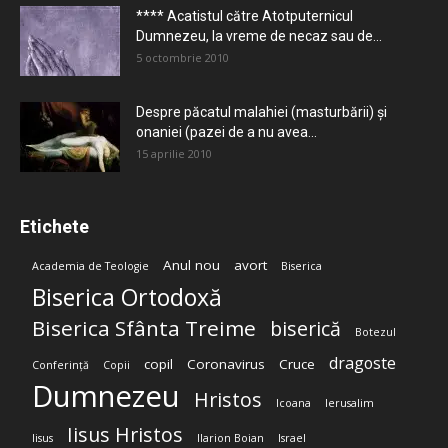
**** Acatistul către Atotputernicul
Dumnezeu, la vreme de necaz sau de...
5 octombrie 2010
Despre păcatul malahiei (masturbării) şi
onaniei (pazei de a nu avea...
15 aprilie 2010
Etichete
Anul nou
avort
Academia de Teologie
Biserica
Biserica Ortodoxă
Biserica Sfânta Treime
biserică
Botezul
dragoste
copil
Coronavirus
Cruce
Conferință
Copii
Dumnezeu
Hristos
Icoana
Ierusalim
Iisus Hristos
Iisus
Ilarion Boian
Israel