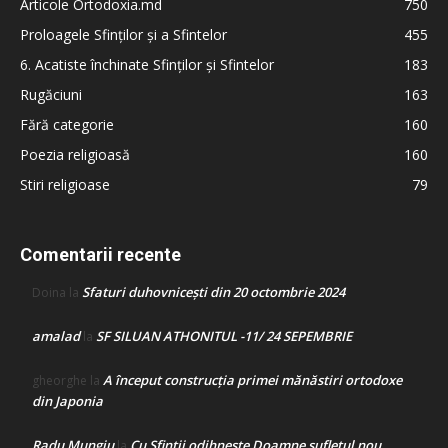
Articole Ortodoxia.md
750
Proloagele Sfinților și a Sfintelor
455
6. Acatiste închinate Sfinților și Sfintelor
183
Rugăciuni
163
Fără categorie
160
Poezia religioasă
160
Stiri religioase
79
Comentarii recente
Sfaturi duhovnicești din 20 octombrie 2024
Doina
la
amalad
SF SILUAN ATHONITUL -11/ 24 SEPEMBRIE
la
A început construcţia primei mănăstiri ortodoxe
gheorghe
la
din Japonia
Radu Mungiu
Cu Sfinții odihnește Doamne sufletul nou
la