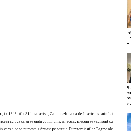
În
Do
Hr
Re
bi
ma
vi
, in 1843, fila 314 sta scris: „Ca la dezbinarea de biserica rasaritului
 aceea au pus ca sa se unga cu mir unii, iar acum, precum se vad, sunt cu
 in cartea ce se numeste «Aratare pe scurt a Dumnezeiestilor Dogme ale