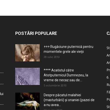
POSTĂRI POPULARE
C
+++ Rugăciune puternică pentru
St
momentele grele ale vieţii
Ar
28 iulie 2010
Ar
Pr
**** Acatistul către
Atotputernicul Dumnezeu, la
6.
vreme de necaz sau de...
Ru
5 octombrie 2010
Fă
lui
Despre păcatul malahiei
Po
(masturbării) şi onaniei (pazei de
a nu avea...
St