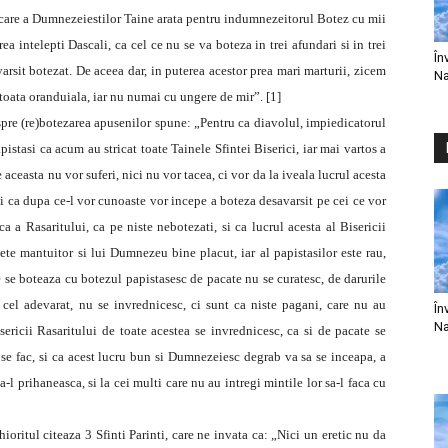
ecare a Dumnezeiestilor Taine arata pentru indumnezeitorul Botez cu mii
rea intelepti Dascali, ca cel ce nu se va boteza in trei afundari si in trei
În
varsit botezat. De aceea dar, in puterea acestor prea mari marturii, zicem
Na
u toata oranduiala, iar nu numai cu ungere de mir”. [1]
spre (re)botezarea apusenilor spune: „Pentru ca diavolul, impiedicatorul
pistasi ca acum au stricat toate Tainele Sfintei Biserici, iar mai vartos a
e aceasta nu vor suferi, nici nu vor tacea, ci vor da la iveala lucrul acesta
 si ca dupa ce-l vor cunoaste vor incepe a boteza desavarsit pe cei ce vor
a a Rasaritului, ca pe niste nebotezati, si ca lucrul acesta al Bisericii
lete mantuitor si lui Dumnezeu bine placut, iar al papistasilor este rau,
ce se boteaza cu botezul papistasesc de pacate nu se curatesc, de darurile
el adevarat, nu se invrednicesc, ci sunt ca niste pagani, care nu au
În
Na
ricii Rasaritului de toate acestea se invrednicesc, ca si de pacate se
r se fac, si ca acest lucru bun si Dumnezeiesc degrab va sa se inceapa, a
-l prihaneasca, si la cei multi care nu au intregi mintile lor sa-l faca cu
itul citeaza 3 Sfinti Parinti, care ne invata ca: „Nici un eretic nu da