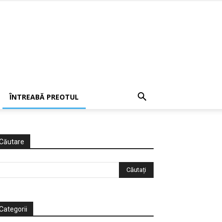
ÎNTREABĂ PREOTUL
Căutare
Categorii