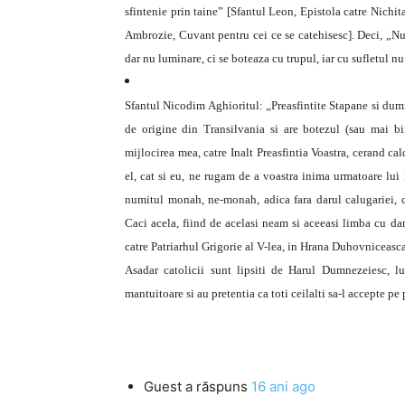
sfintenie prin taine” [Sfantul Leon, Epistola catre Nichit
Ambrozie, Cuvant pentru cei ce se catehisesc]. Deci, „Nu 
dar nu luminare, ci se boteaza cu trupul, iar cu sufletul 
Sfantul Nicodim Aghioritul: „Preasfintite Stapane si dumn
de origine din Transilvania si are botezul (sau mai bin
mijlocirea mea, catre Inalt Preasfintia Voastra, cerand cal
el, cat si eu, ne rugam de a voastra inima urmatoare lui Hr
numitul monah, ne-monah, adica fara darul calugariei, 
Caci acela, fiind de acelasi neam si aceeasi limba cu dan
catre Patriarhul Grigorie al V-lea, in Hrana Duhovniceasc
Asadar catolicii sunt lipsiti de Harul Dumnezeiesc, l
mantuitoare si au pretentia ca toti ceilalti sa-l accepte pe
Guest
a răspuns
16 ani ago