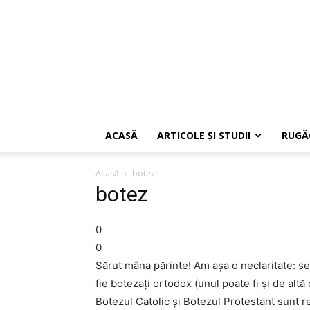
ACASĂ
ARTICOLE ŞI STUDII
RUGĂ
Acasă
botez
botez
0
0
Sărut mâna părinte! Am așa o neclaritate: se
fie botezaţi ortodox (unul poate fi şi de alt
Botezul Catolic şi Botezul Protestant sunt 