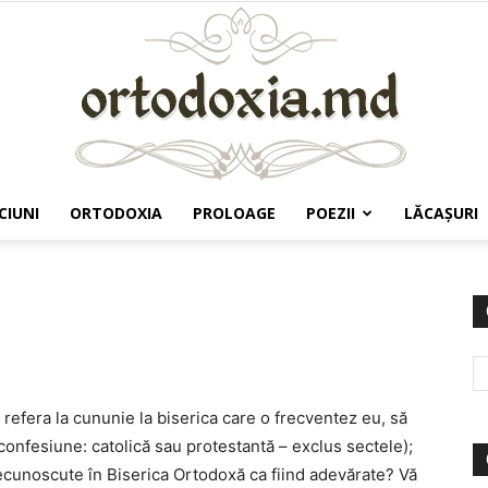
CIUNI
ORTODOXIA
PROLOAGE
POEZII
LĂCAŞURI
Ortodoxia.md
 refera la cununie la biserica care o frecventez eu, să
ă confesiune: catolică sau protestantă – exclus sectele);
recunoscute în Biserica Ortodoxă ca fiind adevărate? Vă