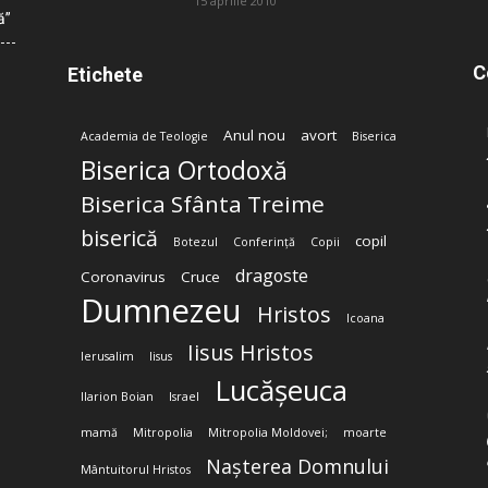
15 aprilie 2010
ă”
C
Etichete
Anul nou
avort
Academia de Teologie
Biserica
Biserica Ortodoxă
Biserica Sfânta Treime
biserică
copil
Botezul
Conferință
Copii
dragoste
Coronavirus
Cruce
Dumnezeu
Hristos
Icoana
Iisus Hristos
Ierusalim
Iisus
Lucășeuca
Ilarion Boian
Israel
mamă
Mitropolia
Mitropolia Moldovei;
moarte
Nașterea Domnului
Mântuitorul Hristos