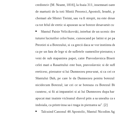
credintei» [M. Neamt, 1816], la foaia 311, insemnari oar
de marturii de la toti Sfintii Prooroci, Apostoli, Ierarhi, p
chemari ale Sfintei Treimi, sau va fi stropit, nu este desa
ca tot felul de eretic si apusean sa se boteze desavarsit c
Sfantul Paisie Velicikovski, intrebat de un ucenic de
tuturor lucrurilor celor bune, cunoscand pe latini si pe pa
Preotiei si a Botezului, si ca grecii daca se vor instiinta d
ca pe un fara de lege si de sufletele oamenilor pierzator,
veni de sub stapanirea papei, catre Pravoslavnica Biseric
celei mari a Rasaritului este bun, pravoslavnic si de suf
ereticesc, pierzator si lui Dumnezeu prea-urat, si ca cei 
Sfantului Duh, pe care le da Dumnezeu pentru botezul c
nicidecum Botezul; iar cei ce se boteaza cu Botezul Bise
curatesc, si fii ai imparatiei si ai lui Dumnezeu dupa ha
apucat mai inainte vicleanul diavol prin a sa unealta ca sa
indoiala, ca printr-insa sa-i traga in pierzarea sa”. [2]
Talcuind Canonul 46 Apostolic, Sfantul Nicodim Aghior