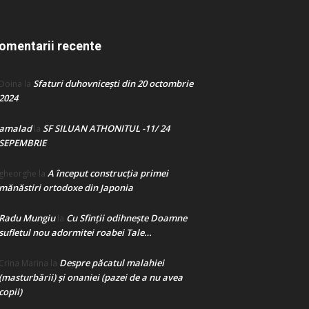
omentarii recente
Sfaturi duhovnicești din 20 octombrie
Doina
la
2024
amalad
SF SILUAN ATHONITUL -11/ 24
la
SEPEMBRIE
A început construcţia primei
gheorghe
la
mănăstiri ortodoxe din Japonia
Radu Mungiu
Cu Sfinții odihnește Doamne
la
sufletul nou adormitei roabei Tale…
Despre păcatul malahiei
Crina Marina
la
(masturbării) şi onaniei (pazei de a nu avea
copii)