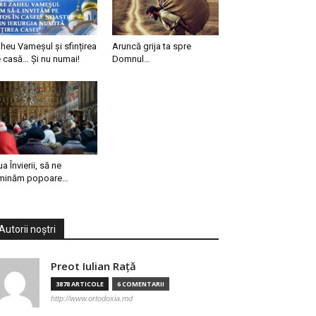
heu Vameșul și sfințirea
Aruncă grija ta spre
 casă… Și nu numai!
Domnul…
ua Învierii, să ne
minăm popoare…
Autorii noștri
Preot Iulian Raţă
3878 ARTICOLE
6 COMENTARII
http://www.ortodoxia.md