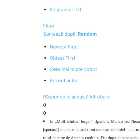
Răspunsuri (1)
Filter
Sortează după:
Random
Newest First
Oldest First
Cele mai multe voturi
Recent activ
Răspunde la această întrebare
0
0
In „Molitfelnicul bogat”, tiparit la Manastirea Neamt
[sperand] ca poate au mai tinut oarecare randuieli, pentru
totul departe de dreapta credinta. Dar dupa cum se vede