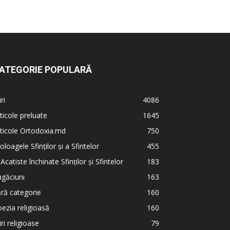
ATEGORIE POPULARĂ
iri
4086
ticole preluate
1645
ticole Ortodoxia.md
750
oloagele Sfinților și a Sfintelor
455
 Acatiste închinate Sfinților și Sfintelor
183
găciuni
163
ră categorie
160
ezia religioasă
160
iri religioase
79