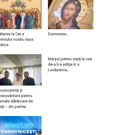
ălțarea la Cer a
Dumnezeu…
mnului nostru Iisus
istos
Marșul pentru viață la cea
de-a II-a ediție în s.
Lucășeuca,...
cunoștință și
necuvântare pentru
mele dătătoare de
ață – din partea...