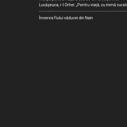
Lucășeuca, r-l Orhei: „Pentru viață, cu inimă curat
Învierea Fiului văduvei din Nain