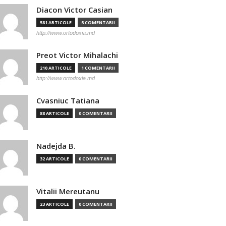
Diacon Victor Casian
581 ARTICOLE
5 COMENTARII
http://www.ortodoxia.md
Preot Victor Mihalachi
210 ARTICOLE
1 COMENTARII
http://www.ortodoxia.md
Cvasniuc Tatiana
88 ARTICOLE
0 COMENTARII
Nadejda B.
32 ARTICOLE
0 COMENTARII
Vitalii Mereutanu
23 ARTICOLE
0 COMENTARII