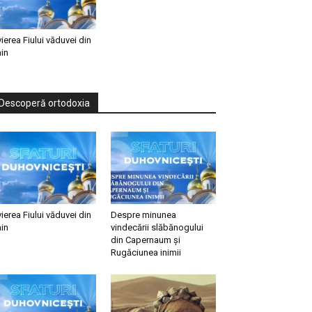
vierea Fiului văduvei din
in
Descoperă ortodoxia
vierea Fiului văduvei din
Despre minunea
in
vindecării slăbănogului
din Capernaum și
Rugăciunea inimii