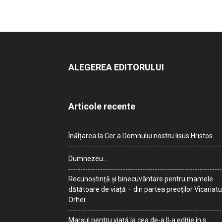
ALEGEREA EDITORULUI
Articole recente
Înălțarea la Cer a Domnului nostru Iisus Hristos
Dumnezeu…
Recunoștință și binecuvântare pentru mamele
dătătoare de viață – din partea preoților Vicariatu
Orhei
Marșul pentru viață la cea de-a II-a ediție în s.