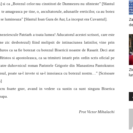
a] si ca „Botezul celor rau cinstitori de Dumnezeu nu sfinteste” [Sfantul
te amageasca pe tine, o, ascultatorule, adunarile ereticilor, ca au botez
nu se lumineaza” [Sfantul Ioan Gura de Aur, La inceput era Cuvantul].
Za
de
ezeiescule Patriarh a toata lumea! Aducatorul acestei scrisori, care este
e zic desbotezul) fiind molipsit de intinaciunea latinilor, vine prin
duros ca sa fie botezat cu botezul Bisericii noastre de Rasarit. Deci atat
istos si apostoleasca, ca sa trimiteti intarit prin ordin scris oficial pe
catre duhovnicul roman Parintele Grigorie din Manastirea Pantokrator.
Zi
sul, poate sa-l invete si sa-l innoiasca cu botezul nostru…” [Scrisoare
lu
a]
ucru foarte grav, avand in vedere ca sustin ca sunt singura Biserica
 papa.
Prot Victor Mihalachi