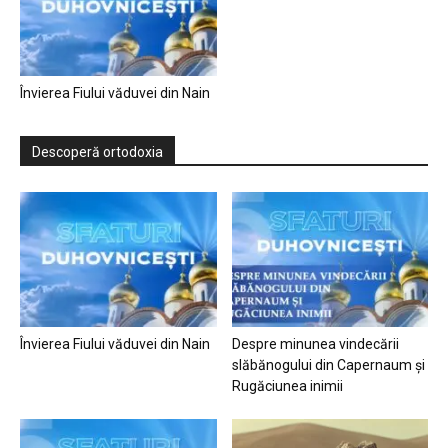
Învierea Fiului văduvei din Nain
Descoperă ortodoxia
Învierea Fiului văduvei din Nain
Despre minunea vindecării
slăbănogului din Capernaum și
Rugăciunea inimii