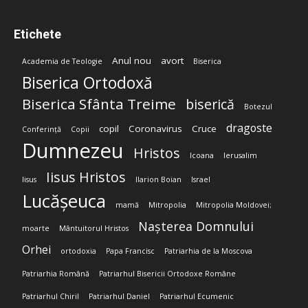
Etichete
Anul nou
avort
Academia de Teologie
Biserica
Biserica Ortodoxă
Biserica Sfânta Treime
biserică
Botezul
dragoste
copil
Coronavirus
Cruce
Conferință
Copii
Dumnezeu
Hristos
Icoana
Ierusalim
Iisus Hristos
Iisus
Ilarion Boian
Israel
Lucășeuca
mamă
Mitropolia
Mitropolia Moldovei;
Nașterea Domnului
moarte
Mântuitorul Hristos
Orhei
ortodoxia
Papa Francisc
Patriarhia de la Moscova
Patriarhia Română
Patriarhul Bisericii Ortodoxe Române
Patriarhul Chiril
Patriarhul Daniel
Patriarhul Ecumenic