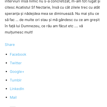
interviuri însă nimic nu s-a concretizat, m-am tot rugat și
citesc Acatistul Sf Nectarie, însă cu cât zilele trec cu atât
speranța și nădejdea mea se diminuează. Nu mai știu ce
să fac … de multe ori stau și mă gândesc cu ce am greșit
în față lui Dumnezeu, ce rău am făcut etc …. vă
mulțumesc mult!
Share
Facebook
Twitter
Google+
Tumblr
LinkedIn
Mail