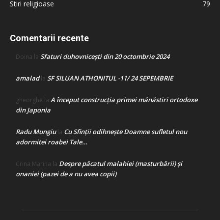
Stiri religioase
79
Comentarii recente
Sfaturi duhovnicești din 20 octombrie 2024
Doina
la
amalad
SF SILUAN ATHONITUL -11/ 24 SEPEMBRIE
la
A început construcţia primei mănăstiri ortodoxe
gheorghe
la
din Japonia
Radu Mungiu
Cu Sfinții odihnește Doamne sufletul nou
la
adormitei roabei Tale…
Despre păcatul malahiei (masturbării) şi
Crina Marina
la
onaniei (pazei de a nu avea copii)