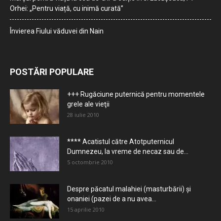
Orhei: „Pentru viață, cu inimă curată”
Învierea Fiului văduvei din Nain
POSTĂRI POPULARE
+++ Rugăciune puternică pentru momentele
grele ale vieţii
28 iulie 2010
**** Acatistul către Atotputernicul
Dumnezeu, la vreme de necaz sau de...
5 octombrie 2010
Despre păcatul malahiei (masturbării) şi
onaniei (pazei de a nu avea...
15 aprilie 2010