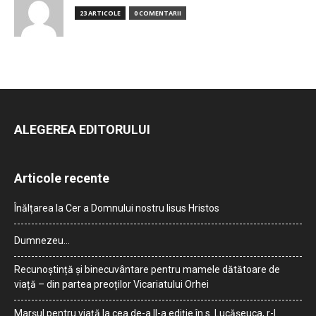
23 ARTICOLE
0 COMENTARII
ALEGEREA EDITORULUI
Articole recente
Înălțarea la Cer a Domnului nostru Iisus Hristos
Dumnezeu…
Recunoștință și binecuvântare pentru mamele dătătoare de
viață – din partea preoților Vicariatului Orhei
Marșul pentru viață la cea de-a II-a ediție în s. Lucășeuca, r-l