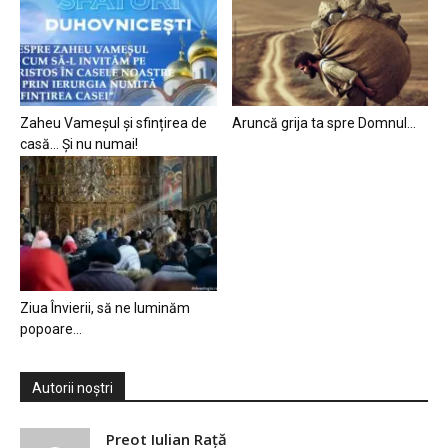
Zaheu Vameșul și sfințirea de
Aruncă grija ta spre Domnul…
casă… Și nu numai!
Ziua Învierii, să ne luminăm
popoare…
Autorii noștri
Preot Iulian Raţă