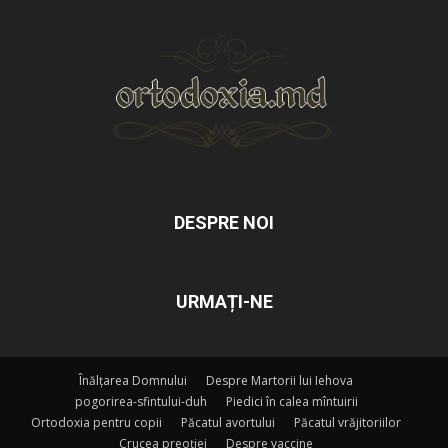
DESPRE NOI
URMAȚI-NE
Înălțarea Domnului
Despre Martorii lui Iehova
pogorirea-sfintului-duh
Piedici în calea mîntuirii
Ortodoxia pentru copii
Păcatul avortului
Păcatul vrăjitoriilor
Crucea preoției
Despre vaccine