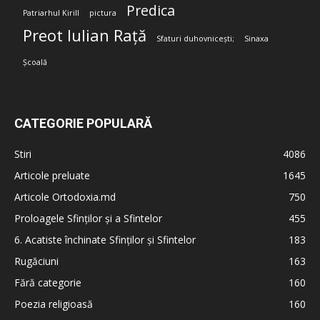
Predica
Patriarhul Kirill
pictura
Preot Iulian Rață
Sfaturi duhovnicești;
Sinaxa
Școală
CATEGORIE POPULARĂ
Stiri
4086
Articole preluate
1645
Articole Ortodoxia.md
750
Proloagele Sfinților și a Sfintelor
455
6. Acatiste închinate Sfinților și Sfintelor
183
Rugăciuni
163
Fără categorie
160
Poezia religioasă
160