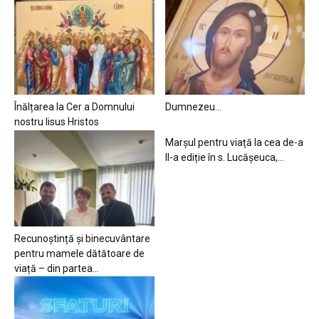
Înălțarea la Cer a Domnului
Dumnezeu…
nostru Iisus Hristos
Marșul pentru viață la cea de-a
II-a ediție în s. Lucășeuca,...
Recunoștință și binecuvântare
pentru mamele dătătoare de
viață – din partea...