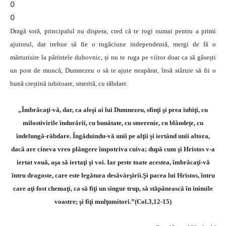
0
0
Dragă soră, principalul nu dispera, cred că te rogi numai pentru a primi
ajutorul, dar trebue să fie o rugăciune independentă, mergi de fă o
mărturisire la părintele duhovnic, și nu te ruga pe viitor doar ca să găsești
un post de muncă, Dumnezeu o să te ajute neapărat, însă stăruie să fii o
bună creștină iubitoare, smerită, cu răbdare.
„Îmbrăcaţi-vă, dar, ca aleşi ai lui Dumnezeu, sfinţi şi prea iubiţi, cu
milostivirile îndurării, cu bunătate, cu smerenie, cu blândeţe, cu
îndelungă-răbdare. Îngăduindu-vă unii pe alţii şi iertând unii altora,
dacă are cineva vreo plângere împotriva cuiva; după cum şi Hristos v-a
iertat vouă, aşa să iertaţi şi voi. Iar peste toate acestea, îmbrăcaţi-vă
întru dragoste, care este legătura desăvârşirii.Şi pacea lui Hristos, întru
care aţi fost chemaţi, ca să fiţi un singur trup, să stăpânească în inimile
voastre; şi fiţi mulţumitori.”(Col.3,12-15)