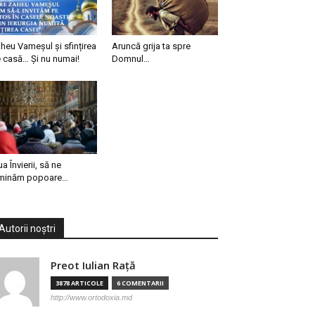
heu Vameșul și sfințirea
Aruncă grija ta spre
 casă… Și nu numai!
Domnul…
ua Învierii, să ne
minăm popoare…
Autorii noștri
Preot Iulian Raţă
3878 ARTICOLE
6 COMENTARII
http://www.ortodoxia.md