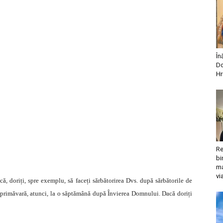
În
Do
Hr
Re
bi
ma
vi
ă, doriți, spre exemplu, să faceți sărbătorirea Dvs. după sărbătorile de
n primăvară, atunci, la o săptămână după Învierea Domnului. Dacă doriți