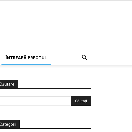
ÎNTREABĂ PREOTUL
Căutare
Categorii