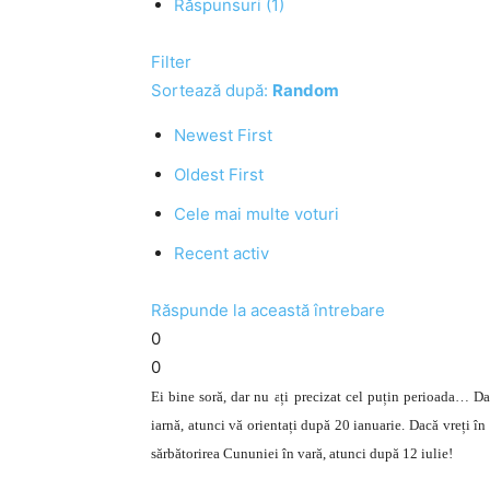
Răspunsuri (1)
Filter
Sortează după:
Random
Newest First
Oldest First
Cele mai multe voturi
Recent activ
Răspunde la această întrebare
0
0
Ei bine soră, dar nu ați precizat cel puțin perioada… Dac
iarnă, atunci vă orientați după 20 ianuarie. Dacă vreți î
sărbătorirea Cununiei în vară, atunci după 12 iulie!