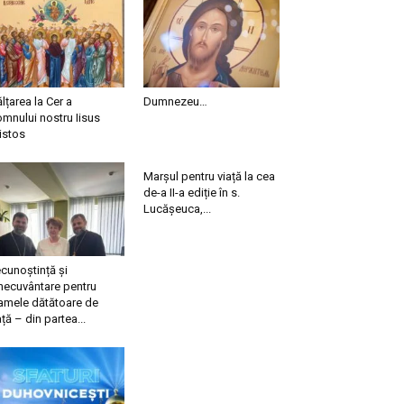
ălțarea la Cer a
Dumnezeu…
mnului nostru Iisus
istos
Marșul pentru viață la cea
de-a II-a ediție în s.
Lucășeuca,...
cunoștință și
necuvântare pentru
mele dătătoare de
ață – din partea...