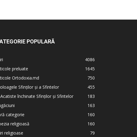
ATEGORIE POPULARĂ
iri
4086
ticole preluate
1645
ticole Ortodoxia.md
750
oloagele Sfinților și a Sfintelor
455
 Acatiste închinate Sfinților și Sfintelor
183
găciuni
163
ră categorie
160
ezia religioasă
160
iri religioase
79