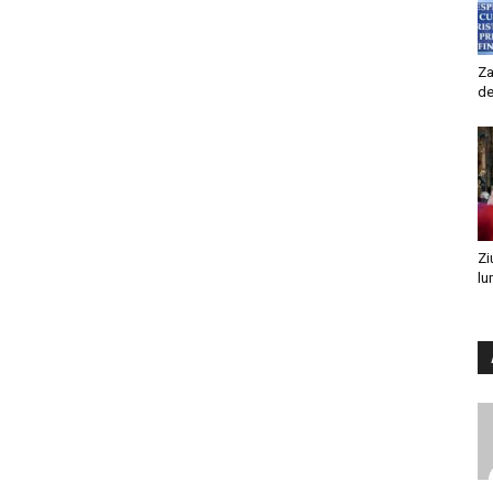
Za
de
Zi
lu