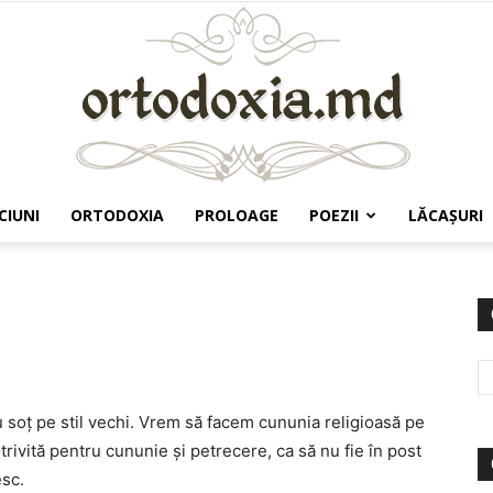
CIUNI
ORTODOXIA
PROLOAGE
POEZII
LĂCAŞURI
Ortodoxia.md
eu soț pe stil vechi. Vrem să facem cununia religioasă pe
potrivită pentru cununie și petrecere, ca să nu fie în post
esc.