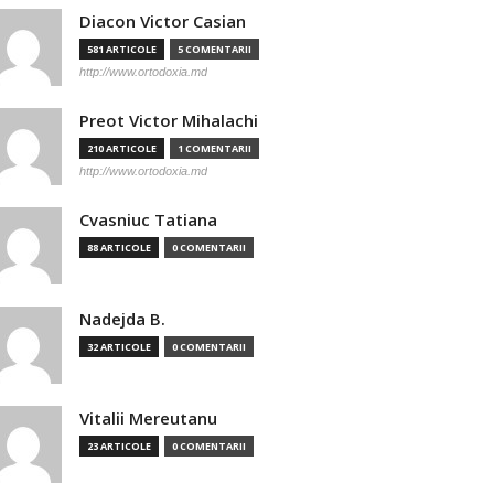
Diacon Victor Casian
581 ARTICOLE
5 COMENTARII
http://www.ortodoxia.md
Preot Victor Mihalachi
210 ARTICOLE
1 COMENTARII
http://www.ortodoxia.md
Cvasniuc Tatiana
88 ARTICOLE
0 COMENTARII
Nadejda B.
32 ARTICOLE
0 COMENTARII
Vitalii Mereutanu
23 ARTICOLE
0 COMENTARII