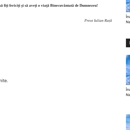
să fiți fericiți și să aveți o viață Binecuvântată de Dumnezeu!
În
Preot Iulian Rață
Na
mite.
În
Na