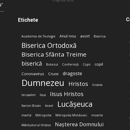
15 aprilie 2010
ă”
C
Etichete
Anul nou
avort
Academia de Teologie
Biserica
Biserica Ortodoxă
Biserica Sfânta Treime
biserică
copil
Botezul
Conferință
Copii
dragoste
Coronavirus
Cruce
Dumnezeu
Hristos
Icoana
Iisus Hristos
Ierusalim
Iisus
Lucășeuca
Ilarion Boian
Israel
mamă
Mitropolia
Mitropolia Moldovei;
moarte
Nașterea Domnului
Mântuitorul Hristos