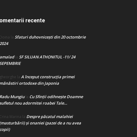
omentarii recente
Sfaturi duhovnicești din 20 octombrie
Doina
la
2024
amalad
SF SILUAN ATHONITUL -11/ 24
la
SEPEMBRIE
A început construcţia primei
gheorghe
la
mănăstiri ortodoxe din Japonia
Radu Mungiu
Cu Sfinții odihnește Doamne
la
sufletul nou adormitei roabei Tale…
Despre păcatul malahiei
Crina Marina
la
(masturbării) şi onaniei (pazei de a nu avea
copii)