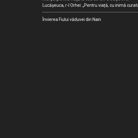
Lucășeuca, r-l Orhei: „Pentru viață, cu inimă curat
Învierea Fiului văduvei din Nain