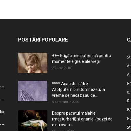
POSTĂRI POPULARE
C
+++ Rugăciune puternică pentru
St
momentele grele ale vieţii
Ar
28 iulie 2010
Ar
Pr
**** Acatistul către
Atotputernicul Dumnezeu, la
6.
vreme de necaz sau de...
Ru
5 octombrie 2010
Fă
lui
Despre păcatul malahiei
Po
(masturbării) şi onaniei (pazei de
a nu avea...
St