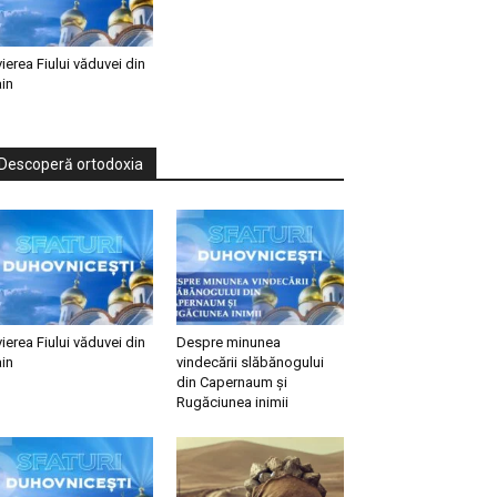
vierea Fiului văduvei din
in
Descoperă ortodoxia
vierea Fiului văduvei din
Despre minunea
in
vindecării slăbănogului
din Capernaum și
Rugăciunea inimii