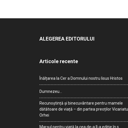
ALEGEREA EDITORULUI
Articole recente
Înălțarea la Cer a Domnului nostru Iisus Hristos
Dumnezeu…
Recunoștință și binecuvântare pentru mamele
dătătoare de viață – din partea preoților Vicariatu
Orhei
Marșul pentru viață la cea de-a II-a ediție în s.