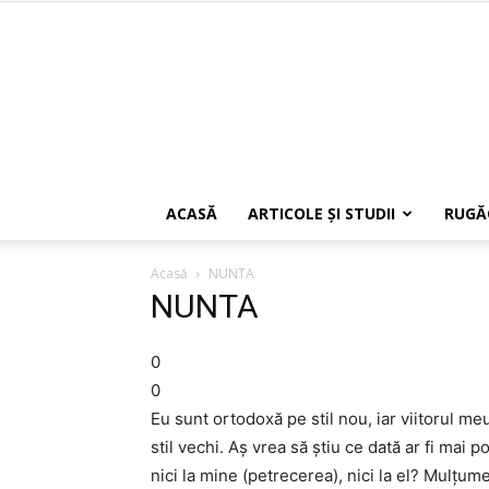
ACASĂ
ARTICOLE ŞI STUDII
RUGĂ
Acasă
NUNTA
NUNTA
0
0
Eu sunt ortodoxă pe stil nou, iar viitorul m
stil vechi. Aș vrea să știu ce dată ar fi mai 
nici la mine (petrecerea), nici la el? Mulțum