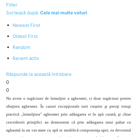
Filter
Sortează după:
Cele mai multe voturi
Newest First
Oldest First
Random
Recent activ
Răspunde la această întrebare
0
0
Nu avem o rugăciune de înmulţire a aghesmei, ci doar rugăciuni pentru
sfinţirea aghesmei. În cazuri excepţionale unii creştini şi preoţi totuşi
practică „înmulţirea” aghesmei prin adăugarea ei în apă curată, şi chiar
cercetătorii ştiinţifici au demonstrat că prin adăugarea unui pahar cu
aghasmă la un vas mare cu apă se modifică componenţa apei, ea devenind