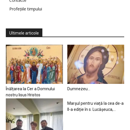
Contacte
Profețiile timpului
Ultimele articole
Înălțarea la Cer a Domnului
Dumnezeu…
nostru Iisus Hristos
Marșul pentru viață la cea de-a
II-a ediție în s. Lucășeuca,...