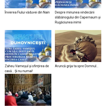
Învierea Fiului văduvei din Nain
Despre minunea vindecării
slăbănogului din Capernaum și
Rugăciunea inimii
Zaheu Vameșul și sfințirea de
Aruncă grija ta spre Domnul…
casă… Și nu numai!