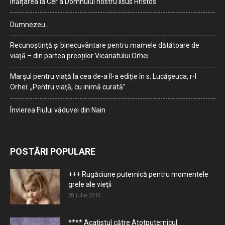
Înălțarea la Cer a Domnului nostru Iisus Hristos
Dumnezeu…
Recunoștință și binecuvântare pentru mamele dătătoare de
viață – din partea preoților Vicariatului Orhei
Marșul pentru viață la cea de-a II-a ediție în s. Lucășeuca, r-l
Orhei: „Pentru viață, cu inimă curată”
Învierea Fiului văduvei din Nain
POSTĂRI POPULARE
+++ Rugăciune puternică pentru momentele
grele ale vieţii
28 iulie 2010
**** Acatistul către Atotputernicul