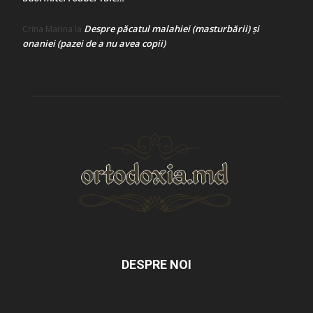
Despre păcatul malahiei (masturbării) şi
Crina Marina
la
onaniei (pazei de a nu avea copii)
DESPRE NOI