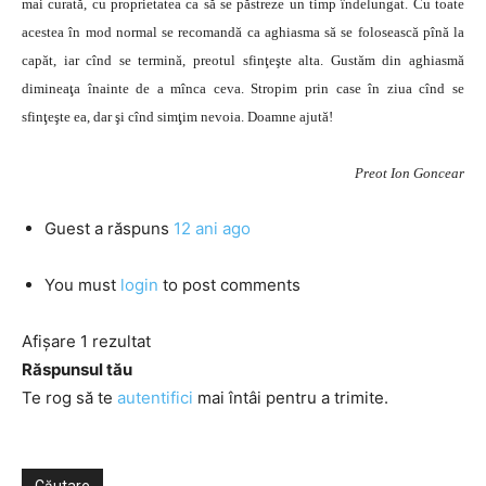
mai curată, cu proprietatea ca să se păstreze un timp îndelungat. Cu toate
acestea în mod normal se recomandă ca aghiasma să se folosească pînă la
capăt, iar cînd se termină, preotul sfinţeşte alta. Gustăm din aghiasmă
dimineaţa înainte de a mînca ceva. Stropim prin case în ziua cînd se
sfinţeşte ea, dar şi cînd simţim nevoia. Doamne ajută!
Preot Ion Goncear
Guest
a răspuns
12 ani ago
You must
login
to post comments
Afișare 1 rezultat
Răspunsul tău
Te rog să te
autentifici
mai întâi pentru a trimite.