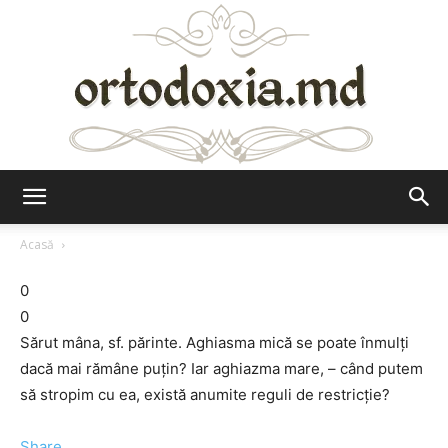
Ortodoxia.md
Acasă
0
0
Sărut mâna, sf. părinte. Aghiasma mică se poate înmulţi
dacă mai rămâne puţin? Iar aghiazma mare, – când putem
să stropim cu ea, există anumite reguli de restricţie?
Share