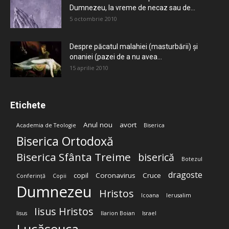
Dumnezeu, la vreme de necaz sau de...
5 octombrie 2010
Despre păcatul malahiei (masturbării) şi
onaniei (pazei de a nu avea...
15 aprilie 2010
Etichete
Anul nou
avort
Academia de Teologie
Biserica
Biserica Ortodoxă
Biserica Sfânta Treime
biserică
Botezul
dragoste
copil
Coronavirus
Cruce
Conferință
Copii
Dumnezeu
Hristos
Icoana
Ierusalim
Iisus Hristos
Iisus
Ilarion Boian
Israel