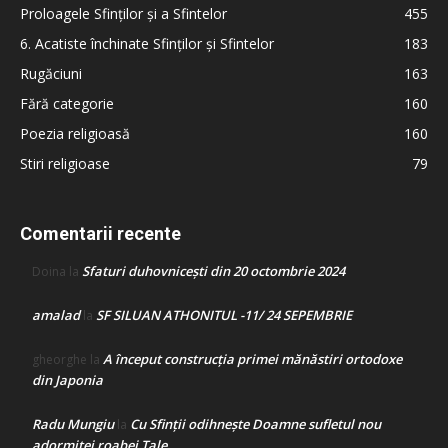
Proloagele Sfinților și a Sfintelor
455
6. Acatiste închinate Sfinților și Sfintelor
183
Rugăciuni
163
Fără categorie
160
Poezia religioasă
160
Stiri religioase
79
Comentarii recente
Sfaturi duhovnicești din 20 octombrie 2024
Doina
la
amalad
SF SILUAN ATHONITUL -11/ 24 SEPEMBRIE
la
A început construcţia primei mănăstiri ortodoxe
gheorghe
la
din Japonia
Radu Mungiu
Cu Sfinții odihnește Doamne sufletul nou
la
adormitei roabei Tale…