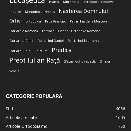
Lucășeuca
mamă
Mitropolia
Mitropolia Moldovei;
Nașterea Domnului
moarte
Mântuitorul Hristos
Orhei
ortodoxia
Papa Francisc
Patriarhia de la Moscova
Patriarhia Română
Patriarhul Bisericii Ortodoxe Române
Patriarhul Chiril
Patriarhul Daniel
Patriarhul Ecumenic
Predica
Patriarhul Kirill
pictura
Preot Iulian Rață
Sfaturi duhovnicești;
Sinaxa
Școală
CATEGORIE POPULARĂ
Stiri
4086
Articole preluate
1645
Articole Ortodoxia.md
750