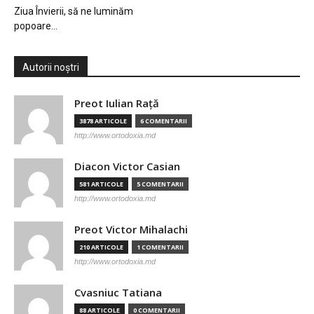
Ziua Învierii, să ne luminăm
popoare…
Autorii noștri
Preot Iulian Raţă
3878 ARTICOLE
6 COMENTARII
http://www.ortodoxia.md
Diacon Victor Casian
581 ARTICOLE
5 COMENTARII
http://www.ortodoxia.md
Preot Victor Mihalachi
210 ARTICOLE
1 COMENTARII
http://www.ortodoxia.md
Cvasniuc Tatiana
88 ARTICOLE
0 COMENTARII