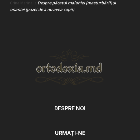
Despre păcatul malahiei (masturbării) şi
Crina Marina
la
onaniei (pazei de a nu avea copii)
DESPRE NOI
URMAȚI-NE