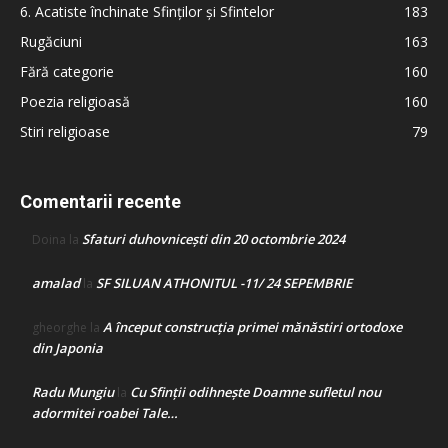
6. Acatiste închinate Sfinților și Sfintelor
183
Rugăciuni
163
Fără categorie
160
Poezia religioasă
160
Stiri religioase
79
Comentarii recente
Sfaturi duhovnicești din 20 octombrie 2024
Doina
la
amalad
SF SILUAN ATHONITUL -11/ 24 SEPEMBRIE
la
A început construcţia primei mănăstiri ortodoxe
gheorghe
la
din Japonia
Radu Mungiu
Cu Sfinții odihnește Doamne sufletul nou
la
adormitei roabei Tale…