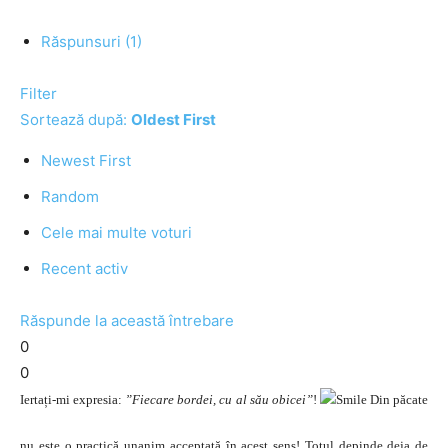
Răspunsuri (1)
Filter
Sortează după:
Oldest First
Newest First
Random
Cele mai multe voturi
Recent activ
Răspunde la această întrebare
0
0
Iertați-mi expresia:
”Fiecare bordei, cu al său obicei”
!
Din păcate
nu este o practică unanim acceptată în acest sens! Totul depinde deja de