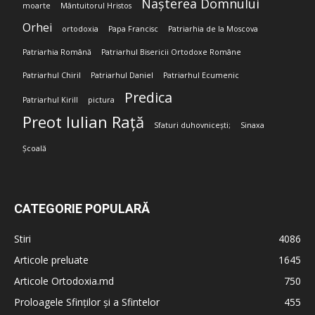
Nașterea Domnului
moarte
Mântuitorul Hristos
Orhei
ortodoxia
Papa Francisc
Patriarhia de la Moscova
Patriarhia Română
Patriarhul Bisericii Ortodoxe Române
Patriarhul Chiril
Patriarhul Daniel
Patriarhul Ecumenic
Predica
Patriarhul Kirill
pictura
Preot Iulian Rață
Sfaturi duhovnicești;
Sinaxa
Școală
CATEGORIE POPULARĂ
Stiri
4086
Articole preluate
1645
Articole Ortodoxia.md
750
Proloagele Sfinților și a Sfintelor
455