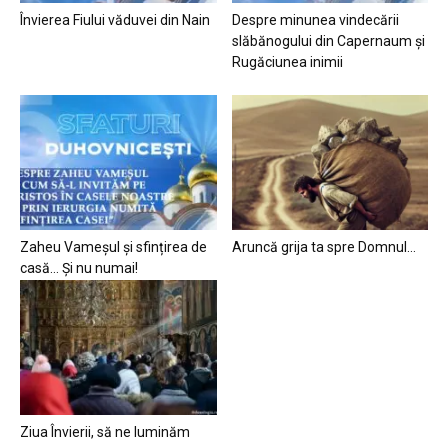
Învierea Fiului văduvei din Nain
Despre minunea vindecării
slăbănogului din Capernaum și
Rugăciunea inimii
Zaheu Vameșul și sfințirea de
Aruncă grija ta spre Domnul…
casă… Și nu numai!
Ziua Învierii, să ne luminăm