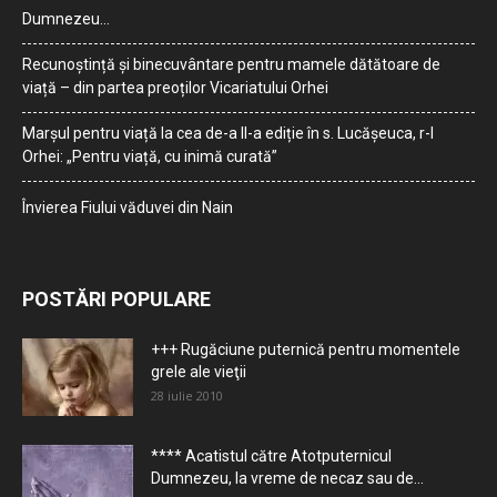
Dumnezeu…
Recunoștință și binecuvântare pentru mamele dătătoare de
viață – din partea preoților Vicariatului Orhei
Marșul pentru viață la cea de-a II-a ediție în s. Lucășeuca, r-l
Orhei: „Pentru viață, cu inimă curată”
Învierea Fiului văduvei din Nain
POSTĂRI POPULARE
+++ Rugăciune puternică pentru momentele
grele ale vieţii
28 iulie 2010
**** Acatistul către Atotputernicul
Dumnezeu, la vreme de necaz sau de...