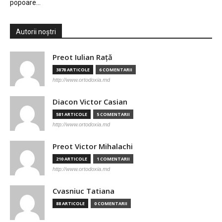
popoare…
Autorii noștri
Preot Iulian Raţă
3878 ARTICOLE
6 COMENTARII
http://www.ortodoxia.md
Diacon Victor Casian
581 ARTICOLE
5 COMENTARII
http://www.ortodoxia.md
Preot Victor Mihalachi
210 ARTICOLE
1 COMENTARII
http://www.ortodoxia.md
Cvasniuc Tatiana
88 ARTICOLE
0 COMENTARII