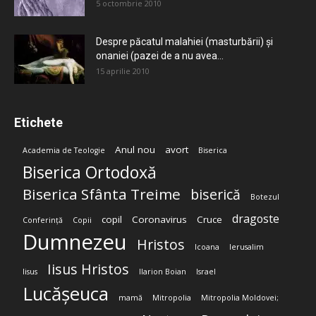
5 octombrie 2010
Despre păcatul malahiei (masturbării) şi
onaniei (pazei de a nu avea...
15 aprilie 2010
Etichete
Anul nou
avort
Academia de Teologie
Biserica
Biserica Ortodoxă
Biserica Sfânta Treime
biserică
Botezul
dragoste
copil
Coronavirus
Cruce
Conferință
Copii
Dumnezeu
Hristos
Icoana
Ierusalim
Iisus Hristos
Iisus
Ilarion Boian
Israel
Lucășeuca
mamă
Mitropolia
Mitropolia Moldovei;