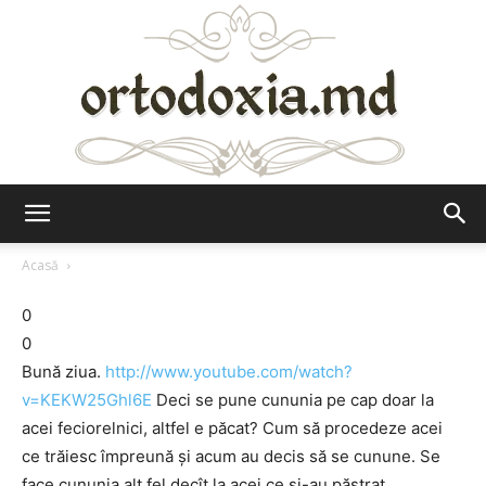
Ortodoxia.md
Acasă
0
0
Bună ziua.
http://www.youtube.com/watch?
v=KEKW25Ghl6E
Deci se pune cununia pe cap doar la
acei feciorelnici, altfel e păcat? Cum să procedeze acei
ce trăiesc împreună şi acum au decis să se cunune. Se
face cununia alt fel decît la acei ce şi-au păstrat