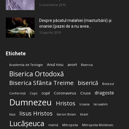
5 octombrie 2010
Despre păcatul malahiei (masturbării) şi
onaniei (pazei de a nu avea...
15 aprilie 2010
Etichete
Anul nou
avort
Academia de Teologie
Biserica
Biserica Ortodoxă
Biserica Sfânta Treime
biserică
Botezul
dragoste
copil
Coronavirus
Cruce
Conferință
Copii
Dumnezeu
Hristos
Icoana
Ierusalim
Iisus Hristos
Iisus
Ilarion Boian
Israel
Lucășeuca
mamă
Mitropolia
Mitropolia Moldovei;