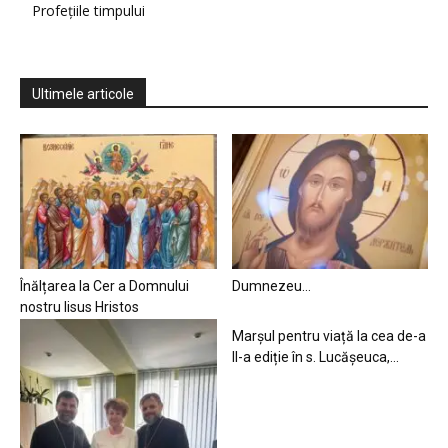
Profețiile timpului
Ultimele articole
Înălțarea la Cer a Domnului
Dumnezeu…
nostru Iisus Hristos
Marșul pentru viață la cea de-a
II-a ediție în s. Lucășeuca,...