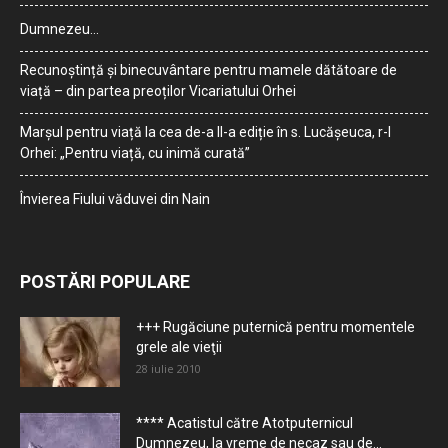
Dumnezeu…
Recunoștință și binecuvântare pentru mamele dătătoare de
viață – din partea preoților Vicariatului Orhei
Marșul pentru viață la cea de-a II-a ediție în s. Lucășeuca, r-l
Orhei: „Pentru viață, cu inimă curată”
Învierea Fiului văduvei din Nain
POSTĂRI POPULARE
+++ Rugăciune puternică pentru momentele
grele ale vieţii
28 iulie 2010
**** Acatistul către Atotputernicul
Dumnezeu, la vreme de necaz sau de...