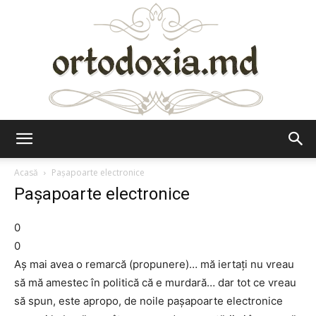
Ortodoxia.md
Acasă
Paşapoarte electronice
Paşapoarte electronice
0
0
Aş mai avea o remarcă (propunere)… mă iertaţi nu vreau
să mă amestec în politică că e murdară… dar tot ce vreau
să spun, este apropo, de noile paşapoarte electronice