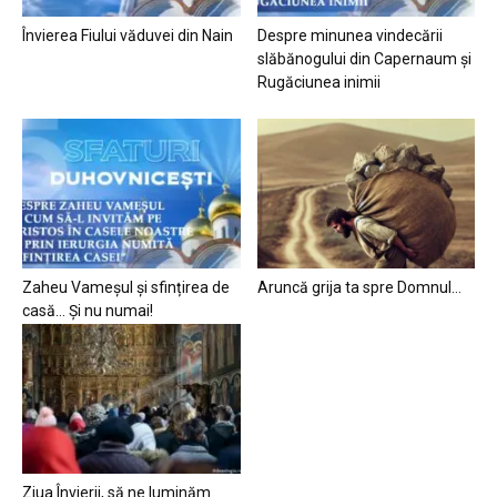
Învierea Fiului văduvei din Nain
Despre minunea vindecării
slăbănogului din Capernaum și
Rugăciunea inimii
Zaheu Vameșul și sfințirea de
Aruncă grija ta spre Domnul…
casă… Și nu numai!
Ziua Învierii, să ne luminăm