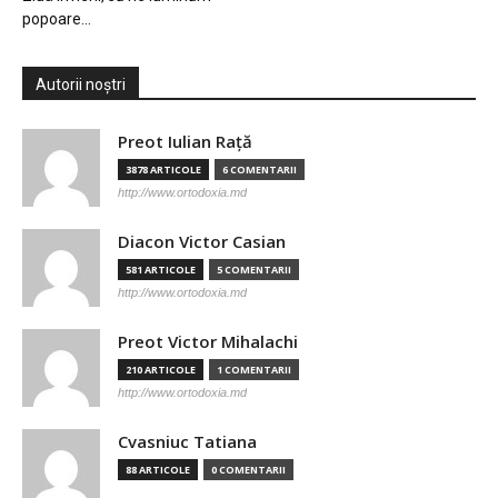
popoare…
Autorii noștri
Preot Iulian Raţă
3878 ARTICOLE
6 COMENTARII
http://www.ortodoxia.md
Diacon Victor Casian
581 ARTICOLE
5 COMENTARII
http://www.ortodoxia.md
Preot Victor Mihalachi
210 ARTICOLE
1 COMENTARII
http://www.ortodoxia.md
Cvasniuc Tatiana
88 ARTICOLE
0 COMENTARII