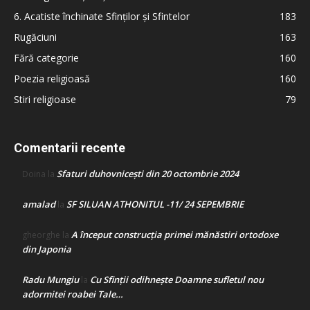
6. Acatiste închinate Sfinților și Sfintelor
183
Rugăciuni
163
Fără categorie
160
Poezia religioasă
160
Stiri religioase
79
Comentarii recente
Sfaturi duhovnicești din 20 octombrie 2024
Doina
la
amalad
SF SILUAN ATHONITUL -11/ 24 SEPEMBRIE
la
A început construcţia primei mănăstiri ortodoxe
gheorghe
la
din Japonia
Radu Mungiu
Cu Sfinții odihnește Doamne sufletul nou
la
adormitei roabei Tale…