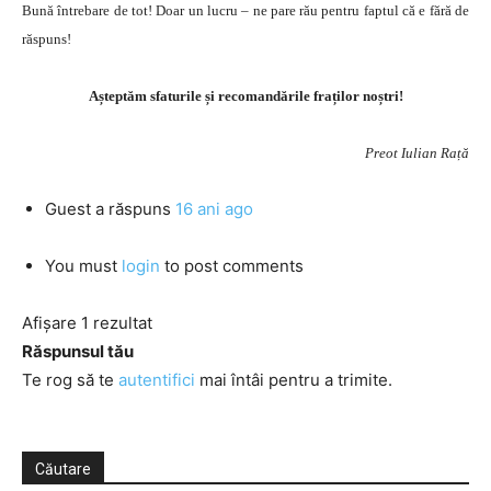
Bună întrebare de tot! Doar un lucru – ne pare rău pentru faptul că e fără de
răspuns!
Așteptăm sfaturile și recomandările fraților noștri!
Preot Iulian Rață
Guest
a răspuns
16 ani ago
You must
login
to post comments
Afișare 1 rezultat
Răspunsul tău
Te rog să te
autentifici
mai întâi pentru a trimite.
Căutare