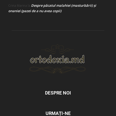
Despre păcatul malahiei (masturbării) şi
Crina Marina
la
onaniei (pazei de a nu avea copii)
DESPRE NOI
URMAȚI-NE