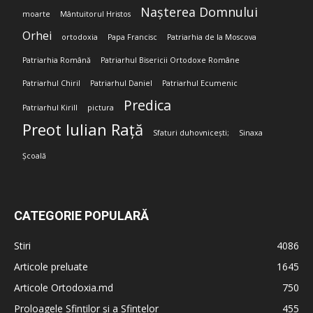
Nașterea Domnului
moarte
Mântuitorul Hristos
Orhei
ortodoxia
Papa Francisc
Patriarhia de la Moscova
Patriarhia Română
Patriarhul Bisericii Ortodoxe Române
Patriarhul Chiril
Patriarhul Daniel
Patriarhul Ecumenic
Predica
Patriarhul Kirill
pictura
Preot Iulian Rață
Sfaturi duhovnicești;
Sinaxa
Școală
CATEGORIE POPULARĂ
Stiri
4086
Articole preluate
1645
Articole Ortodoxia.md
750
Proloagele Sfinților și a Sfintelor
455