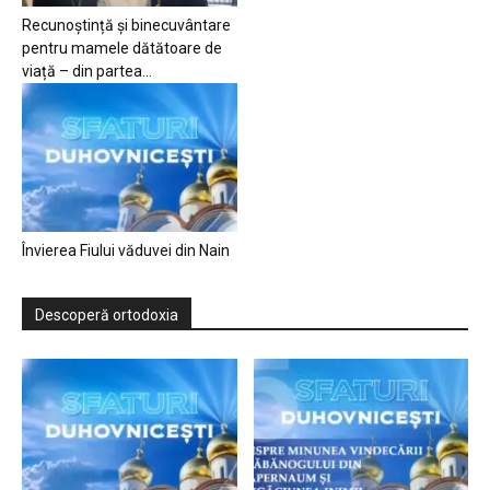
Recunoștință și binecuvântare
pentru mamele dătătoare de
viață – din partea...
Învierea Fiului văduvei din Nain
Descoperă ortodoxia