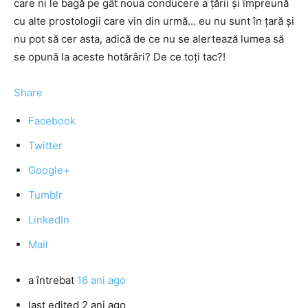
care ni le bagă pe gât noua conducere a ţării şi împreună
cu alte prostologii care vin din urmă… eu nu sunt în ţară şi
nu pot să cer asta, adică de ce nu se alertează lumea să
se opună la aceste hotărâri? De ce toţi tac?!
Share
Facebook
Twitter
Google+
Tumblr
LinkedIn
Mail
a întrebat
16 ani ago
last edited 2 ani ago