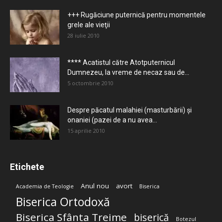
+++ Rugăciune puternică pentru momentele
grele ale vieţii
28 iulie 2010
**** Acatistul către Atotputernicul
Dumnezeu, la vreme de necaz sau de...
5 octombrie 2010
Despre păcatul malahiei (masturbării) şi
onaniei (pazei de a nu avea...
15 aprilie 2010
Etichete
Anul nou
avort
Academia de Teologie
Biserica
Biserica Ortodoxă
Biserica Sfânta Treime
biserică
Botezul