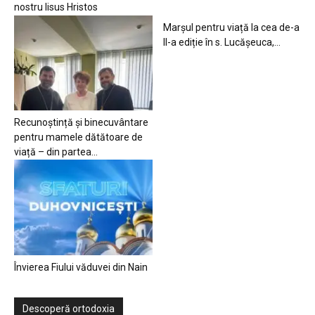
nostru Iisus Hristos
Marșul pentru viață la cea de-a
II-a ediție în s. Lucășeuca,...
Recunoștință și binecuvântare
pentru mamele dătătoare de
viață – din partea...
Învierea Fiului văduvei din Nain
Descoperă ortodoxia