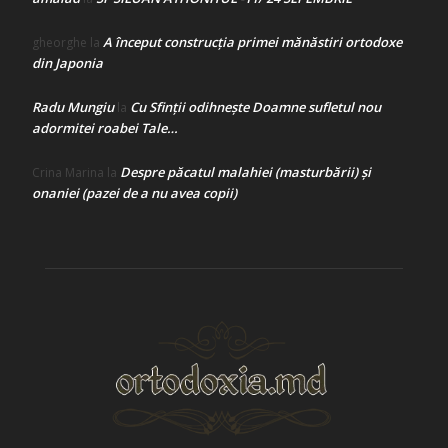
A început construcţia primei mănăstiri ortodoxe
gheorghe
la
din Japonia
Radu Mungiu
Cu Sfinții odihnește Doamne sufletul nou
la
adormitei roabei Tale…
Despre păcatul malahiei (masturbării) şi
Crina Marina
la
onaniei (pazei de a nu avea copii)