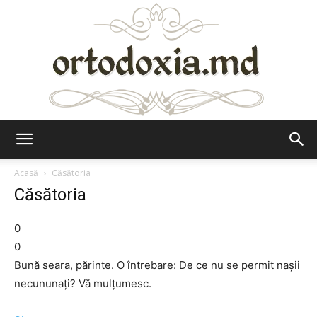
Ortodoxia.md
Acasă
Căsătoria
Căsătoria
0
0
Bună seara, părinte. O întrebare: De ce nu se permit nașii
necununați? Vă mulțumesc.