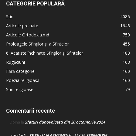
CATEGORIE POPULARĂ
Stiri
4086
Articole preluate
1645
Articole Ortodoxia.md
750
Proloagele Sfinților și a Sfintelor
455
6. Acatiste închinate Sfinților și Sfintelor
183
Rugăciuni
163
Fără categorie
160
Poezia religioasă
160
Stiri religioase
79
Comentarii recente
Sfaturi duhovnicești din 20 octombrie 2024
Doina
la
amalad
SF SILUAN ATHONITUL -11/ 24 SEPEMBRIE
la