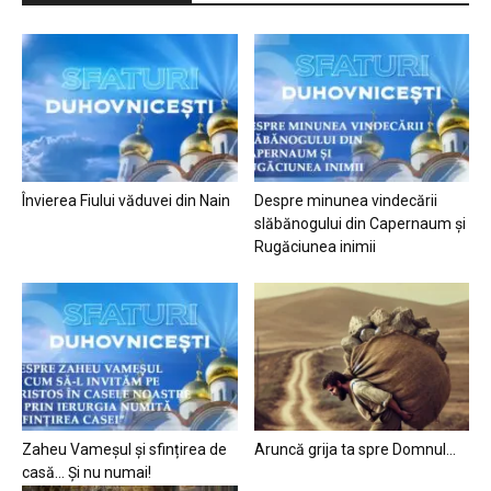
Învierea Fiului văduvei din Nain
Despre minunea vindecării
slăbănogului din Capernaum și
Rugăciunea inimii
Zaheu Vameșul și sfințirea de
Aruncă grija ta spre Domnul…
casă… Și nu numai!