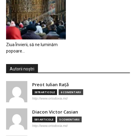
Ziua Învierii, să ne luminăm
popoare…
Autorii noștri
Preot Iulian Raţă
3878 ARTICOLE
6 COMENTARII
http://www.ortodoxia.md
Diacon Victor Casian
581 ARTICOLE
5 COMENTARII
http://www.ortodoxia.md