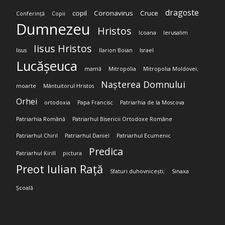
dragoste
copil
Coronavirus
Cruce
Conferință
Copii
Dumnezeu
Hristos
Icoana
Ierusalim
Iisus Hristos
Iisus
Ilarion Boian
Israel
Lucășeuca
mamă
Mitropolia
Mitropolia Moldovei;
Nașterea Domnului
moarte
Mântuitorul Hristos
Orhei
ortodoxia
Papa Francisc
Patriarhia de la Moscova
Patriarhia Română
Patriarhul Bisericii Ortodoxe Române
Patriarhul Chiril
Patriarhul Daniel
Patriarhul Ecumenic
Predica
Patriarhul Kirill
pictura
Preot Iulian Rață
Sfaturi duhovnicești;
Sinaxa
Școală