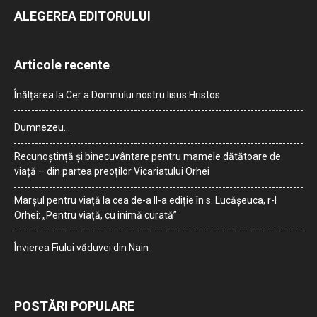
ALEGEREA EDITORULUI
Articole recente
Înălțarea la Cer a Domnului nostru Iisus Hristos
Dumnezeu…
Recunoștință și binecuvântare pentru mamele dătătoare de
viață – din partea preoților Vicariatului Orhei
Marșul pentru viață la cea de-a II-a ediție în s. Lucășeuca, r-l
Orhei: „Pentru viață, cu inimă curată”
Învierea Fiului văduvei din Nain
POSTĂRI POPULARE