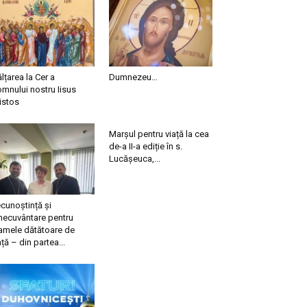
ălțarea la Cer a
Dumnezeu…
mnului nostru Iisus
istos
Marșul pentru viață la cea
de-a II-a ediție în s.
Lucășeuca,...
cunoștință și
necuvântare pentru
mele dătătoare de
ață – din partea...