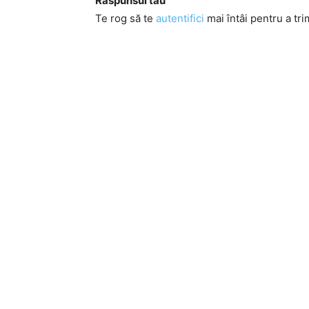
Răspunsul tău
Te rog să te
autentifici
mai întâi pentru a tri