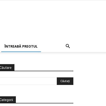
ÎNTREABĂ PREOTUL
Căutare
Categorii