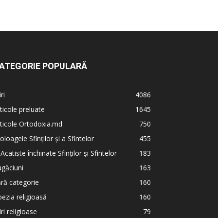
ATEGORIE POPULARĂ
iri
4086
ticole preluate
1645
ticole Ortodoxia.md
750
oloagele Sfinților și a Sfintelor
455
 Acatiste închinate Sfinților și Sfintelor
183
găciuni
163
ră categorie
160
ezia religioasă
160
iri religioase
79