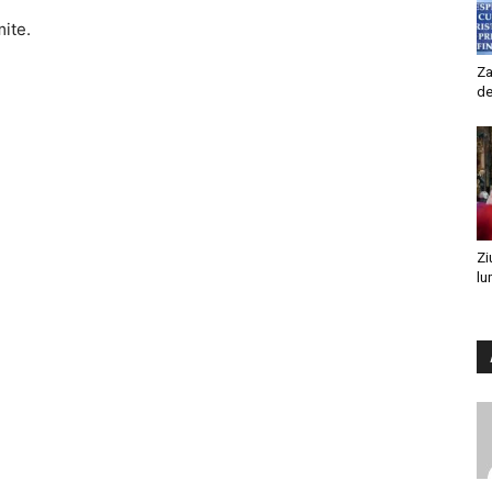
mite.
Za
de
Zi
lu