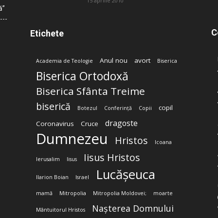
15 aprilie 2010
ă”
C
Etichete
Anul nou
avort
Academia de Teologie
Biserica
Biserica Ortodoxă
Biserica Sfânta Treime
biserică
copil
Botezul
Conferință
Copii
dragoste
Coronavirus
Cruce
Dumnezeu
Hristos
Icoana
Iisus Hristos
Ierusalim
Iisus
Lucășeuca
Ilarion Boian
Israel
mamă
Mitropolia
Mitropolia Moldovei;
moarte
Nașterea Domnului
Mântuitorul Hristos