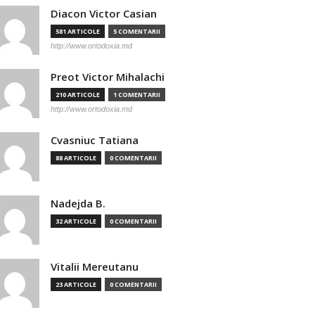
Diacon Victor Casian
581 ARTICOLE
5 COMENTARII
http://www.ortodoxia.md
Preot Victor Mihalachi
210 ARTICOLE
1 COMENTARII
http://www.ortodoxia.md
Cvasniuc Tatiana
88 ARTICOLE
0 COMENTARII
Nadejda B.
32 ARTICOLE
0 COMENTARII
Vitalii Mereutanu
23 ARTICOLE
0 COMENTARII