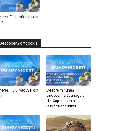
vierea Fiului văduvei din
in
Descoperă ortodoxia
vierea Fiului văduvei din
Despre minunea
in
vindecării slăbănogului
din Capernaum și
Rugăciunea inimii