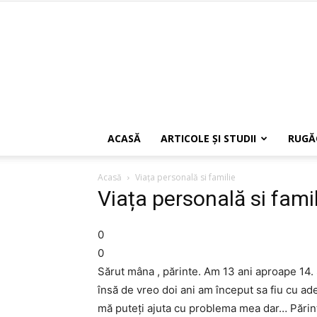
ACASĂ
ARTICOLE ŞI STUDII
RUGĂ
Acasă
Viața personală si familie
Viața personală si fami
0
0
Sărut mâna , părinte. Am 13 ani aproape 14.
însă de vreo doi ani am început sa fiu cu ad
mă puteți ajuta cu problema mea dar… Părinți