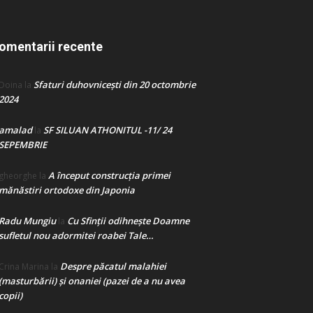
omentarii recente
Sfaturi duhovnicești din 20 octombrie
Doina
la
2024
amalad
SF SILUAN ATHONITUL -11/ 24
la
SEPEMBRIE
A început construcţia primei
gheorghe
la
mănăstiri ortodoxe din Japonia
Radu Mungiu
Cu Sfinții odihnește Doamne
la
sufletul nou adormitei roabei Tale…
Despre păcatul malahiei
Crina Marina
la
(masturbării) şi onaniei (pazei de a nu avea
copii)