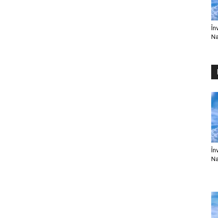
În
Na
În
Na