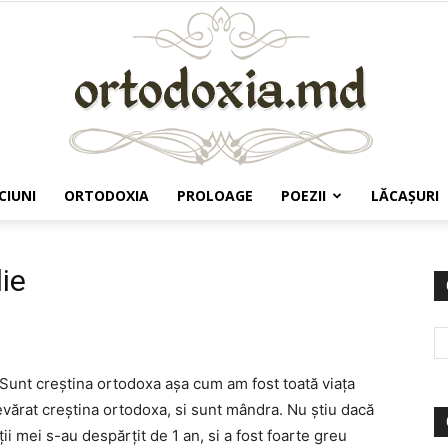
CIUNI
ORTODOXIA
PROLOAGE
POEZII
LĂCAŞURI
Ortodoxia.md
lie
 Sunt creștina ortodoxa așa cum am fost toată viața
evărat creștina ortodoxa, si sunt mândra. Nu știu dacă
i mei s-au despărțit de 1 an, si a fost foarte greu