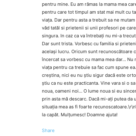
pentru mine. Eu am rămas la mama mea care 
pentru care tot timpul am stat mai mult cu ta
viața. Dar pentru asta a trebuit sa ne muta
văd tatăl si prietenii si unii profesori pe ca
singura. In caz ca va întrebați nu mi-a trecu
Dar sunt trista. Vorbesc cu familia si priete
același lucru. Oricum sunt recunoscătoare ca
încercat sa vorbesc cu mama mea dar… Nu m
viața pentru ca trebuie sa fac cum spune ea.
creștina, nici eu nu știu sigur dacă este ort
știu ca nu este practicanta. Vine vara si o sa
noua, oameni noi… O lume noua si eu sincer 
prin asta mă descarc. Dacă mi-ați putea da 
situația mea as fi foarte recunoscatoare.\r\
la capăt. Mulțumesc! Doamne ajuta!
Share