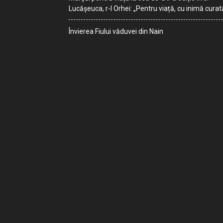
Lucășeuca, r-l Orhei: „Pentru viață, cu inimă curat
Învierea Fiului văduvei din Nain