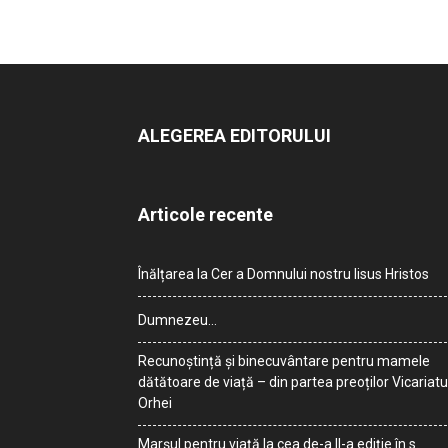
ALEGEREA EDITORULUI
Articole recente
Înălțarea la Cer a Domnului nostru Iisus Hristos
Dumnezeu…
Recunoștință și binecuvântare pentru mamele
dătătoare de viață – din partea preoților Vicariatu
Orhei
Marșul pentru viață la cea de-a II-a ediție în s.