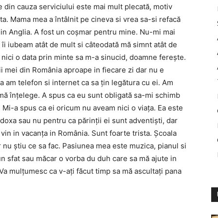
din cauza serviciului este mai mult plecată, motiv
ta. Mama mea a întâlnit pe cineva si vrea sa-si refacă
m in Anglia. A fost un coșmar pentru mine. Nu-mi mai
re îi iubeam atât de mult si câteodată mă simnt atât de
t nici o data prin minte sa m-a sinucid, doamne ferește.
nii mei din România aproape in fiecare zi dar nu e
 am telefon si internet ca sa țin legătura cu ei. Am
ă înțelege. A spus ca eu sunt obligată sa-mi schimb
 Mi-a spus ca ei oricum nu aveam nici o viața. Ea este
odoxa sau nu pentru ca părinții ei sunt adventiști, dar
 vin in vacanța in România. Sunt foarte trista. Școala
nu știu ce sa fac. Pasiunea mea este muzica, pianul si
un sfat sau măcar o vorba du duh care sa mă ajute in
nVa mulțumesc ca v-ați făcut timp sa mă ascultați pana