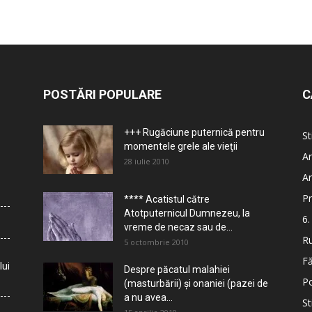
POSTĂRI POPULARE
C
+++ Rugăciune puternică pentru
St
momentele grele ale vieţii
Ar
28 iulie 2010
Ar
Pr
**** Acatistul către
Atotputernicul Dumnezeu, la
6.
vreme de necaz sau de...
Ru
5 octombrie 2010
Fă
lui
Despre păcatul malahiei
Po
(masturbării) şi onaniei (pazei de
a nu avea...
St