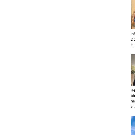
În
Do
Hr
Re
bi
ma
vi