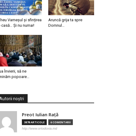
heu Vameșul și sfințirea
Aruncă grija ta spre
 casă… Și nu numai!
Domnul…
ua Învierii, să ne
minăm popoare…
Autorii noștri
Preot Iulian Raţă
3878 ARTICOLE
6 COMENTARII
http://www.ortodoxia.md