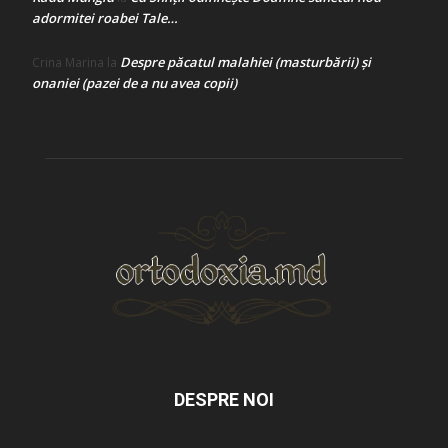
adormitei roabei Tale…
Despre păcatul malahiei (masturbării) şi
Crina Marina
la
onaniei (pazei de a nu avea copii)
DESPRE NOI