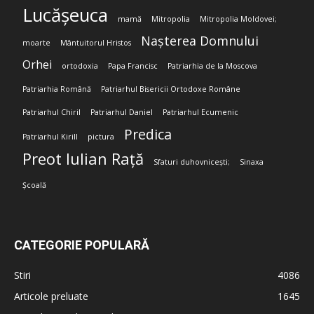
Lucășeuca
mamă
Mitropolia
Mitropolia Moldovei;
Nașterea Domnului
moarte
Mântuitorul Hristos
Orhei
ortodoxia
Papa Francisc
Patriarhia de la Moscova
Patriarhia Română
Patriarhul Bisericii Ortodoxe Române
Patriarhul Chiril
Patriarhul Daniel
Patriarhul Ecumenic
Predica
Patriarhul Kirill
pictura
Preot Iulian Rață
Sfaturi duhovnicești;
Sinaxa
Școală
CATEGORIE POPULARĂ
Stiri
4086
Articole preluate
1645