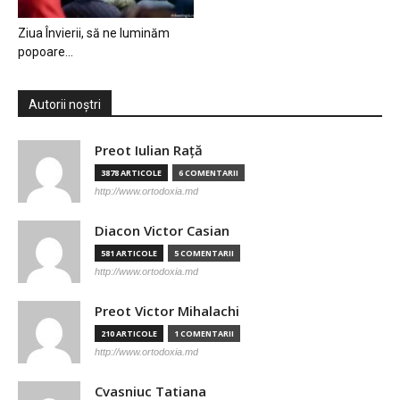
Ziua Învierii, să ne luminăm
popoare…
Autorii noștri
Preot Iulian Raţă
3878 ARTICOLE
6 COMENTARII
http://www.ortodoxia.md
Diacon Victor Casian
581 ARTICOLE
5 COMENTARII
http://www.ortodoxia.md
Preot Victor Mihalachi
210 ARTICOLE
1 COMENTARII
http://www.ortodoxia.md
Cvasniuc Tatiana