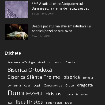
**** Acatistul către Atotputernicul
Dumnezeu, la vreme de necaz sau de...
5 octombrie 2010
Despre păcatul malahiei (masturbării) şi
onaniei (pazei de a nu avea...
15 aprilie 2010
Etichete
Anul nou
avort
Academia de Teologie
Biserica
Biserica Ortodoxă
Biserica Sfânta Treime
biserică
Botezul
dragoste
copil
Coronavirus
Cruce
Conferință
Copii
Dumnezeu
Hristos
Icoana
Ierusalim
Iisus Hristos
Iisus
Ilarion Boian
Israel