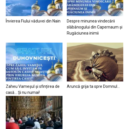
Învierea Fiului văduvei din Nain
Despre minunea vindecării
slăbănogului din Capernaum și
Rugăciunea inimii
Zaheu Vameșul și sfințirea de
Aruncă grija ta spre Domnul…
casă… Și nu numai!