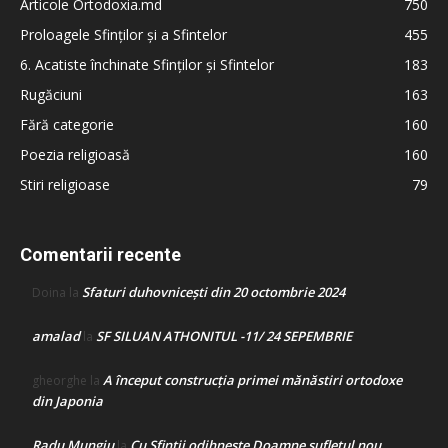
Articole Ortodoxia.md
750
Proloagele Sfinților și a Sfintelor
455
6. Acatiste închinate Sfinților și Sfintelor
183
Rugăciuni
163
Fără categorie
160
Poezia religioasă
160
Stiri religioase
79
Comentarii recente
Sfaturi duhovnicești din 20 octombrie 2024
Doina
la
amalad
SF SILUAN ATHONITUL -11/ 24 SEPEMBRIE
la
A început construcţia primei mănăstiri ortodoxe
gheorghe
la
din Japonia
Radu Mungiu
Cu Sfinții odihnește Doamne sufletul nou
la