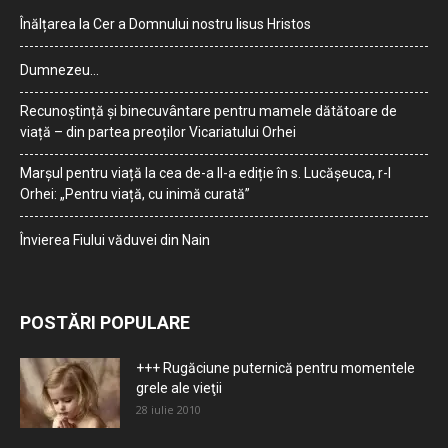
Înălțarea la Cer a Domnului nostru Iisus Hristos
Dumnezeu…
Recunoștință și binecuvântare pentru mamele dătătoare de
viață – din partea preoților Vicariatului Orhei
Marșul pentru viață la cea de-a II-a ediție în s. Lucășeuca, r-l
Orhei: „Pentru viață, cu inimă curată”
Învierea Fiului văduvei din Nain
POSTĂRI POPULARE
+++ Rugăciune puternică pentru momentele
grele ale vieţii
28 iulie 2010