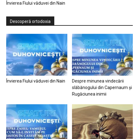
Învierea Fiului văduvei din Nain
Descoperă ortodoxia
Învierea Fiului văduvei din Nain
Despre minunea vindecării
slăbănogului din Capernaum și
Rugăciunea inimii