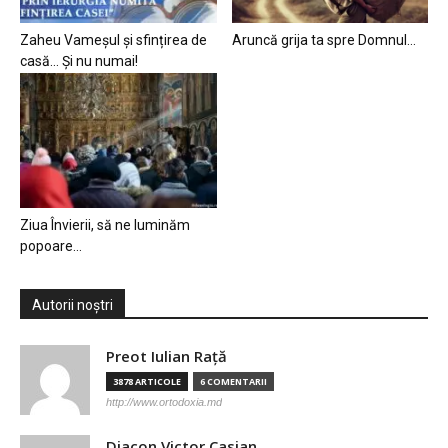
Zaheu Vameșul și sfințirea de
Aruncă grija ta spre Domnul…
casă… Și nu numai!
Ziua Învierii, să ne luminăm
popoare…
Autorii noștri
Preot Iulian Raţă
3878 ARTICOLE
6 COMENTARII
http://www.ortodoxia.md
Diacon Victor Casian