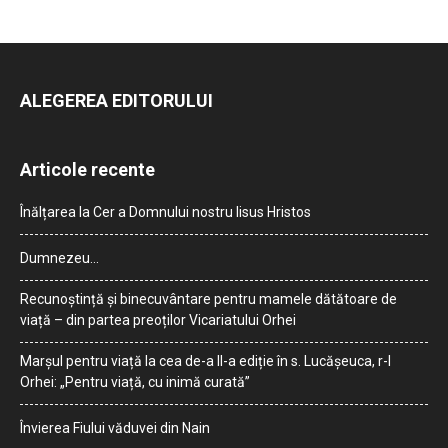
ALEGEREA EDITORULUI
Articole recente
Înălțarea la Cer a Domnului nostru Iisus Hristos
Dumnezeu…
Recunoștință și binecuvântare pentru mamele dătătoare de
viață – din partea preoților Vicariatului Orhei
Marșul pentru viață la cea de-a II-a ediție în s. Lucășeuca, r-l
Orhei: „Pentru viață, cu inimă curată”
Învierea Fiului văduvei din Nain