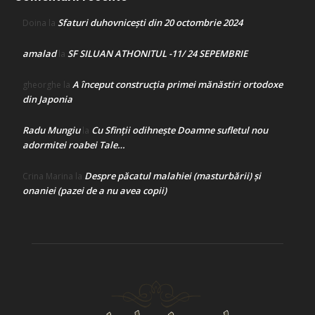
Sfaturi duhovnicești din 20 octombrie 2024
Doina
la
amalad
SF SILUAN ATHONITUL -11/ 24 SEPEMBRIE
la
A început construcţia primei mănăstiri ortodoxe
gheorghe
la
din Japonia
Radu Mungiu
Cu Sfinții odihnește Doamne sufletul nou
la
adormitei roabei Tale…
Despre păcatul malahiei (masturbării) şi
Crina Marina
la
onaniei (pazei de a nu avea copii)