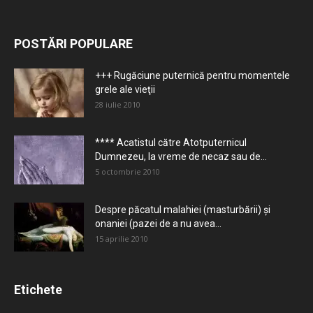
POSTĂRI POPULARE
+++ Rugăciune puternică pentru momentele
grele ale vieţii
28 iulie 2010
**** Acatistul către Atotputernicul
Dumnezeu, la vreme de necaz sau de...
5 octombrie 2010
Despre păcatul malahiei (masturbării) şi
onaniei (pazei de a nu avea...
15 aprilie 2010
Etichete