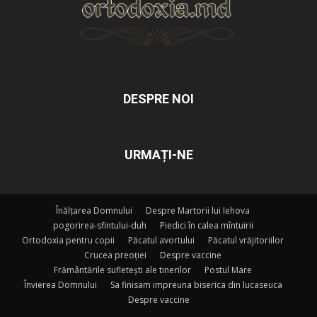
DESPRE NOI
URMAȚI-NE
Înălțarea Domnului
Despre Martorii lui Iehova
pogorirea-sfintului-duh
Piedici în calea mîntuirii
Ortodoxia pentru copii
Păcatul avortului
Păcatul vrăjitoriilor
Crucea preoției
Despre vaccine
Frământările sufletești ale tinerilor
Postul Mare
Învierea Domnului
Sa finisam impreuna biserica din lucaseuca
Despre vaccine