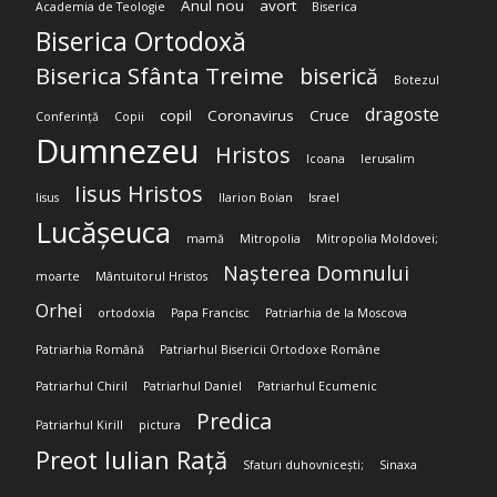
Anul nou
avort
Academia de Teologie
Biserica
Biserica Ortodoxă
Biserica Sfânta Treime
biserică
Botezul
dragoste
copil
Coronavirus
Cruce
Conferință
Copii
Dumnezeu
Hristos
Icoana
Ierusalim
Iisus Hristos
Iisus
Ilarion Boian
Israel
Lucășeuca
mamă
Mitropolia
Mitropolia Moldovei;
Nașterea Domnului
moarte
Mântuitorul Hristos
Orhei
ortodoxia
Papa Francisc
Patriarhia de la Moscova
Patriarhia Română
Patriarhul Bisericii Ortodoxe Române
Patriarhul Chiril
Patriarhul Daniel
Patriarhul Ecumenic
Predica
Patriarhul Kirill
pictura
Preot Iulian Rață
Sfaturi duhovnicești;
Sinaxa