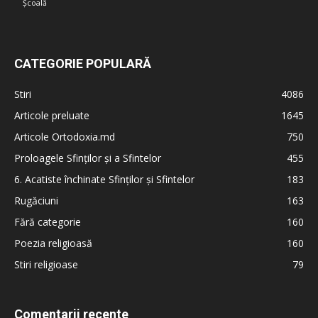
Școală
CATEGORIE POPULARĂ
Stiri
4086
Articole preluate
1645
Articole Ortodoxia.md
750
Proloagele Sfinților și a Sfintelor
455
6. Acatiste închinate Sfinților și Sfintelor
183
Rugăciuni
163
Fără categorie
160
Poezia religioasă
160
Stiri religioase
79
Comentarii recente