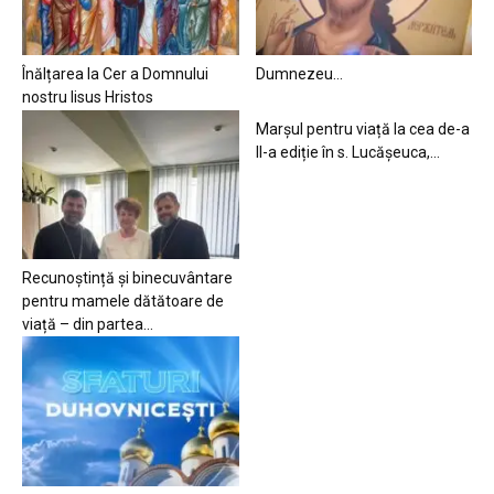
Înălțarea la Cer a Domnului
Dumnezeu…
nostru Iisus Hristos
Marșul pentru viață la cea de-a
II-a ediție în s. Lucășeuca,...
Recunoștință și binecuvântare
pentru mamele dătătoare de
viață – din partea...