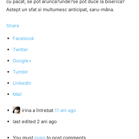
cu pacat, se pot arunca?unde?se pot duce la biserica?
Astept un sfat si multumesc anticipat, saru-mâna.
Share
Facebook
Twitter
Google+
Tumblr
LinkedIn
Mail
irina
a întrebat
11 ani ago
last edited 2 ani ago
You must
login
to post comments