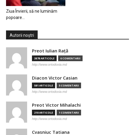
Ziua Învierii, să ne luminăm
popoare…
Autorii noștri
Preot Iulian Raţă
3878 ARTICOLE
6 COMENTARII
http://www.ortodoxia.md
Diacon Victor Casian
581 ARTICOLE
5 COMENTARII
http://www.ortodoxia.md
Preot Victor Mihalachi
210 ARTICOLE
1 COMENTARII
http://www.ortodoxia.md
Cvasniuc Tatiana