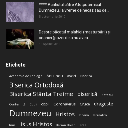
**** Acatistul către Atotputernicul
Dumnezeu, la vreme de necaz sau de...
5 octombrie 2010
Despre păcatul malahiei (masturbării) şi
onaniei (pazei de a nu avea...
15 aprilie 2010
Etichete
Anul nou
avort
Academia de Teologie
Biserica
Biserica Ortodoxă
Biserica Sfânta Treime
biserică
Botezul
dragoste
copil
Coronavirus
Cruce
Conferință
Copii
Dumnezeu
Hristos
Icoana
Ierusalim
Iisus Hristos
Iisus
Ilarion Boian
Israel