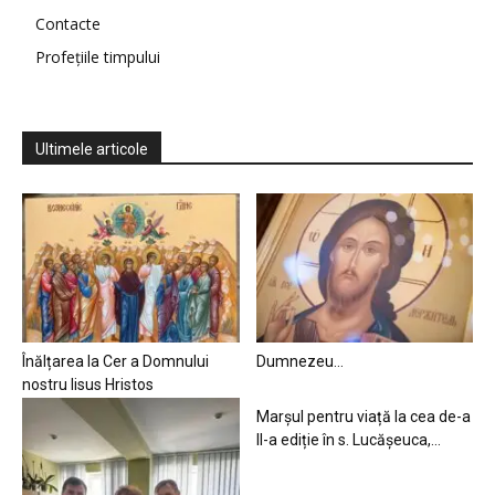
Contacte
Profețiile timpului
Ultimele articole
Înălțarea la Cer a Domnului
Dumnezeu…
nostru Iisus Hristos
Marșul pentru viață la cea de-a
II-a ediție în s. Lucășeuca,...