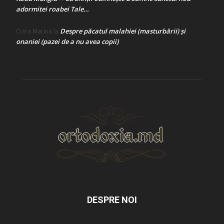
adormitei roabei Tale…
Despre păcatul malahiei (masturbării) şi
Crina Marina
la
onaniei (pazei de a nu avea copii)
DESPRE NOI