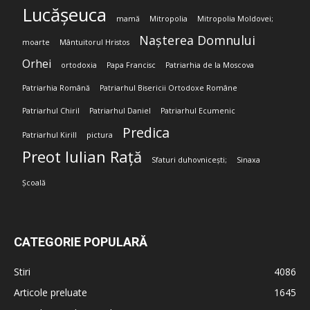
Lucășeuca
mamă
Mitropolia
Mitropolia Moldovei;
Nașterea Domnului
moarte
Mântuitorul Hristos
Orhei
ortodoxia
Papa Francisc
Patriarhia de la Moscova
Patriarhia Română
Patriarhul Bisericii Ortodoxe Române
Patriarhul Chiril
Patriarhul Daniel
Patriarhul Ecumenic
Predica
Patriarhul Kirill
pictura
Preot Iulian Rață
Sfaturi duhovnicești;
Sinaxa
Școală
CATEGORIE POPULARĂ
Stiri
4086
Articole preluate
1645