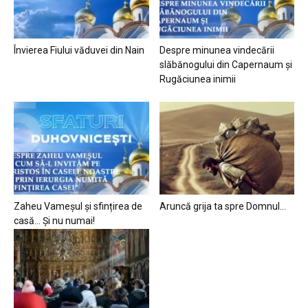
Învierea Fiului văduvei din Nain
Despre minunea vindecării
slăbănogului din Capernaum și
Rugăciunea inimii
Zaheu Vameșul și sfințirea de
Aruncă grija ta spre Domnul…
casă… Și nu numai!