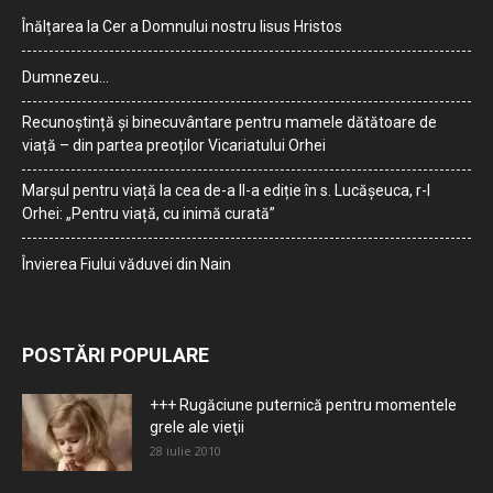
Înălțarea la Cer a Domnului nostru Iisus Hristos
Dumnezeu…
Recunoștință și binecuvântare pentru mamele dătătoare de
viață – din partea preoților Vicariatului Orhei
Marșul pentru viață la cea de-a II-a ediție în s. Lucășeuca, r-l
Orhei: „Pentru viață, cu inimă curată”
Învierea Fiului văduvei din Nain
POSTĂRI POPULARE
+++ Rugăciune puternică pentru momentele
grele ale vieţii
28 iulie 2010