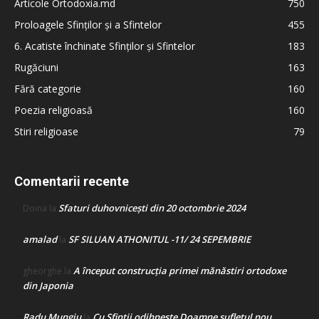
Articole Ortodoxia.md
750
Proloagele Sfinților și a Sfintelor
455
6. Acatiste închinate Sfinților și Sfintelor
183
Rugăciuni
163
Fără categorie
160
Poezia religioasă
160
Stiri religioase
79
Comentarii recente
Sfaturi duhovnicești din 20 octombrie 2024
Doina
la
amalad
SF SILUAN ATHONITUL -11/ 24 SEPEMBRIE
la
A început construcţia primei mănăstiri ortodoxe
gheorghe
la
din Japonia
Radu Mungiu
Cu Sfinții odihnește Doamne sufletul nou
la