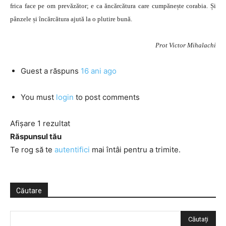
frica face pe om prevăzător; e ca ăncărcătura care cumpănește corabia. Și
pânzele și încărcătura ajută la o plutire bună.
Prot Victor Mihalachi
Guest
a răspuns
16 ani ago
You must
login
to post comments
Afișare 1 rezultat
Răspunsul tău
Te rog să te
autentifici
mai întâi pentru a trimite.
Căutare