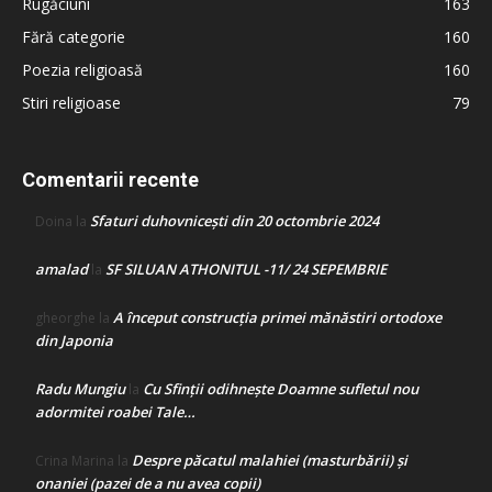
Rugăciuni
163
Fără categorie
160
Poezia religioasă
160
Stiri religioase
79
Comentarii recente
Sfaturi duhovnicești din 20 octombrie 2024
Doina
la
amalad
SF SILUAN ATHONITUL -11/ 24 SEPEMBRIE
la
A început construcţia primei mănăstiri ortodoxe
gheorghe
la
din Japonia
Radu Mungiu
Cu Sfinții odihnește Doamne sufletul nou
la
adormitei roabei Tale…
Despre păcatul malahiei (masturbării) şi
Crina Marina
la
onaniei (pazei de a nu avea copii)