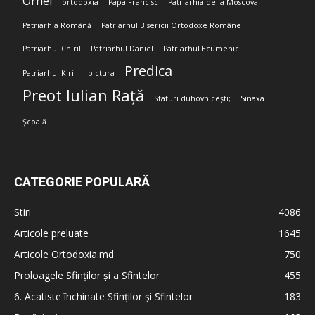
Orhei
ortodoxia
Papa Francisc
Patriarhia de la Moscova
Patriarhia Română
Patriarhul Bisericii Ortodoxe Române
Patriarhul Chiril
Patriarhul Daniel
Patriarhul Ecumenic
Predica
Patriarhul Kirill
pictura
Preot Iulian Rață
Sfaturi duhovnicești;
Sinaxa
Școală
CATEGORIE POPULARĂ
Stiri
4086
Articole preluate
1645
Articole Ortodoxia.md
750
Proloagele Sfinților și a Sfintelor
455
6. Acatiste închinate Sfinților și Sfintelor
183