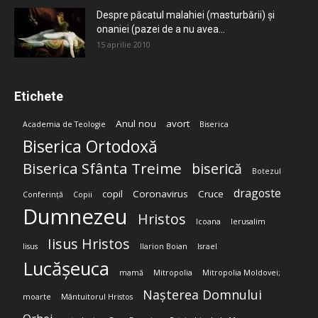
Despre păcatul malahiei (masturbării) şi
onaniei (pazei de a nu avea...
15 aprilie 2010
Etichete
Anul nou
avort
Academia de Teologie
Biserica
Biserica Ortodoxă
Biserica Sfânta Treime
biserică
Botezul
dragoste
copil
Coronavirus
Cruce
Conferință
Copii
Dumnezeu
Hristos
Icoana
Ierusalim
Iisus Hristos
Iisus
Ilarion Boian
Israel
Lucășeuca
mamă
Mitropolia
Mitropolia Moldovei;
Nașterea Domnului
moarte
Mântuitorul Hristos