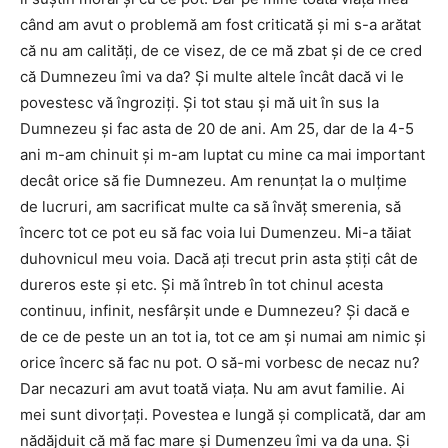
când am avut o problemă am fost criticată și mi s-a arătat
că nu am calități, de ce visez, de ce mă zbat și de ce cred
că Dumnezeu îmi va da? Și multe altele încât dacă vi le
povestesc vă îngroziți. Și tot stau și mă uit în sus la
Dumnezeu și fac asta de 20 de ani. Am 25, dar de la 4-5
ani m-am chinuit și m-am luptat cu mine ca mai important
decât orice să fie Dumnezeu. Am renunțat la o mulțime
de lucruri, am sacrificat multe ca să învăț smerenia, să
încerc tot ce pot eu să fac voia lui Dumenzeu. Mi-a tăiat
duhovnicul meu voia. Dacă ați trecut prin asta știți cât de
dureros este și etc. Și mă întreb în tot chinul acesta
continuu, infinit, nesfârșit unde e Dumnezeu? Și dacă e
de ce de peste un an tot ia, tot ce am și numai am nimic și
orice încerc să fac nu pot. O să-mi vorbesc de necaz nu?
Dar necazuri am avut toată viața. Nu am avut familie. Ai
mei sunt divorțați. Povestea e lungă și complicată, dar am
nădăjduit că mă fac mare și Dumenzeu îmi va da una. Și