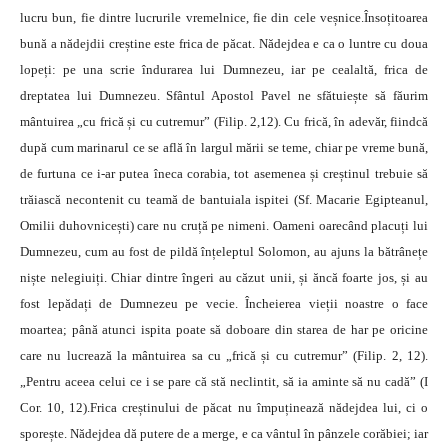
lucru bun, fie dintre lucrurile vremelnice, fie din cele veșnice.Însoțitoarea
bună a nădejdii creștine este frica de păcat. Nădejdea e ca o luntre cu doua
lopeți: pe una scrie îndurarea lui Dumnezeu, iar pe cealaltă, frica de
dreptatea lui Dumnezeu. Sfântul Apostol Pavel ne sfătuiește să făurim
mântuirea „cu frică și cu cutremur” (Filip. 2,12). Cu frică, în adevăr, fiindcă
după cum marinarul ce se află în largul mării se teme, chiar pe vreme bună,
de furtuna ce i-ar putea îneca corabia, tot asemenea și creștinul trebuie să
trăiască necontenit cu teamă de bantuiala ispitei (Sf. Macarie Egipteanul,
Omilii duhovnicești) care nu cruță pe nimeni. Oameni oarecând placuți lui
Dumnezeu, cum au fost de pildă înțeleptul Solomon, au ajuns la bătrânețe
niște nelegiuiți. Chiar dintre îngeri au căzut unii, și ăncă foarte jos, și au
fost lepădați de Dumnezeu pe vecie. Încheierea vieții noastre o face
moartea; până atunci ispita poate să doboare din starea de har pe oricine
care nu lucrează la mântuirea sa cu „frică și cu cutremur” (Filip. 2, 12).
„Pentru aceea celui ce i se pare că stă neclintit, să ia aminte să nu cadă” (I
Cor. 10, 12).Frica creștinului de păcat nu împuținează nădejdea lui, ci o
sporește. Nădejdea dă putere de a merge, e ca vântul în pânzele corăbiei; iar