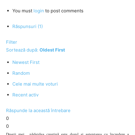
You must
login
to post comments
Răspunsuri (1)
Filter
Sortează după:
Oldest First
Newest First
Random
Cele mai multe voturi
Recent activ
Răspunde la această întrebare
0
0
Dragii mei , nădejdea creștină este dorul și așteptarea cu încredere a