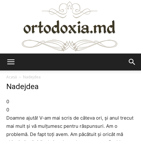
Ortodoxia.md
Acasă
Nadejdea
Nadejdea
0
0
Doamne ajută! V-am mai scris de câteva ori, şi anul trecut
mai mult şi vă mulţumesc pentru răspunsuri. Am o
problemă. De fapt toţi avem. Am păcătuit şi oricât mă