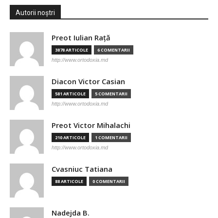
Autorii noștri
Preot Iulian Raţă
3878 ARTICOLE
6 COMENTARII
http://www.ortodoxia.md
Diacon Victor Casian
581 ARTICOLE
5 COMENTARII
http://www.ortodoxia.md
Preot Victor Mihalachi
210 ARTICOLE
1 COMENTARII
http://www.ortodoxia.md
Cvasniuc Tatiana
88 ARTICOLE
0 COMENTARII
Nadejda B.