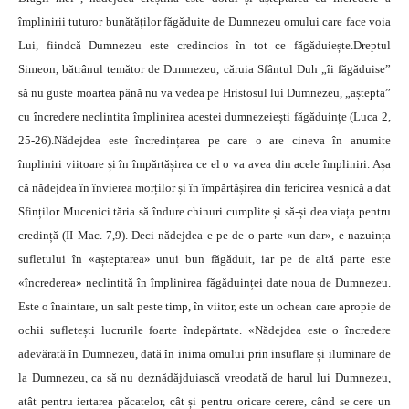
împlinirii tuturor bunătăților făgăduite de Dumnezeu omului care face voia
Lui, fiindcă Dumnezeu este credincios în tot ce făgăduiește.Dreptul
Simeon, bătrânul temător de Dumnezeu, căruia Sfântul Duh „îi făgăduise”
să nu guste moartea până nu va vedea pe Hristosul lui Dumnezeu, „aștepta”
cu încredere neclintita împlinirea acestei dumnezeiești făgăduințe (Luca 2,
25-26).Nădejdea este încredințarea pe care o are cineva în anumite
împliniri viitoare și în împărtășirea ce el o va avea din acele împliniri. Așa
că nădejdea în învierea morților și în împărtășirea din fericirea veșnică a dat
Sfinților Mucenici tăria să îndure chinuri cumplite și să-și dea viața pentru
credință (II Mac. 7,9). Deci nădejdea e pe de o parte «un dar», e nazuința
sufletului în «așteptarea» unui bun făgăduit, iar pe de altă parte este
«încrederea» neclintită în împlinirea făgăduinței date noua de Dumnezeu.
Este o înaintare, un salt peste timp, în viitor, este un ochean care apropie de
ochii sufletești lucrurile foarte îndepărtate. «Nădejdea este o încredere
adevărată în Dumnezeu, dată în inima omului prin insuflare și iluminare de
la Dumnezeu, ca să nu deznădăjduiască vreodată de harul lui Dumnezeu,
atât pentru iertarea păcatelor, cât și pentru oricare cerere, când se cere un