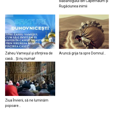
slăbănogului din Capernaum și
Rugăciunea inimii
Zaheu Vameșul și sfințirea de
Aruncă grija ta spre Domnul…
casă… Și nu numai!
Ziua Învierii, să ne luminăm
popoare…