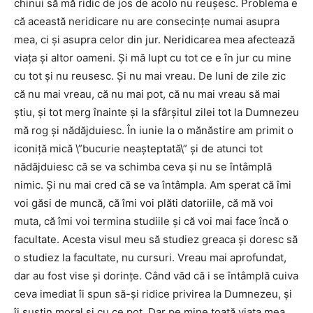
chinui să mă ridic de jos de acolo nu reuşesc. Problema e
că această neridicare nu are consecinţe numai asupra
mea, ci şi asupra celor din jur. Neridicarea mea afectează
viaţa şi altor oameni. Și mă lupt cu tot ce e în jur cu mine
cu tot și nu reusesc. Și nu mai vreau. De luni de zile zic
că nu mai vreau, că nu mai pot, că nu mai vreau să mai
știu, și tot merg înainte și la sfârșitul zilei tot la Dumnezeu
mă rog și nădăjduiesc. În iunie la o mănăstire am primit o
iconiță mică \”bucurie neașteptată\” și de atunci tot
nădăjduiesc că se va schimba ceva și nu se întâmplă
nimic. Și nu mai cred că se va întâmpla. Am sperat că îmi
voi găsi de muncă, că îmi voi plăti datoriile, că mă voi
muta, că îmi voi termina studiile și că voi mai face încă o
facultate. Acesta visul meu să studiez greaca și doresc să
o studiez la facultate, nu cursuri. Vreau mai aprofundat,
dar au fost vise și dorințe. Când văd că i se întâmplă cuiva
ceva imediat îi spun să-și ridice privirea la Dumnezeu, și
îi suștin moral și cu ce pot. Dar pe mine toată viața mea