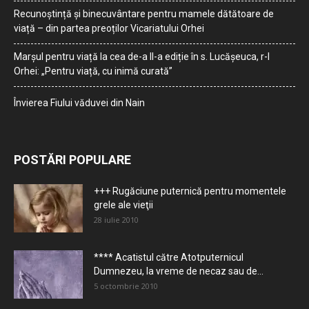
Recunoștință și binecuvântare pentru mamele dătătoare de
viață – din partea preoților Vicariatului Orhei
Marșul pentru viață la cea de-a II-a ediție în s. Lucășeuca, r-l
Orhei: „Pentru viață, cu inimă curată”
Învierea Fiului văduvei din Nain
POSTĂRI POPULARE
+++ Rugăciune puternică pentru momentele
grele ale vieţii
28 iulie 2010
**** Acatistul către Atotputernicul
Dumnezeu, la vreme de necaz sau de...
5 octombrie 2010