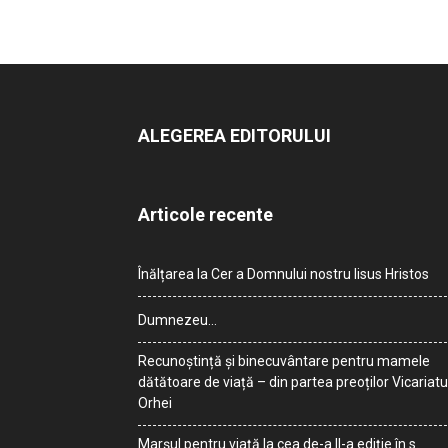
ALEGEREA EDITORULUI
Articole recente
Înălțarea la Cer a Domnului nostru Iisus Hristos
Dumnezeu…
Recunoștință și binecuvântare pentru mamele
dătătoare de viață – din partea preoților Vicariatu
Orhei
Marșul pentru viață la cea de-a II-a ediție în s.