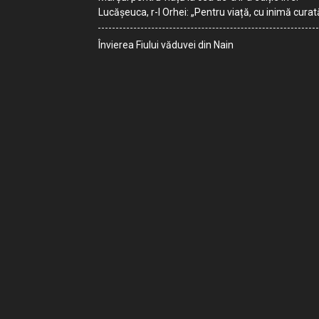
Lucășeuca, r-l Orhei: „Pentru viață, cu inimă curat
Învierea Fiului văduvei din Nain