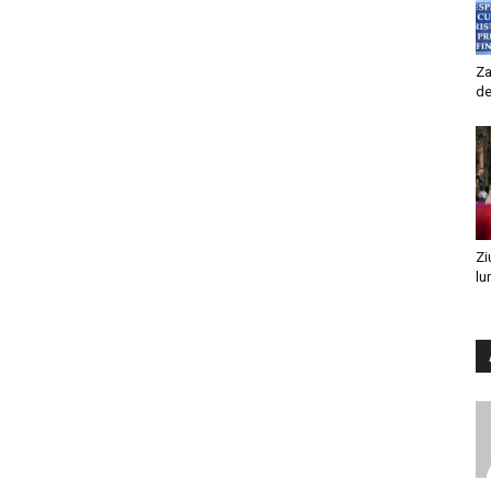
Za
de
Zi
lu