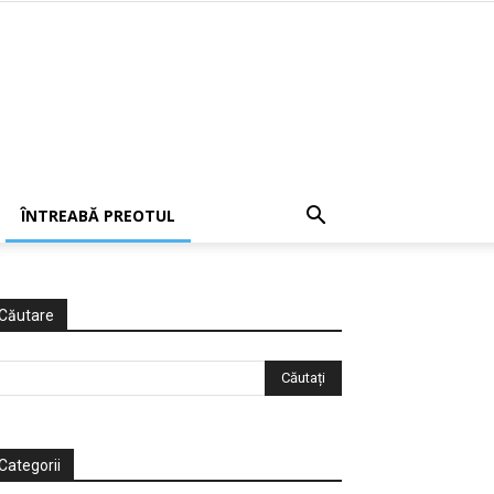
ÎNTREABĂ PREOTUL
Căutare
Categorii