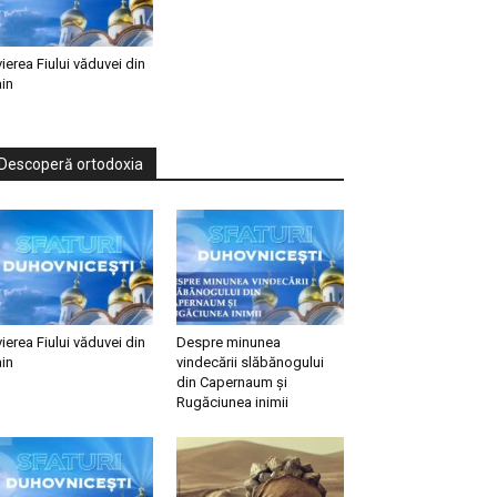
vierea Fiului văduvei din
in
Descoperă ortodoxia
vierea Fiului văduvei din
Despre minunea
in
vindecării slăbănogului
din Capernaum și
Rugăciunea inimii