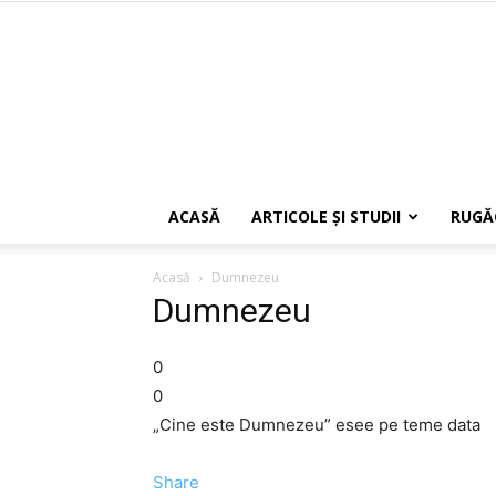
ACASĂ
ARTICOLE ŞI STUDII
RUGĂ
Acasă
Dumnezeu
Dumnezeu
0
0
„Cine este Dumnezeu” esee pe teme data
Share