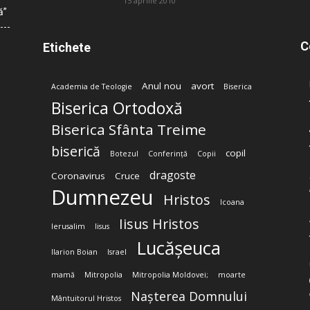
15 aprilie 2010
ă”
C
Etichete
Anul nou
avort
Academia de Teologie
Biserica
Biserica Ortodoxă
Biserica Sfânta Treime
biserică
copil
Botezul
Conferință
Copii
dragoste
Coronavirus
Cruce
Dumnezeu
Hristos
Icoana
Iisus Hristos
Ierusalim
Iisus
Lucășeuca
Ilarion Boian
Israel
mamă
Mitropolia
Mitropolia Moldovei;
moarte
Nașterea Domnului
Mântuitorul Hristos