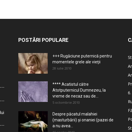
POSTĂRI POPULARE
C
+++ Rugăciune puternică pentru
St
momentele grele ale vieţii
Ar
28 iulie 2010
Ar
Pr
**** Acatistul către
Atotputernicul Dumnezeu, la
6.
vreme de necaz sau de...
Ru
5 octombrie 2010
Fă
lui
Despre păcatul malahiei
Po
(masturbării) şi onaniei (pazei de
a nu avea...
St