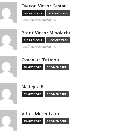
Diacon Victor Casian
581 ARTICOLE
5 COMENTARII
http://www.ortodoxia.md
Preot Victor Mihalachi
210 ARTICOLE
1 COMENTARII
http://www.ortodoxia.md
Cvasniuc Tatiana
88 ARTICOLE
0 COMENTARII
Nadejda B.
32 ARTICOLE
0 COMENTARII
Vitalii Mereutanu
23 ARTICOLE
0 COMENTARII