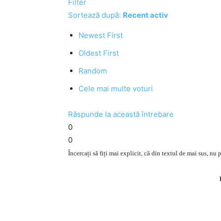
Filter
Sortează după:
Recent activ
Newest First
Oldest First
Random
Cele mai multe voturi
Răspunde la această întrebare
0
0
Încercați să fiți mai explicit, că din textul de mai sus, nu