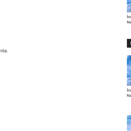
În
Na
mite.
În
Na