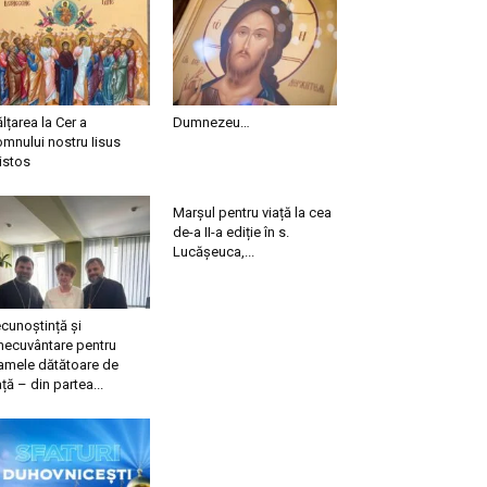
ălțarea la Cer a
Dumnezeu…
mnului nostru Iisus
istos
Marșul pentru viață la cea
de-a II-a ediție în s.
Lucășeuca,...
cunoștință și
necuvântare pentru
mele dătătoare de
ață – din partea...