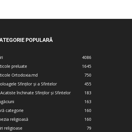
ATEGORIE POPULARĂ
iri
4086
ticole preluate
1645
ticole Ortodoxia.md
750
oloagele Sfinților și a Sfintelor
455
 Acatiste închinate Sfinților și Sfintelor
183
găciuni
163
ră categorie
160
ezia religioasă
160
iri religioase
79