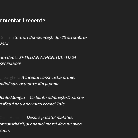
omentarii recente
Sfaturi duhovnicești din 20 octombrie
Doina
la
2024
amalad
SF SILUAN ATHONITUL -11/ 24
la
SEPEMBRIE
A început construcţia primei
gheorghe
la
mănăstiri ortodoxe din Japonia
Radu Mungiu
Cu Sfinții odihnește Doamne
la
sufletul nou adormitei roabei Tale…
Despre păcatul malahiei
Crina Marina
la
(masturbării) şi onaniei (pazei de a nu avea
copii)