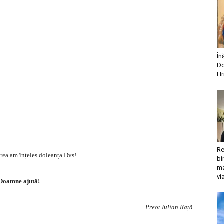
În
Do
Hr
Re
 prea am înțeles doleanța Dvs!
bi
ma
vi
Doamne ajută!
Preot Iulian Rață