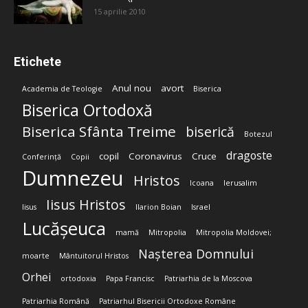
15 aprilie 2010
Etichete
Anul nou
avort
Academia de Teologie
Biserica
Biserica Ortodoxă
Biserica Sfânta Treime
biserică
Botezul
dragoste
copil
Coronavirus
Cruce
Conferință
Copii
Dumnezeu
Hristos
Icoana
Ierusalim
Iisus Hristos
Iisus
Ilarion Boian
Israel
Lucășeuca
mamă
Mitropolia
Mitropolia Moldovei;
Nașterea Domnului
moarte
Mântuitorul Hristos
Orhei
ortodoxia
Papa Francisc
Patriarhia de la Moscova
Patriarhia Română
Patriarhul Bisericii Ortodoxe Române