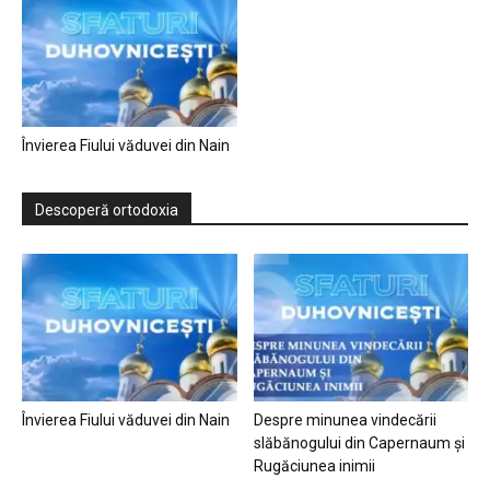
Învierea Fiului văduvei din Nain
Descoperă ortodoxia
Învierea Fiului văduvei din Nain
Despre minunea vindecării
slăbănogului din Capernaum și
Rugăciunea inimii