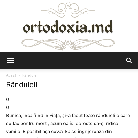
Ortodoxia.md
Acasă
Rânduieli
Rânduieli
0
0
Bunica, încă fiind în viaţă, şi-a făcut toate rânduielile care
se fac pentru morţi, acum ea îşi doreşte să-şi ridice
vămile. E posibil aşa ceva? Ea se îngrijorează din