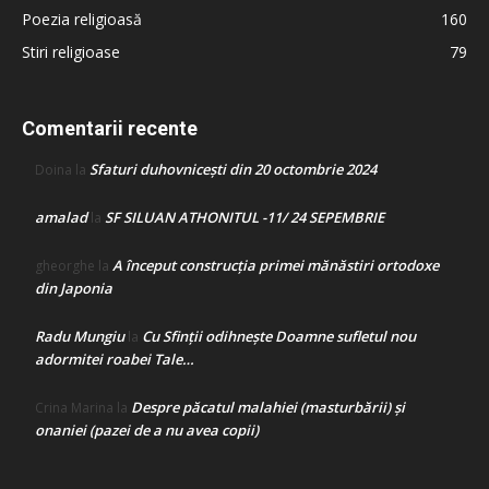
Poezia religioasă
160
Stiri religioase
79
Comentarii recente
Sfaturi duhovnicești din 20 octombrie 2024
Doina
la
amalad
SF SILUAN ATHONITUL -11/ 24 SEPEMBRIE
la
A început construcţia primei mănăstiri ortodoxe
gheorghe
la
din Japonia
Radu Mungiu
Cu Sfinții odihnește Doamne sufletul nou
la
adormitei roabei Tale…
Despre păcatul malahiei (masturbării) şi
Crina Marina
la
onaniei (pazei de a nu avea copii)