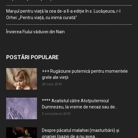
Marșul pentru viață la cea de-a II-a ediție în s. Lucășeuca, r-l
Orhei: „Pentru viață, cu inimă curată”
Învierea Fiului văduvei din Nain
POSTĂRI POPULARE
+++ Rugăciune puternică pentru momentele
grele ale vieţii
28 iulie 2010
**** Acatistul către Atotputernicul
Dumnezeu, la vreme de necaz sau de...
5 octombrie 2010
Despre păcatul malahiei (masturbării) şi
onaniei (pazei de a nu avea...