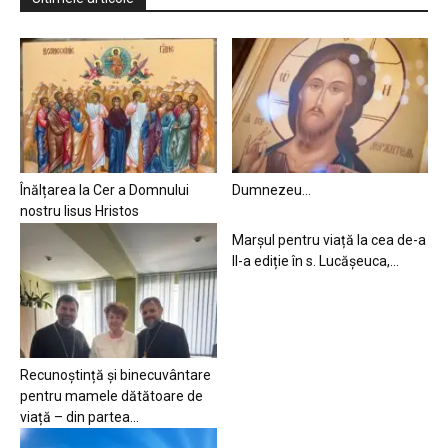
Înălțarea la Cer a Domnului
Dumnezeu…
nostru Iisus Hristos
Marșul pentru viață la cea de-a
II-a ediție în s. Lucășeuca,...
Recunoștință și binecuvântare
pentru mamele dătătoare de
viață – din partea...