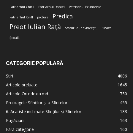
Patriarhul Chiril
Patriarhul Daniel
Patriarhul Ecumenic
Predica
Patriarhul Kirill
pictura
Preot Iulian Rață
Sfaturi duhovnicești;
Sinaxa
Școală
CATEGORIE POPULARĂ
Stiri
4086
Articole preluate
1645
Articole Ortodoxia.md
750
Proloagele Sfinților și a Sfintelor
455
6. Acatiste închinate Sfinților și Sfintelor
183
Rugăciuni
163
Fără categorie
160