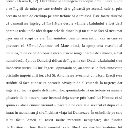
ceruri (Efeseni 6, 12). Dar trebuie să înțelegem că scopul omului este nu de
a se îngriji de mita pe care trebuie să o gătească pe această cale și prin
aceasta să uite de credința pe care trebuie să o trăiască. Este foarte dureros
că oamenii nu înțeleg că învățătura despre vămile văzduhului a fost dată
pentru a reda unele idei despre cele de dincolo și nu cum să faci să treci mai
ușor sau să scapi de ele. Îmi amintesc cum citisem întrun caz în care se
povestea că Sfântul Atanasie cel Mare odată, la apropierea ceasului al
nouălea, după ce Sf. Antonie a început să se roage înainte de a mânca, a fost
numaidecât răpit de Duhul, și ridicat de îngeri la cer. Dracii văzduhului s-au
împotrivit urcușului lui: îngerii, opunându-se, au cerut să le facă cunoscute
pricinile împotrivirii lor, căci Sf. Antonie nu avea nici un păcat. Dracii s-au
străduit să facă cunoscute păcatele săvârșite de el chiar de la naștere; dar
îngerii au închis gurile defăimătorilor, spunându-le că nu trebuie să numere
păcatele de la naștere, care fuseseră deja șterse prin harul lui Hristos; ci să
spună ei -dacă cunosc vreunul – păcatele pe care le-a săvârșit el după ce a
intrat în monahism și și-a închinat viaţa lui Dumnezeu. În osândirile pe care
le-au făcut, dracii au rostit multe minciuni nerușinate; dar fiindcă
defăimătorilor le-a lipsit temeiul, cale liberă s-a deschis înaintea lui