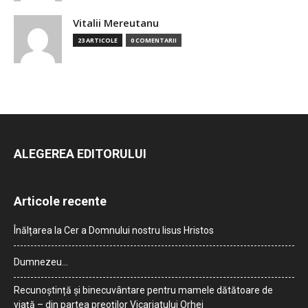
Vitalii Mereutanu
23 ARTICOLE
0 COMENTARII
ALEGEREA EDITORULUI
Articole recente
Înălțarea la Cer a Domnului nostru Iisus Hristos
Dumnezeu…
Recunoștință și binecuvântare pentru mamele dătătoare de
viață – din partea preoților Vicariatului Orhei