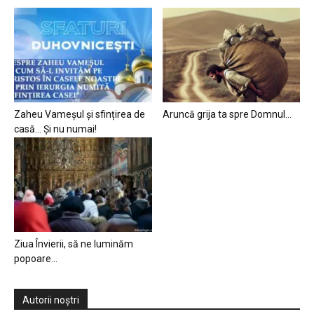
Zaheu Vameșul și sfințirea de
Aruncă grija ta spre Domnul…
casă… Și nu numai!
Ziua Învierii, să ne luminăm
popoare…
Autorii noștri