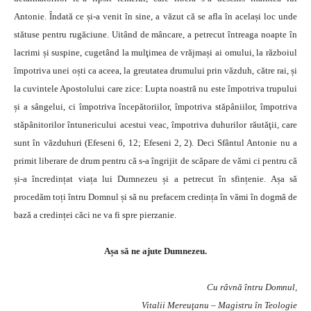
Antonie. Îndată ce și-a venit în sine, a văzut că se afla în același loc unde
stătuse pentru rugăciune. Uitând de mâncare, a petrecut întreaga noapte în
lacrimi și suspine, cugetând la mulţimea de vrăjmași ai omului, la războiul
împotriva unei oști ca aceea, la greutatea drumului prin văzduh, către rai, și
la cuvintele Apostolului care zice: Lupta noastră nu este împotriva trupului
și a sângelui, ci împotriva începătoriilor, împotriva stăpâniilor, împotriva
stăpânitorilor întunericului acestui veac, împotriva duhurilor răutăţii, care
sunt în văzduhuri (Efeseni 6, 12; Efeseni 2, 2). Deci Sfântul Antonie nu a
primit liberare de drum pentru că s-a îngrijit de scăpare de vămi ci pentru că
și-a încredințat viața lui Dumnezeu și a petrecut în sfințenie. Așa să
procedăm toți întru Domnul și să nu prefacem credința în vămi în dogmă de
bază a credinței căci ne va fi spre pierzanie.
Așa să ne ajute Dumnezeu.
Cu râvnă întru Domnul,
Vitalii Mereuţanu – Magistru în Teologie