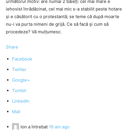
următorul motiv: are numai 2 băieţi: cel mai mare e
iehovist înrădăcinat, cel mai mic s-a stabilit peste hotare
şi e căsătorit cu o protestantă; se teme că după moarte
nu-i va purta nimeni de grijă. Ce să facă şi cum să
procedeze? Vă mulţumesc.
Share
Facebook
Twitter
Google+
Tumblr
LinkedIn
Mail
Ion
a întrebat
16 ani ago