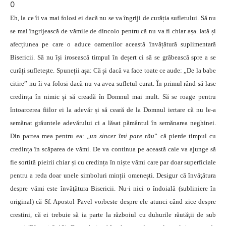
0
Eh, la ce îi va mai folosi ei dacă nu se va îngriji de curăția sufletului. Să nu
se mai îngrijească de vămile de dincolo pentru că nu va fi chiar așa. Iată și
afecțiunea pe care o aduce oamenilor această învățătură suplimentară
Bisericii. Să nu își irosească timpul în deșert ci să se grăbească spre a se
curăți sufletește. Spuneții așa: Că și dacă va face toate ce aude: „De la babe
citire” nu îi va folosi dacă nu va avea sufletul curat. În primul rând să lase
credința în nimic și să creadă în Domnul mai mult. Să se roage pentru
întoarcerea fiilor ei la adevăr și să ceară de la Domnul iertare că nu le-a
semănat grăuntele adevărului ci a lăsat pământul în semănarea neghinei.
Din partea mea pentru ea: „
un sincer îmi pare rău
” că pierde timpul cu
credința în scăparea de vămi. De va continua pe această cale va ajunge să
fie sortită pieirii chiar și cu credința în niște vămi care par doar superficiale
pentru a reda doar unele simboluri minții omenești. Desigur că învăţătura
despre vămi este învăţătura Bisericii. Nu-i nici o îndoială (subliniere în
original) că Sf. Apostol Pavel vorbeste despre ele atunci când zice despre
crestini, că ei trebuie să ia parte la războiul cu duhurile răutăţii de sub