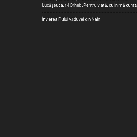
Lucășeuca, r-l Orhei: „Pentru viață, cu inimă curat
Învierea Fiului văduvei din Nain