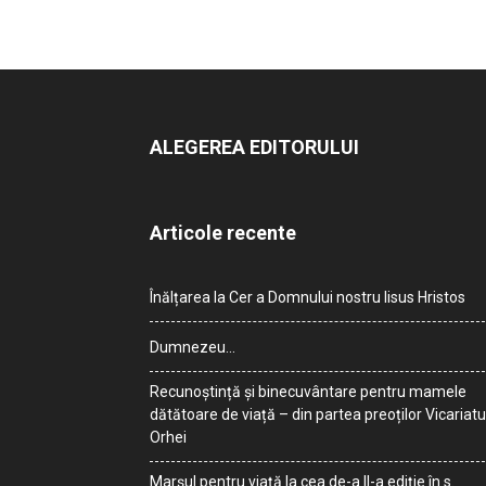
ALEGEREA EDITORULUI
Articole recente
Înălțarea la Cer a Domnului nostru Iisus Hristos
Dumnezeu…
Recunoștință și binecuvântare pentru mamele
dătătoare de viață – din partea preoților Vicariatu
Orhei
Marșul pentru viață la cea de-a II-a ediție în s.