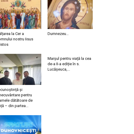
ălțarea la Cer a
Dumnezeu…
mnului nostru Iisus
istos
Marșul pentru viață la cea
de-a II-a ediție în s.
Lucășeuca,...
cunoștință și
necuvântare pentru
mele dătătoare de
ață – din partea...