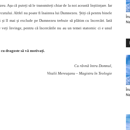
 Așa că puteți să le transmiteți chiar de la noi această înștiințare. Iar
ecutului. Altfel nu poate fi înaintea lui Dumnezeu. Știți că pentru binele
În
ă și îl mai și exclude pe Dumnezeu trebuie să plătim cu încercări. Iată
Na
e veți învinge, pentru că încercările nu au un temei statornic ci e unul
 cu dragoste să vă motivați.
Cu râvnă întru Domnul,
Vitalii Mereuţanu – Magistru în Teologie
În
Na