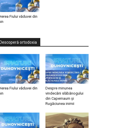
vierea Fiului văduvei din
in
Descoperă ortodoxia
vierea Fiului văduvei din
Despre minunea
in
vindecării slăbănogului
din Capernaum și
Rugăciunea inimii