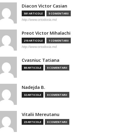
Diacon Victor Casian
581 ARTICOLE
5 COMENTARII
http://www.ortodoxia.md
Preot Victor Mihalachi
210 ARTICOLE
1 COMENTARII
http://www.ortodoxia.md
Cvasniuc Tatiana
88 ARTICOLE
0 COMENTARII
Nadejda B.
32 ARTICOLE
0 COMENTARII
Vitalii Mereutanu
23 ARTICOLE
0 COMENTARII