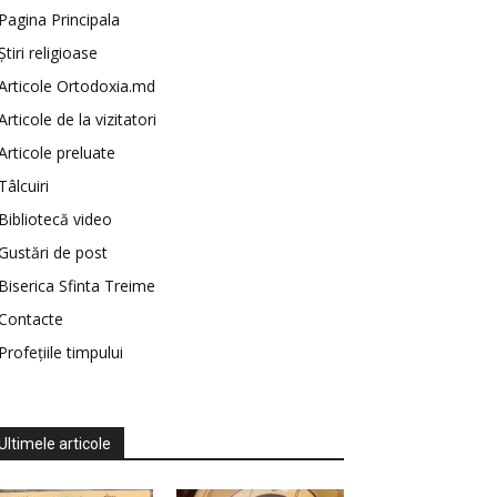
Pagina Principala
Știri religioase
Articole Ortodoxia.md
Articole de la vizitatori
Articole preluate
Tâlcuiri
Bibliotecă video
Gustări de post
Biserica Sfinta Treime
Contacte
Profețiile timpului
Ultimele articole