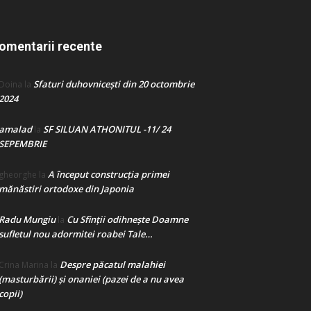
omentarii recente
Sfaturi duhovnicești din 20 octombrie
Doina
la
2024
amalad
SF SILUAN ATHONITUL -11/ 24
la
SEPEMBRIE
A început construcţia primei
gheorghe
la
mănăstiri ortodoxe din Japonia
Radu Mungiu
Cu Sfinții odihnește Doamne
la
sufletul nou adormitei roabei Tale…
Despre păcatul malahiei
Crina Marina
la
(masturbării) şi onaniei (pazei de a nu avea
copii)