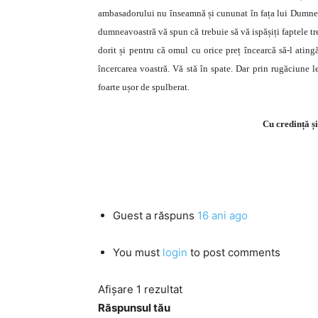
ambasadorului nu înseamnă și cununat în fața lui Dumnezeu.
dumneavoastră vă spun că trebuie să vă ispășiți faptele tr
dorit și pentru că omul cu orice preț încearcă să-l ating
încercarea voastră. Vă stă în spate. Dar prin rugăciune l
foarte ușor de spulberat.
Cu credință și
Guest
a răspuns
16 ani ago
You must
login
to post comments
Afișare 1 rezultat
Răspunsul tău