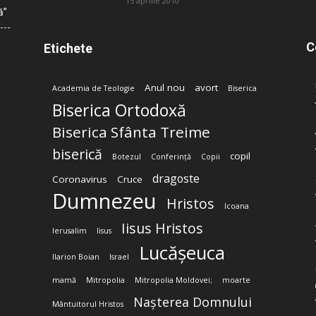
15 aprilie 2010
ă”
C
Etichete
Anul nou
avort
Academia de Teologie
Biserica
Biserica Ortodoxă
Biserica Sfânta Treime
biserică
copil
Botezul
Conferință
Copii
dragoste
Coronavirus
Cruce
Dumnezeu
Hristos
Icoana
Iisus Hristos
Ierusalim
Iisus
Lucășeuca
Ilarion Boian
Israel
mamă
Mitropolia
Mitropolia Moldovei;
moarte
Nașterea Domnului
Mântuitorul Hristos