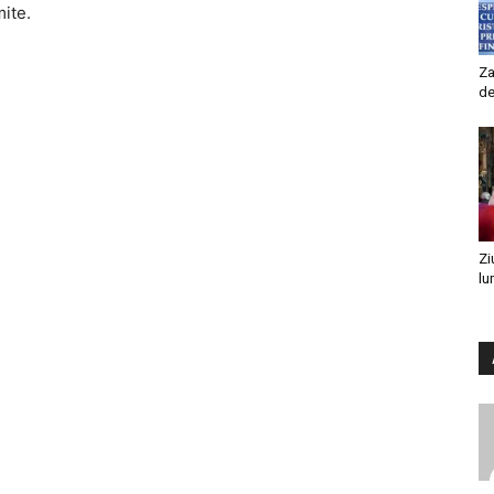
mite.
Za
de
Zi
lu