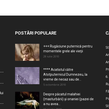
POSTĂRI POPULARE
C
+++ Rugăciune puternică pentru
St
momentele grele ale vieţii
Ar
28 iulie 2010
Ar
Pr
**** Acatistul către
Atotputernicul Dumnezeu, la
6.
vreme de necaz sau de...
Ru
5 octombrie 2010
Fă
lui
Despre păcatul malahiei
Po
(masturbării) şi onaniei (pazei de
a nu avea...
St