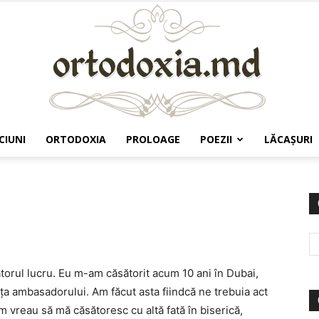
CIUNI
ORTODOXIA
PROLOAGE
POEZII
LĂCAŞURI
Ortodoxia.md
torul lucru. Eu m-am căsătorit acum 10 ani în Dubai,
aţa ambasadorului. Am făcut asta fiindcă ne trebuia act
 vreau să mă căsătoresc cu altă fată în biserică,