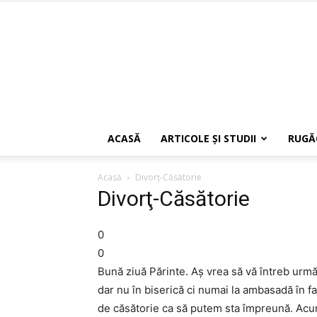
ACASĂ
ARTICOLE ŞI STUDII
RUGĂ
Acasă
Divorţ-Căsătorie
Divorţ-Căsătorie
0
0
Bună ziuă Părinte. Aş vrea să vă întreb urmă
dar nu în biserică ci numai la ambasadă în f
de căsătorie ca să putem sta împreună. Acum