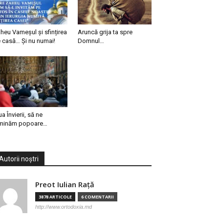
heu Vameșul și sfințirea
Aruncă grija ta spre
 casă… Și nu numai!
Domnul…
ua Învierii, să ne
minăm popoare…
Autorii noștri
Preot Iulian Raţă
3878 ARTICOLE
6 COMENTARII
http://www.ortodoxia.md