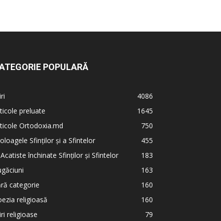
ATEGORIE POPULARĂ
iri
4086
ticole preluate
1645
ticole Ortodoxia.md
750
oloagele Sfinților și a Sfintelor
455
 Acatiste închinate Sfinților și Sfintelor
183
găciuni
163
ră categorie
160
ezia religioasă
160
iri religioase
79