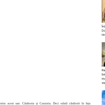
În
Do
Hr
Re
bi
ma
vi
ntru acest san: Căsătoria și Cununia. Deci odată căsătorit în fața