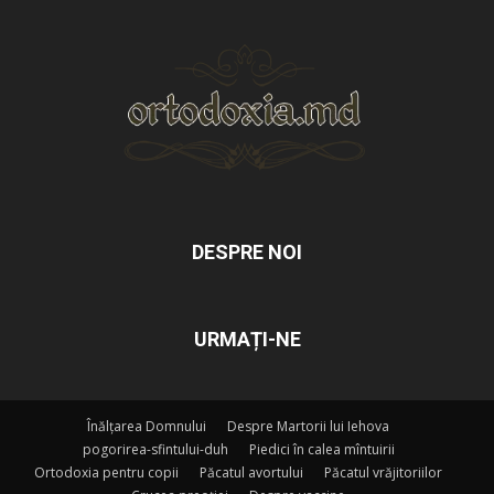
DESPRE NOI
URMAȚI-NE
Înălțarea Domnului
Despre Martorii lui Iehova
pogorirea-sfintului-duh
Piedici în calea mîntuirii
Ortodoxia pentru copii
Păcatul avortului
Păcatul vrăjitoriilor