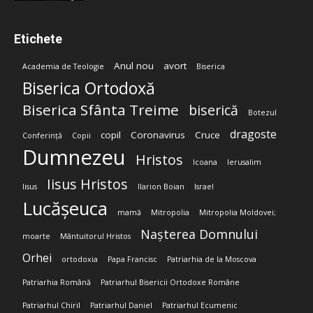
Etichete
Anul nou
avort
Academia de Teologie
Biserica
Biserica Ortodoxă
Biserica Sfânta Treime
biserică
Botezul
dragoste
copil
Coronavirus
Cruce
Conferință
Copii
Dumnezeu
Hristos
Icoana
Ierusalim
Iisus Hristos
Iisus
Ilarion Boian
Israel
Lucășeuca
mamă
Mitropolia
Mitropolia Moldovei;
Nașterea Domnului
moarte
Mântuitorul Hristos
Orhei
ortodoxia
Papa Francisc
Patriarhia de la Moscova
Patriarhia Română
Patriarhul Bisericii Ortodoxe Române
Patriarhul Chiril
Patriarhul Daniel
Patriarhul Ecumenic