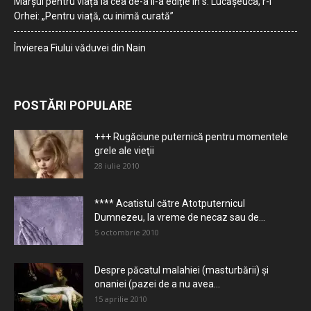
Marșul pentru viață la cea de-a II-a ediție în s. Lucășeuca, r-l
Orhei: „Pentru viață, cu inimă curată”
Învierea Fiului văduvei din Nain
POSTĂRI POPULARE
+++ Rugăciune puternică pentru momentele
grele ale vieţii
28 iulie 2010
**** Acatistul către Atotputernicul
Dumnezeu, la vreme de necaz sau de...
5 octombrie 2010
Despre păcatul malahiei (masturbării) şi
onaniei (pazei de a nu avea...
15 aprilie 2010