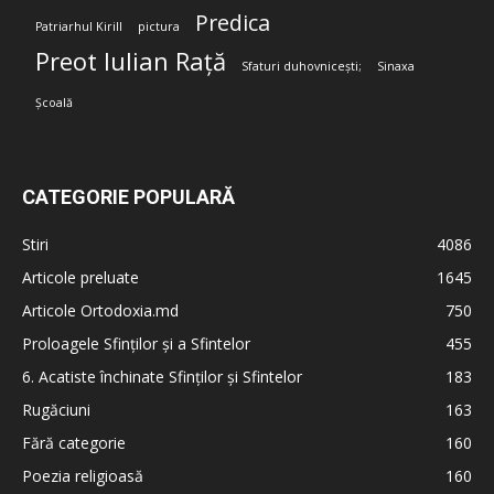
Predica
Patriarhul Kirill
pictura
Preot Iulian Rață
Sfaturi duhovnicești;
Sinaxa
Școală
CATEGORIE POPULARĂ
Stiri
4086
Articole preluate
1645
Articole Ortodoxia.md
750
Proloagele Sfinților și a Sfintelor
455
6. Acatiste închinate Sfinților și Sfintelor
183
Rugăciuni
163
Fără categorie
160
Poezia religioasă
160