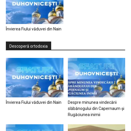
Învierea Fiului văduvei din Nain
Descoperă ortodoxia
Învierea Fiului văduvei din Nain
Despre minunea vindecării
slăbănogului din Capernaum și
Rugăciunea inimii