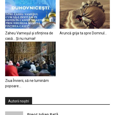
Zaheu Vameșul și sfințirea de
Aruncă grija ta spre Domnul…
casă… Și nu numai!
Ziua Învierii, să ne luminăm
popoare…
Autorii noștri
Preot Iulian Raţă