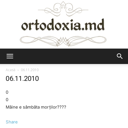
Ortodoxia.md
Acasă
06.11.2010
06.11.2010
0
0
Mâine e sâmbăta morților????
Share