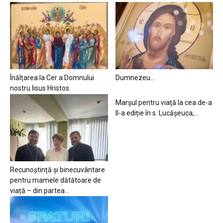
Înălțarea la Cer a Domnului
Dumnezeu…
nostru Iisus Hristos
Marșul pentru viață la cea de-a
II-a ediție în s. Lucășeuca,...
Recunoștință și binecuvântare
pentru mamele dătătoare de
viață – din partea...