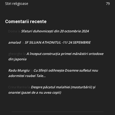
Stiri religioase
79
Comentarii recente
Sfaturi duhovnicești din 20 octombrie 2024
Doina
la
amalad
SF SILUAN ATHONITUL -11/ 24 SEPEMBRIE
la
A început construcţia primei mănăstiri ortodoxe
gheorghe
la
din Japonia
Radu Mungiu
Cu Sfinții odihnește Doamne sufletul nou
la
adormitei roabei Tale…
Despre păcatul malahiei (masturbării) şi
Crina Marina
la
onaniei (pazei de a nu avea copii)