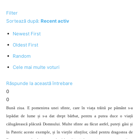
Filter
Sortează după:
Recent activ
Newest First
Oldest First
Random
Cele mai multe voturi
Răspunde la această întrebare
0
0
Bună ziua. E pomenirea unei sfinte, care în viața trăită pe pământ s-a
lepădat de lume și s-a dat drept bărbat, pentru a putea duce o viață
călugărească plăcută Domnului. Multe sfinte au făcut astfel, puteți găsi și
în Pateric aceste exemple, și în viețile sfinților, când pentru dragostea de