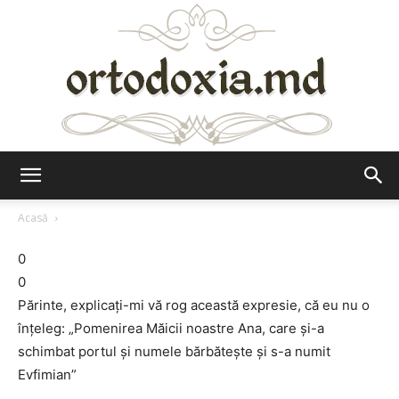
Ortodoxia.md
Acasă
0
0
Părinte, explicaţi-mi vă rog această expresie, că eu nu o
înţeleg: „Pomenirea Măicii noastre Ana, care şi-a
schimbat portul şi numele bărbăteşte şi s-a numit
Evfimian”