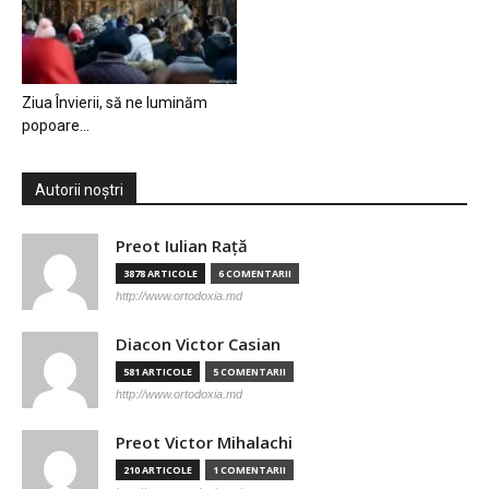
Ziua Învierii, să ne luminăm
popoare…
Autorii noștri
Preot Iulian Raţă
3878 ARTICOLE
6 COMENTARII
http://www.ortodoxia.md
Diacon Victor Casian
581 ARTICOLE
5 COMENTARII
http://www.ortodoxia.md
Preot Victor Mihalachi
210 ARTICOLE
1 COMENTARII