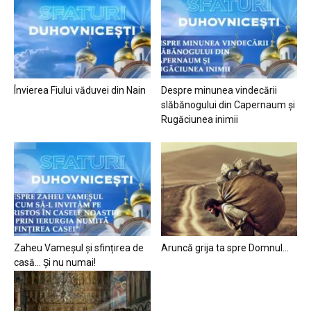
Învierea Fiului văduvei din Nain
Despre minunea vindecării
slăbănogului din Capernaum și
Rugăciunea inimii
Zaheu Vameșul și sfințirea de
Aruncă grija ta spre Domnul…
casă… Și nu numai!