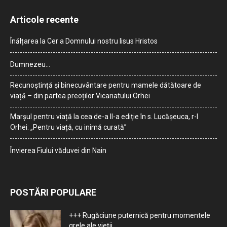
Articole recente
Înălțarea la Cer a Domnului nostru Iisus Hristos
Dumnezeu…
Recunoștință și binecuvântare pentru mamele dătătoare de
viață – din partea preoților Vicariatului Orhei
Marșul pentru viață la cea de-a II-a ediție în s. Lucășeuca, r-l
Orhei: „Pentru viață, cu inimă curată”
Învierea Fiului văduvei din Nain
POSTĂRI POPULARE
+++ Rugăciune puternică pentru momentele
grele ale vieţii