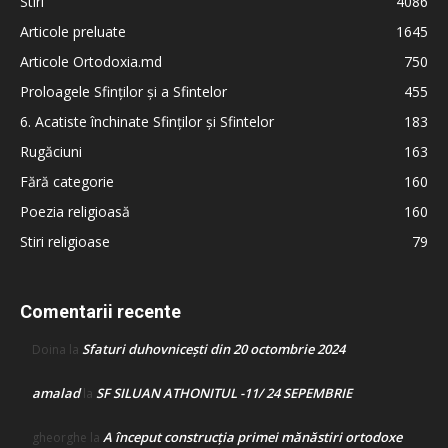
Stiri
4086
Articole preluate
1645
Articole Ortodoxia.md
750
Proloagele Sfinților și a Sfintelor
455
6. Acatiste închinate Sfinților și Sfintelor
183
Rugăciuni
163
Fără categorie
160
Poezia religioasă
160
Stiri religioase
79
Comentarii recente
Sfaturi duhovnicești din 20 octombrie 2024
Doina
la
amalad
SF SILUAN ATHONITUL -11/ 24 SEPEMBRIE
la
A început construcţia primei mănăstiri ortodoxe
gheorghe
la