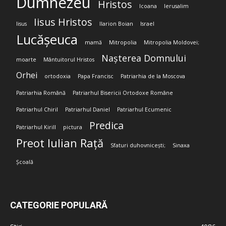
Dumnezeu
Hristos
Icoana
Ierusalim
Iisus Hristos
Iisus
Ilarion Boian
Israel
Lucășeuca
mamă
Mitropolia
Mitropolia Moldovei;
Nașterea Domnului
moarte
Mântuitorul Hristos
Orhei
ortodoxia
Papa Francisc
Patriarhia de la Moscova
Patriarhia Română
Patriarhul Bisericii Ortodoxe Române
Patriarhul Chiril
Patriarhul Daniel
Patriarhul Ecumenic
Predica
Patriarhul Kirill
pictura
Preot Iulian Rață
Sfaturi duhovnicești;
Sinaxa
Școală
CATEGORIE POPULARĂ