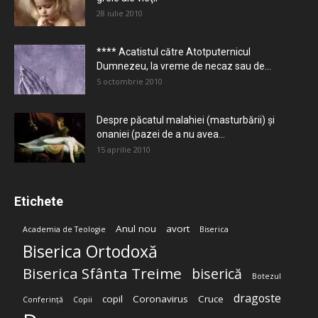
28 iulie 2010
**** Acatistul către Atotputernicul
Dumnezeu, la vreme de necaz sau de...
5 octombrie 2010
Despre păcatul malahiei (masturbării) şi
onaniei (pazei de a nu avea...
15 aprilie 2010
Etichete
Anul nou
avort
Academia de Teologie
Biserica
Biserica Ortodoxă
Biserica Sfânta Treime
biserică
Botezul
dragoste
copil
Coronavirus
Cruce
Conferință
Copii