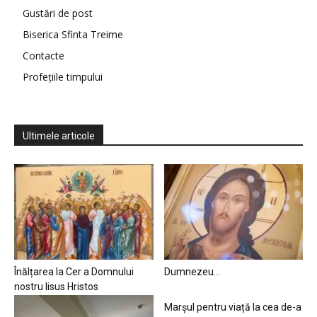
Gustări de post
Biserica Sfinta Treime
Contacte
Profețiile timpului
Ultimele articole
Înălțarea la Cer a Domnului
Dumnezeu…
nostru Iisus Hristos
Marșul pentru viață la cea de-a