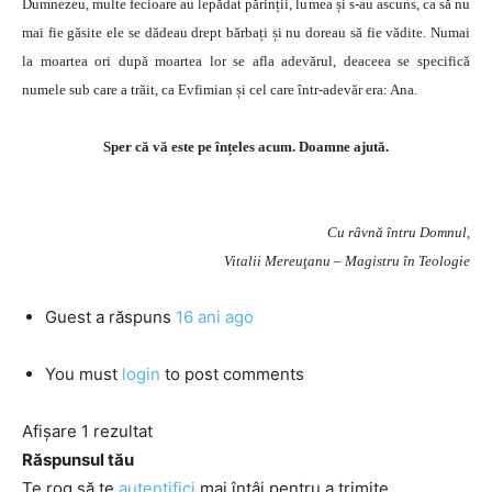
Dumnezeu, multe fecioare au lepădat părinții, lumea și s-au ascuns, ca să nu
mai fie găsite ele se dădeau drept bărbați și nu doreau să fie vădite. Numai
la moartea ori după moartea lor se afla adevărul, deaceea se specifică
numele sub care a trăit, ca Evfimian și cel care într-adevăr era: Ana.
Sper că vă este pe înțeles acum. Doamne ajută.
Cu râvnă întru Domnul,
Vitalii Mereuţanu – Magistru în Teologie
Guest
a răspuns
16 ani ago
You must
login
to post comments
Afișare 1 rezultat
Răspunsul tău
Te rog să te
autentifici
mai întâi pentru a trimite.