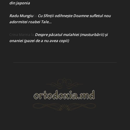
din Japonia
Radu Mungiu
Cu Sfinții odihnește Doamne sufletul nou
la
adormitei roabei Tale…
Despre păcatul malahiei (masturbării) şi
Crina Marina
la
onaniei (pazei de a nu avea copii)