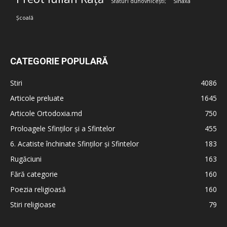
Sfaturi duhovnicești;
Sinaxa
Școală
CATEGORIE POPULARĂ
Stiri
4086
Articole preluate
1645
Articole Ortodoxia.md
750
Proloagele Sfinților și a Sfintelor
455
6. Acatiste închinate Sfinților și Sfintelor
183
Rugăciuni
163
Fără categorie
160
Poezia religioasă
160
Stiri religioase
79