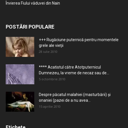
Învierea Fiului văduvei din Nain
POSTĂRI POPULARE
+++ Rugăciune puternică pentru momentele
grele ale vieţii
28 iulie 2010
**** Acatistul către Atotputernicul
Dumnezeu, la vreme de necaz sau de...
5 octombrie 2010
Despre păcatul malahiei (masturbării) şi
onaniei (pazei de a nu avea...
15 aprilie 2010
Etichete