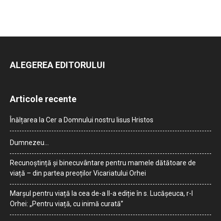
ALEGEREA EDITORULUI
Articole recente
Înălțarea la Cer a Domnului nostru Iisus Hristos
Dumnezeu…
Recunoștință și binecuvântare pentru mamele dătătoare de
viață – din partea preoților Vicariatului Orhei
Marșul pentru viață la cea de-a II-a ediție în s. Lucășeuca, r-l
Orhei: „Pentru viață, cu inimă curată”