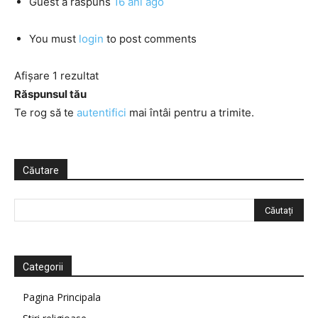
Guest
a răspuns
16 ani ago
You must
login
to post comments
Afișare 1 rezultat
Răspunsul tău
Te rog să te
autentifici
mai întâi pentru a trimite.
Căutare
Categorii
Pagina Principala