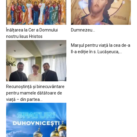
Înălțarea la Cer a Domnului
Dumnezeu…
nostru Iisus Hristos
Marșul pentru viață la cea de-a
II-a ediție în s. Lucășeuca,...
Recunoștință și binecuvântare
pentru mamele dătătoare de
viață – din partea...