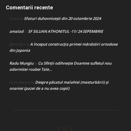
Comentarii recente
Sfaturi duhovnicești din 20 octombrie 2024
Doina
la
amalad
SF SILUAN ATHONITUL -11/ 24 SEPEMBRIE
la
A început construcţia primei mănăstiri ortodoxe
gheorghe
la
din Japonia
Radu Mungiu
Cu Sfinții odihnește Doamne sufletul nou
la
adormitei roabei Tale…
Despre păcatul malahiei (masturbării) şi
Crina Marina
la
onaniei (pazei de a nu avea copii)