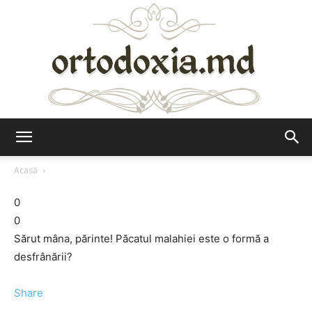
Ortodoxia.md
Acasă
0
0
Sărut mâna, părinte! Păcatul malahiei este o formă a
desfrânării?
Share