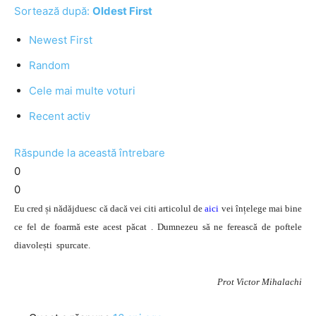
Sortează după:
Oldest First
Newest First
Random
Cele mai multe voturi
Recent activ
Răspunde la această întrebare
0
0
Eu cred și nădăjduesc că dacă vei citi articolul de
aici
vei înțelege mai bine
ce fel de foarmă este acest păcat . Dumnezeu să ne ferească de poftele
diavolești spurcate.
Prot Victor Mihalachi