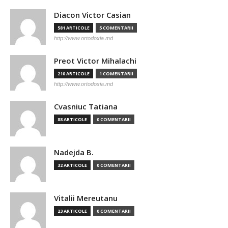
Diacon Victor Casian
581 ARTICOLE
5 COMENTARII
http://www.ortodoxia.md
Preot Victor Mihalachi
210 ARTICOLE
1 COMENTARII
http://www.ortodoxia.md
Cvasniuc Tatiana
88 ARTICOLE
0 COMENTARII
Nadejda B.
32 ARTICOLE
0 COMENTARII
Vitalii Mereutanu
23 ARTICOLE
0 COMENTARII