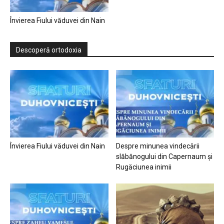
Învierea Fiului văduvei din Nain
Descoperă ortodoxia
Învierea Fiului văduvei din Nain
Despre minunea vindecării
slăbănogului din Capernaum și
Rugăciunea inimii