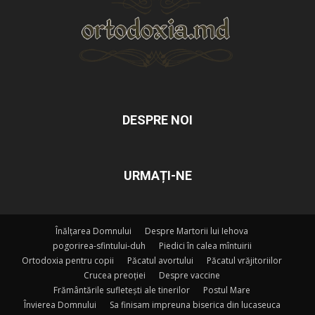
DESPRE NOI
URMAȚI-NE
Înălțarea Domnului
Despre Martorii lui Iehova
pogorirea-sfintului-duh
Piedici în calea mîntuirii
Ortodoxia pentru copii
Păcatul avortului
Păcatul vrăjitoriilor
Crucea preoției
Despre vaccine
Frământările sufletești ale tinerilor
Postul Mare
Învierea Domnului
Sa finisam impreuna biserica din lucaseuca