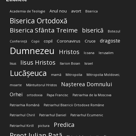
Anul nou
avort
Academia de Teologie
Biserica
Biserica Ortodoxă
Biserica Sfânta Treime
biserică
Botezul
dragoste
copil
Coronavirus
Cruce
Conferință
Copii
Dumnezeu
Hristos
Icoana
Ierusalim
Iisus Hristos
Iisus
Ilarion Boian
Israel
Lucășeuca
mamă
Mitropolia
Mitropolia Moldovei;
Nașterea Domnului
moarte
Mântuitorul Hristos
Orhei
ortodoxia
Papa Francisc
Patriarhia de la Moscova
Patriarhia Română
Patriarhul Bisericii Ortodoxe Române
Patriarhul Chiril
Patriarhul Daniel
Patriarhul Ecumenic
Predica
Patriarhul Kirill
pictura
Preot Iulian Rață