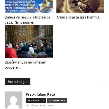
Zaheu Vameșul și sfințirea de
Aruncă grija ta spre Domnul…
casă… Și nu numai!
Ziua Învierii, să ne luminăm
popoare…
Autorii noștri
Preot Iulian Raţă
3878 ARTICOLE
6 COMENTARII
http://www.ortodoxia.md