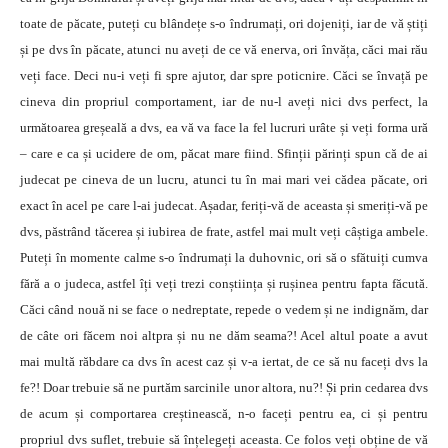
toate de păcate, puteți cu blândețe s-o îndrumați, ori dojeniți, iar de vă știți
și pe dvs în păcate, atunci nu aveți de ce vă enerva, ori învăța, căci mai rău
veți face. Deci nu-i veți fi spre ajutor, dar spre poticnire. Căci se învață pe
cineva din propriul comportament, iar de nu-l aveți nici dvs perfect, la
următoarea greșeală a dvs, ea vă va face la fel lucruri urâte și veți forma ură
– care e ca și ucidere de om, păcat mare fiind. Sfinții părinți spun că de ai
judecat pe cineva de un lucru, atunci tu în mai mari vei cădea păcate, ori
exact în acel pe care l-ai judecat. Așadar, feriți-vă de aceasta și smeriți-vă pe
dvs, păstrând tăcerea și iubirea de frate, astfel mai mult veți câștiga ambele.
Puteți în momente calme s-o îndrumați la duhovnic, ori să o sfătuiți cumva
fără a o judeca, astfel îți veți trezi conștiința și rușinea pentru fapta făcută.
Căci când nouă ni se face o nedreptate, repede o vedem și ne indignăm, dar
de câte ori făcem noi altpra și nu ne dăm seama?! Acel altul poate a avut
mai multă răbdare ca dvs în acest caz și v-a iertat, de ce să nu faceți dvs la
fe?! Doar trebuie să ne purtăm sarcinile unor altora, nu?! Și prin cedarea dvs
de acum și comportarea creștinească, n-o faceți pentru ea, ci și pentru
propriul dvs suflet, trebuie să înțelegeți aceasta. Ce folos veți obține de vă