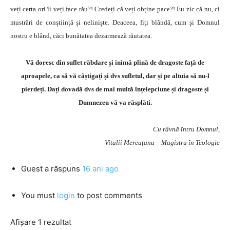
veți certa ori îi veți face rău?! Credeți că veți obține pace?! Eu zic că nu, ci
mustrări de conștiință și neliniște. Deaceea, fiți blândă, cum și Domnul
nostru e blând, căci bunătatea dezarmează răutatea.
Vă doresc din suflet răbdare și inimă plină de dragoste față de
aproapele, ca să vă câștigați și dvs sufletul, dar și pe altuia să nu-l
pierdeți. Dați dovadă dvs de mai multă înțelepciune și dragoste și
Dumnezeu vă va răsplăti.
Cu râvnă întru Domnul,
Vitalii Mereuţanu – Magistru în Teologie
Guest
a răspuns
16 ani ago
You must
login
to post comments
Afișare 1 rezultat