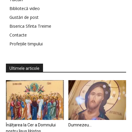
Bibliotecă video
Gustări de post
Biserica Sfinta Treime
Contacte
Profețiile timpului
Ultimele articole
Înălțarea la Cer a Domnului
Dumnezeu…
nostru Iisus Hristos