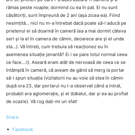
rămas peste noapte; dormind cu ea în pat. Ei nu sunt
căsătoriți, sunt împreună de 2 ani (așa zicea ea). Fiind
nesimțită… nici nu m-a întrebat dacă poate să-l aducă pe
prietenul ei să doarmă în cameră (ea a mai dormit câteva
seri și la el în camera de cămin, deoarece are și el unde
sta…). Vă întreb, cum trebuia să reacționez eu în
asemenea situație jenantă? Ei i se pare totul normal ceea
ce face…:((. Aseară eram atât de nervoasă de ceea ce se
întâmplă în cameră, că aveam de gând să merg la portar
să-i spun situația (vizitatorii nu au voie să stea în cămin
după ora 23, dar portarul nu l-a observat când a intrat,
probabil era aglomerație, și el (băiatul, dar și ea au profiat
de ocazie). Vă rog dați-mi un sfat!
Share
Facebook