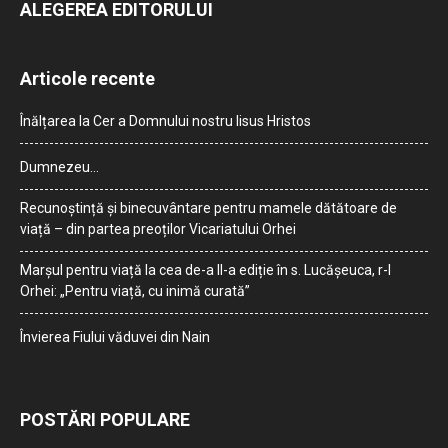
ALEGEREA EDITORULUI
Articole recente
Înălțarea la Cer a Domnului nostru Iisus Hristos
Dumnezeu…
Recunoștință și binecuvântare pentru mamele dătătoare de
viață – din partea preoților Vicariatului Orhei
Marșul pentru viață la cea de-a II-a ediție în s. Lucășeuca, r-l
Orhei: „Pentru viață, cu inimă curată”
Învierea Fiului văduvei din Nain
POSTĂRI POPULARE