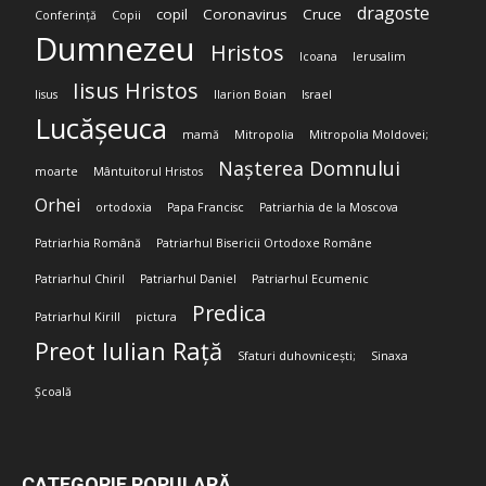
dragoste
copil
Coronavirus
Cruce
Conferință
Copii
Dumnezeu
Hristos
Icoana
Ierusalim
Iisus Hristos
Iisus
Ilarion Boian
Israel
Lucășeuca
mamă
Mitropolia
Mitropolia Moldovei;
Nașterea Domnului
moarte
Mântuitorul Hristos
Orhei
ortodoxia
Papa Francisc
Patriarhia de la Moscova
Patriarhia Română
Patriarhul Bisericii Ortodoxe Române
Patriarhul Chiril
Patriarhul Daniel
Patriarhul Ecumenic
Predica
Patriarhul Kirill
pictura
Preot Iulian Rață
Sfaturi duhovnicești;
Sinaxa
Școală
CATEGORIE POPULARĂ