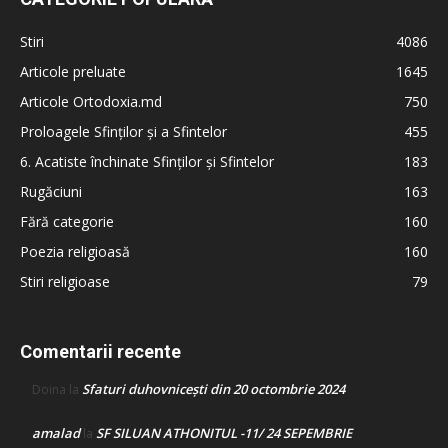
Stiri
4086
Articole preluate
1645
Articole Ortodoxia.md
750
Proloagele Sfinților și a Sfintelor
455
6. Acatiste închinate Sfinților și Sfintelor
183
Rugăciuni
163
Fără categorie
160
Poezia religioasă
160
Stiri religioase
79
Comentarii recente
Sfaturi duhovnicești din 20 octombrie 2024
Doina
la
amalad
SF SILUAN ATHONITUL -11/ 24 SEPEMBRIE
la