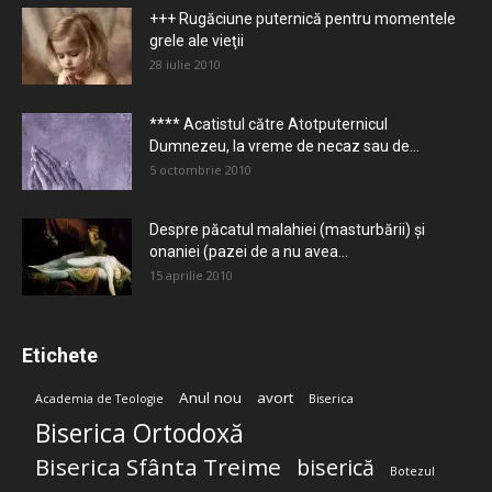
+++ Rugăciune puternică pentru momentele
grele ale vieţii
28 iulie 2010
**** Acatistul către Atotputernicul
Dumnezeu, la vreme de necaz sau de...
5 octombrie 2010
Despre păcatul malahiei (masturbării) şi
onaniei (pazei de a nu avea...
15 aprilie 2010
Etichete
Anul nou
avort
Academia de Teologie
Biserica
Biserica Ortodoxă
Biserica Sfânta Treime
biserică
Botezul