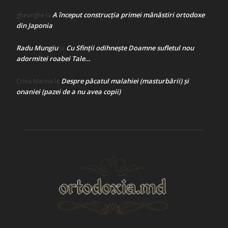
A început construcţia primei mănăstiri ortodoxe
gheorghe
la
din Japonia
Radu Mungiu
Cu Sfinții odihnește Doamne sufletul nou
la
adormitei roabei Tale…
Despre păcatul malahiei (masturbării) şi
Crina Marina
la
onaniei (pazei de a nu avea copii)