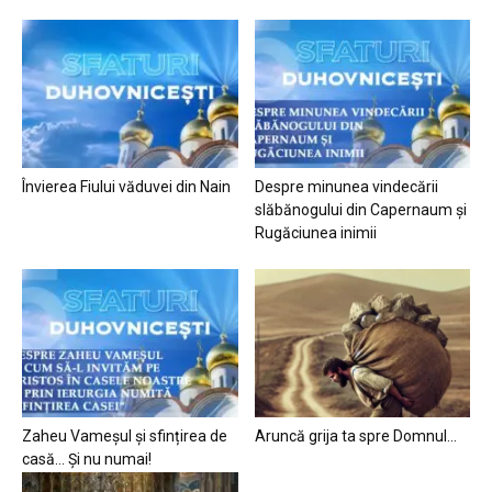
Învierea Fiului văduvei din Nain
Despre minunea vindecării
slăbănogului din Capernaum și
Rugăciunea inimii
Zaheu Vameșul și sfințirea de
Aruncă grija ta spre Domnul…
casă… Și nu numai!