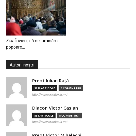
Ziua Învierii, să ne luminăm
popoare…
Autorii noștri
Preot Iulian Raţă
3878 ARTICOLE
6 COMENTARII
http://www.ortodoxia.md
Diacon Victor Casian
581 ARTICOLE
5 COMENTARII
http://www.ortodoxia.md
Preot Victor Mihalachi