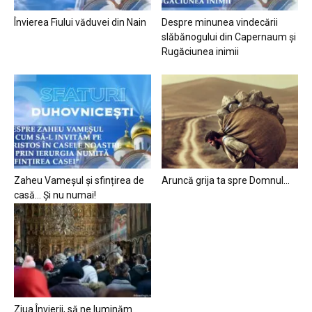
Învierea Fiului văduvei din Nain
Despre minunea vindecării
slăbănogului din Capernaum și
Rugăciunea inimii
Zaheu Vameșul și sfințirea de
Aruncă grija ta spre Domnul…
casă… Și nu numai!
Ziua Învierii, să ne luminăm