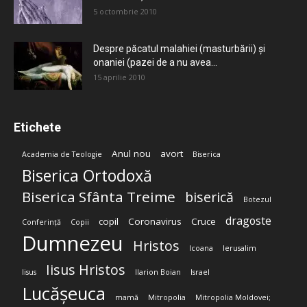
5 octombrie 2010
Despre păcatul malahiei (masturbării) şi
onaniei (pazei de a nu avea...
15 aprilie 2010
Etichete
Anul nou
avort
Academia de Teologie
Biserica
Biserica Ortodoxă
Biserica Sfânta Treime
biserică
Botezul
dragoste
copil
Coronavirus
Cruce
Conferință
Copii
Dumnezeu
Hristos
Icoana
Ierusalim
Iisus Hristos
Iisus
Ilarion Boian
Israel
Lucășeuca
mamă
Mitropolia
Mitropolia Moldovei;