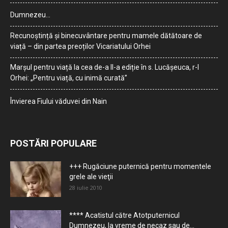
Dumnezeu…
Recunoștință și binecuvântare pentru mamele dătătoare de
viață – din partea preoților Vicariatului Orhei
Marșul pentru viață la cea de-a II-a ediție în s. Lucășeuca, r-l
Orhei: „Pentru viață, cu inimă curată”
Învierea Fiului văduvei din Nain
POSTĂRI POPULARE
+++ Rugăciune puternică pentru momentele
grele ale vieţii
28 iulie 2010
**** Acatistul către Atotputernicul
Dumnezeu, la vreme de necaz sau de...