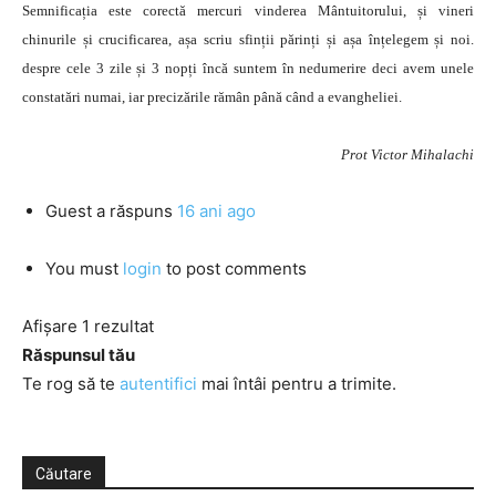
Semnificația este corectă mercuri vinderea Mântuitorului, și vineri
chinurile și crucificarea, așa scriu sfinții părinți și așa înțelegem și noi.
despre cele 3 zile și 3 nopți încă suntem în nedumerire deci avem unele
constatări numai, iar precizările rămân până când a evangheliei.
Prot Victor Mihalachi
Guest
a răspuns
16 ani ago
You must
login
to post comments
Afișare 1 rezultat
Răspunsul tău
Te rog să te
autentifici
mai întâi pentru a trimite.
Căutare