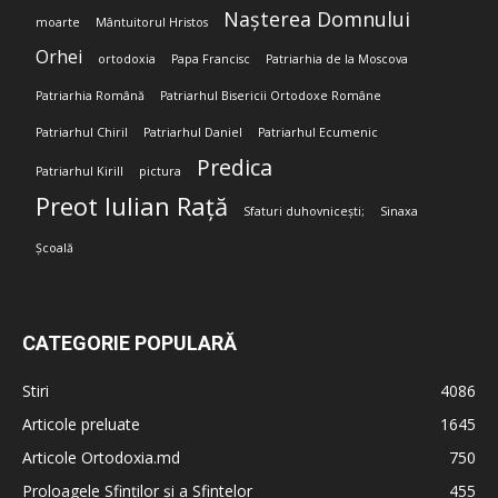
Nașterea Domnului
moarte
Mântuitorul Hristos
Orhei
ortodoxia
Papa Francisc
Patriarhia de la Moscova
Patriarhia Română
Patriarhul Bisericii Ortodoxe Române
Patriarhul Chiril
Patriarhul Daniel
Patriarhul Ecumenic
Predica
Patriarhul Kirill
pictura
Preot Iulian Rață
Sfaturi duhovnicești;
Sinaxa
Școală
CATEGORIE POPULARĂ
Stiri
4086
Articole preluate
1645
Articole Ortodoxia.md
750
Proloagele Sfinților și a Sfintelor
455