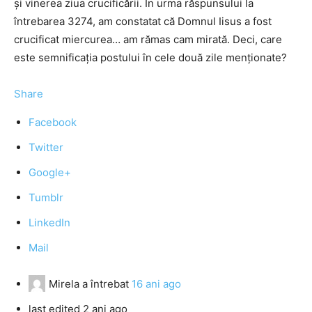
și vinerea ziua crucificării. În urma răspunsului la
întrebarea 3274, am constatat că Domnul Iisus a fost
crucificat miercurea… am rămas cam mirată. Deci, care
este semnificația postului în cele două zile menționate?
Share
Facebook
Twitter
Google+
Tumblr
LinkedIn
Mail
Mirela
a întrebat
16 ani ago
last edited 2 ani ago