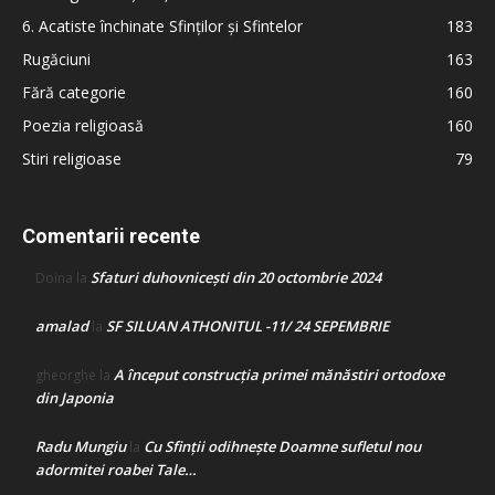
6. Acatiste închinate Sfinților și Sfintelor
183
Rugăciuni
163
Fără categorie
160
Poezia religioasă
160
Stiri religioase
79
Comentarii recente
Sfaturi duhovnicești din 20 octombrie 2024
Doina
la
amalad
SF SILUAN ATHONITUL -11/ 24 SEPEMBRIE
la
A început construcţia primei mănăstiri ortodoxe
gheorghe
la
din Japonia
Radu Mungiu
Cu Sfinții odihnește Doamne sufletul nou
la
adormitei roabei Tale…