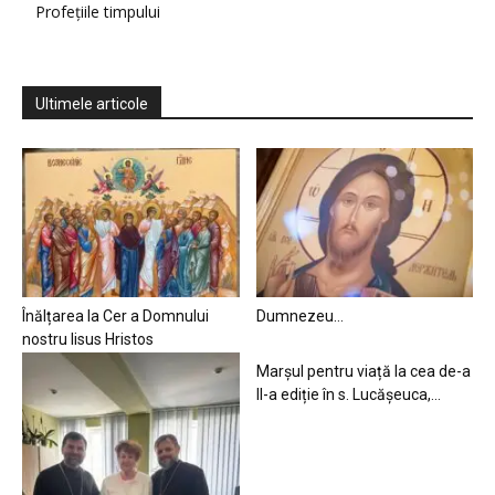
Profețiile timpului
Ultimele articole
Înălțarea la Cer a Domnului
Dumnezeu…
nostru Iisus Hristos
Marșul pentru viață la cea de-a
II-a ediție în s. Lucășeuca,...