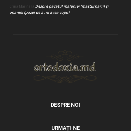
Despre păcatul malahiei (masturbării) şi
Crina Marina
la
onaniei (pazei de a nu avea copii)
DESPRE NOI
URMAȚI-NE