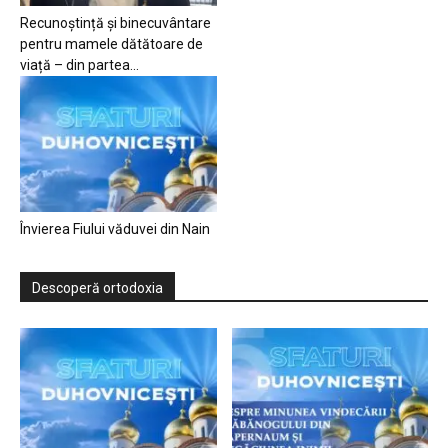
Recunoștință și binecuvântare
pentru mamele dătătoare de
viață – din partea...
Învierea Fiului văduvei din Nain
Descoperă ortodoxia