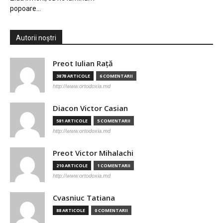
popoare…
Autorii noștri
Preot Iulian Raţă
3878 ARTICOLE
6 COMENTARII
http://www.ortodoxia.md
Diacon Victor Casian
581 ARTICOLE
5 COMENTARII
http://www.ortodoxia.md
Preot Victor Mihalachi
210 ARTICOLE
1 COMENTARII
http://www.ortodoxia.md
Cvasniuc Tatiana
88 ARTICOLE
0 COMENTARII