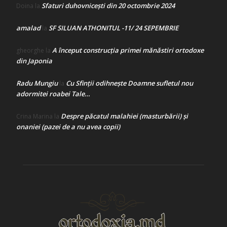
Sfaturi duhovnicești din 20 octombrie 2024
Doina
la
amalad
SF SILUAN ATHONITUL -11/ 24 SEPEMBRIE
la
A început construcţia primei mănăstiri ortodoxe
gheorghe
la
din Japonia
Radu Mungiu
Cu Sfinții odihnește Doamne sufletul nou
la
adormitei roabei Tale…
Despre păcatul malahiei (masturbării) şi
Crina Marina
la
onaniei (pazei de a nu avea copii)