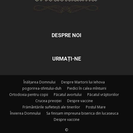
DESPRE NOI
URMAȚI-NE
Înălțarea Domnului
Despre Martorii lui Iehova
pogorirea-sfintului-duh
Piedici în calea mîntuirii
Ortodoxia pentru copii
Păcatul avortului
Păcatul vrăjitoriilor
Crucea preoției
Despre vaccine
Frământările sufletești ale tinerilor
Postul Mare
Învierea Domnului
Sa finisam impreuna biserica din lucaseuca
Despre vaccine
©