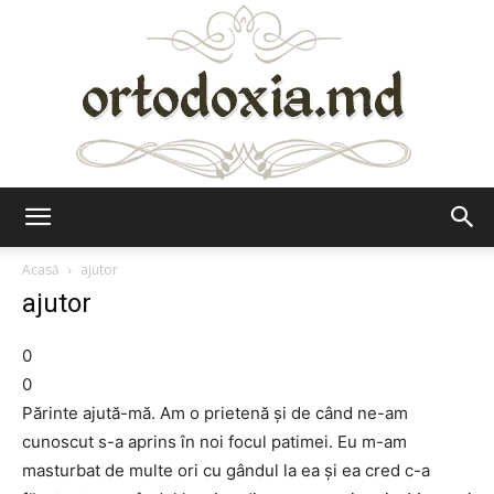
Ortodoxia.md
Acasă
ajutor
ajutor
0
0
Părinte ajută-mă. Am o prietenă și de când ne-am
cunoscut s-a aprins în noi focul patimei. Eu m-am
masturbat de multe ori cu gândul la ea și ea cred c-a