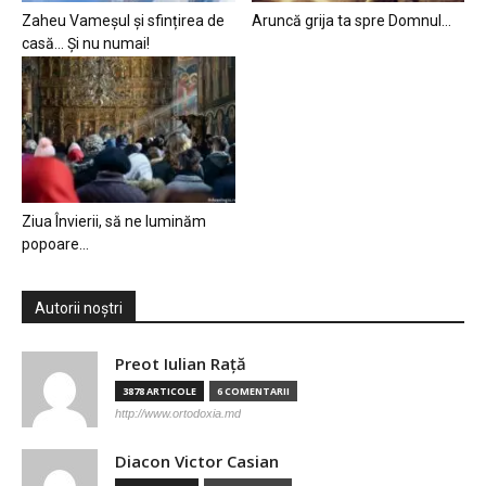
Zaheu Vameșul și sfințirea de
Aruncă grija ta spre Domnul…
casă… Și nu numai!
Ziua Învierii, să ne luminăm
popoare…
Autorii noștri
Preot Iulian Raţă
3878 ARTICOLE
6 COMENTARII
http://www.ortodoxia.md
Diacon Victor Casian