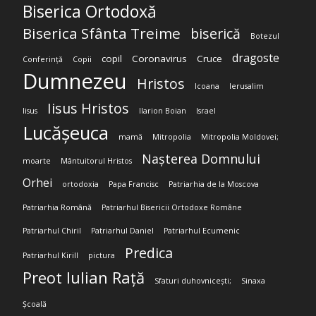
Biserica Ortodoxă
Biserica Sfânta Treime
biserică
Botezul
dragoste
copil
Coronavirus
Cruce
Conferință
Copii
Dumnezeu
Hristos
Icoana
Ierusalim
Iisus Hristos
Iisus
Ilarion Boian
Israel
Lucășeuca
mamă
Mitropolia
Mitropolia Moldovei;
Nașterea Domnului
moarte
Mântuitorul Hristos
Orhei
ortodoxia
Papa Francisc
Patriarhia de la Moscova
Patriarhia Română
Patriarhul Bisericii Ortodoxe Române
Patriarhul Chiril
Patriarhul Daniel
Patriarhul Ecumenic
Predica
Patriarhul Kirill
pictura
Preot Iulian Rață
Sfaturi duhovnicești;
Sinaxa
Școală