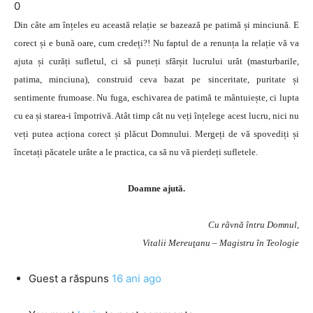
0
Din câte am înțeles eu această relație se bazează pe patimă și minciună. E
corect și e bună oare, cum credeți?! Nu faptul de a renunța la relație vă va
ajuta și curăți sufletul, ci să puneți sfârșit lucrului urât (masturbarile,
patima, minciuna), construid ceva bazat pe sinceritate, puritate și
sentimente frumoase. Nu fuga, eschivarea de patimă te mântuiește, ci lupta
cu ea și starea-i împotrivă. Atât timp cât nu veți înțelege acest lucru, nici nu
veți putea acționa corect și plăcut Domnului. Mergeți de vă spovediți și
încetați păcatele urâte a le practica, ca să nu vă pierdeți sufletele.
Doamne ajută.
Cu râvnă întru Domnul,
Vitalii Mereuţanu – Magistru în Teologie
Guest
a răspuns
16 ani ago