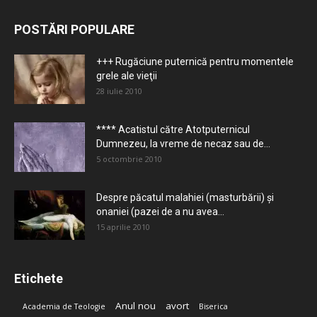
POSTĂRI POPULARE
+++ Rugăciune puternică pentru momentele
grele ale vieţii
28 iulie 2010
**** Acatistul către Atotputernicul
Dumnezeu, la vreme de necaz sau de...
5 octombrie 2010
Despre păcatul malahiei (masturbării) şi
onaniei (pazei de a nu avea...
15 aprilie 2010
Etichete
Anul nou
avort
Academia de Teologie
Biserica