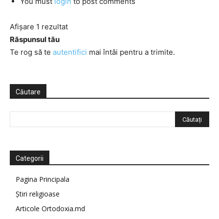
You must
login
to post comments
Afișare 1 rezultat
Răspunsul tău
Te rog să te
autentifici
mai întâi pentru a trimite.
Căutare
Categorii
Pagina Principala
Știri religioase
Articole Ortodoxia.md