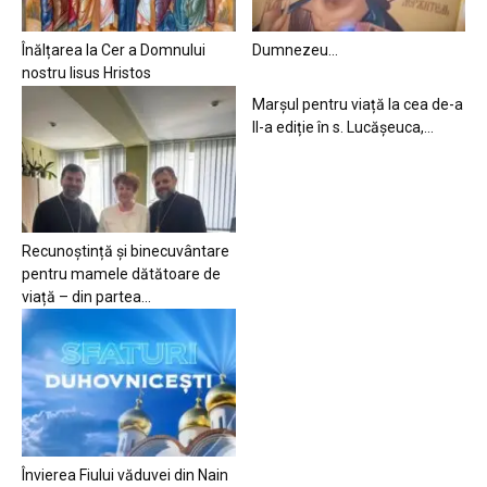
Înălțarea la Cer a Domnului
Dumnezeu…
nostru Iisus Hristos
Marșul pentru viață la cea de-a
II-a ediție în s. Lucășeuca,...
Recunoștință și binecuvântare
pentru mamele dătătoare de
viață – din partea...
Învierea Fiului văduvei din Nain