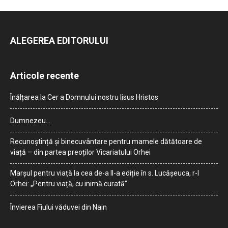
ALEGEREA EDITORULUI
Articole recente
Înălțarea la Cer a Domnului nostru Iisus Hristos
Dumnezeu…
Recunoștință și binecuvântare pentru mamele dătătoare de
viață – din partea preoților Vicariatului Orhei
Marșul pentru viață la cea de-a II-a ediție în s. Lucășeuca, r-l
Orhei: „Pentru viață, cu inimă curată”
Învierea Fiului văduvei din Nain