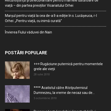
Recunoștință și binecuvântare pentru mamele dătătoare de
viață – din partea preoților Vicariatului Orhei
Marșul pentru viață la cea de-a II-a ediție în s. Lucășeuca, r-l
Orhei: „Pentru viață, cu inimă curată”
Învierea Fiului văduvei din Nain
POSTĂRI POPULARE
+++ Rugăciune puternică pentru momentele
grele ale vieţii
28 iulie 2010
**** Acatistul către Atotputernicul
Dumnezeu, la vreme de necaz sau de...
5 octombrie 2010