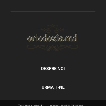
DESPRE NOI
URMAȚI-NE
Înălțarea Domnului
Despre Martorii lui Iehova