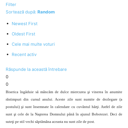
Filter
Sortează după:
Random
Newest First
Oldest First
Cele mai multe voturi
Recent activ
Răspunde la această întrebare
0
0
Biserica îngăduie să mâncăm de dulce miercurea şi vinerea în anumite
răstimpuri din cursul anului. Aceste zile sunt numite de dezlegare (a
postului) şi sunt însemnate în calendare cu cuvântul hărţi. Astfel de zile
sunt şi cele de la Naşterea Domnului până în ajunul Bobotezei. Deci de
suteţi pe stil vechi săptămâna aceasta nu sunt zile de post.