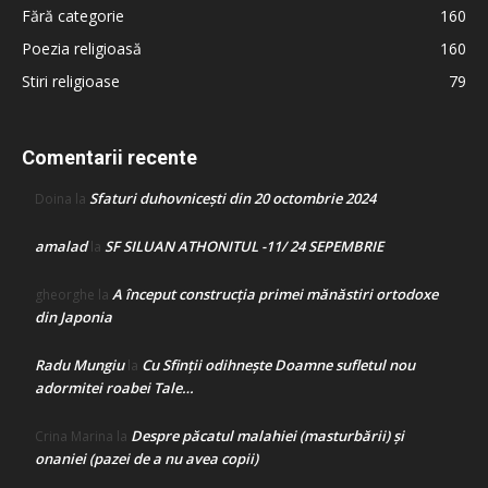
Fără categorie
160
Poezia religioasă
160
Stiri religioase
79
Comentarii recente
Sfaturi duhovnicești din 20 octombrie 2024
Doina
la
amalad
SF SILUAN ATHONITUL -11/ 24 SEPEMBRIE
la
A început construcţia primei mănăstiri ortodoxe
gheorghe
la
din Japonia
Radu Mungiu
Cu Sfinții odihnește Doamne sufletul nou
la
adormitei roabei Tale…
Despre păcatul malahiei (masturbării) şi
Crina Marina
la
onaniei (pazei de a nu avea copii)