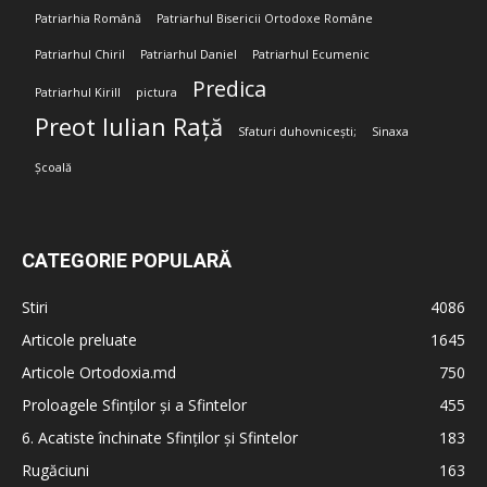
Patriarhia Română
Patriarhul Bisericii Ortodoxe Române
Patriarhul Chiril
Patriarhul Daniel
Patriarhul Ecumenic
Predica
Patriarhul Kirill
pictura
Preot Iulian Rață
Sfaturi duhovnicești;
Sinaxa
Școală
CATEGORIE POPULARĂ
Stiri
4086
Articole preluate
1645
Articole Ortodoxia.md
750
Proloagele Sfinților și a Sfintelor
455
6. Acatiste închinate Sfinților și Sfintelor
183
Rugăciuni
163