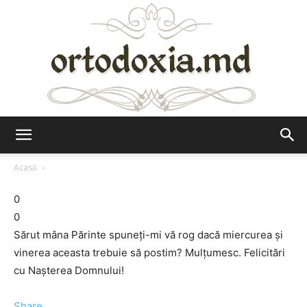
Ortodoxia.md
Acasă
0
0
Sărut mâna Părinte spuneţi-mi vă rog dacă miercurea şi
vinerea aceasta trebuie să postim? Mulţumesc. Felicitări
cu Naşterea Domnului!
Share