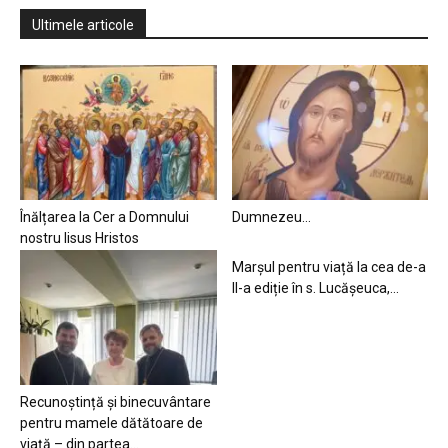
Ultimele articole
Înălțarea la Cer a Domnului
Dumnezeu…
nostru Iisus Hristos
Marșul pentru viață la cea de-a
II-a ediție în s. Lucășeuca,...
Recunoștință și binecuvântare
pentru mamele dătătoare de
viață – din partea...