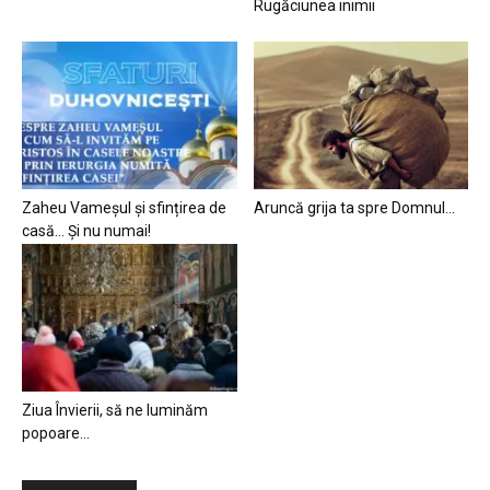
Rugăciunea inimii
Zaheu Vameșul și sfințirea de
Aruncă grija ta spre Domnul…
casă… Și nu numai!
Ziua Învierii, să ne luminăm
popoare…