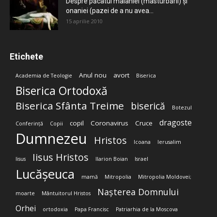
Despre păcatul malahiei (masturbării) şi
onaniei (pazei de a nu avea...
15 aprilie 2010
Etichete
Anul nou
avort
Academia de Teologie
Biserica
Biserica Ortodoxă
Biserica Sfânta Treime
biserică
Botezul
dragoste
copil
Coronavirus
Cruce
Conferință
Copii
Dumnezeu
Hristos
Icoana
Ierusalim
Iisus Hristos
Iisus
Ilarion Boian
Israel
Lucășeuca
mamă
Mitropolia
Mitropolia Moldovei;
Nașterea Domnului
moarte
Mântuitorul Hristos
Orhei
ortodoxia
Papa Francisc
Patriarhia de la Moscova