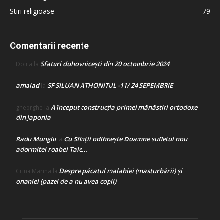
Stiri religioase
79
Comentarii recente
Sfaturi duhovnicești din 20 octombrie 2024
Doina
la
amalad
SF SILUAN ATHONITUL -11/ 24 SEPEMBRIE
la
A început construcţia primei mănăstiri ortodoxe
gheorghe
la
din Japonia
Radu Mungiu
Cu Sfinții odihnește Doamne sufletul nou
la
adormitei roabei Tale…
Despre păcatul malahiei (masturbării) şi
Crina Marina
la
onaniei (pazei de a nu avea copii)