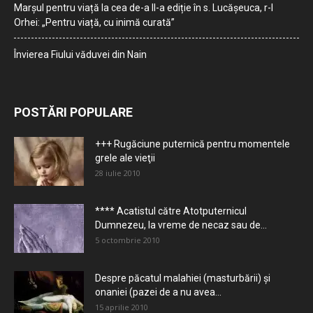
Marșul pentru viață la cea de-a II-a ediție în s. Lucășeuca, r-l
Orhei: „Pentru viață, cu inimă curată”
Învierea Fiului văduvei din Nain
POSTĂRI POPULARE
+++ Rugăciune puternică pentru momentele
grele ale vieţii
28 iulie 2010
**** Acatistul către Atotputernicul
Dumnezeu, la vreme de necaz sau de...
5 octombrie 2010
Despre păcatul malahiei (masturbării) şi
onaniei (pazei de a nu avea...
15 aprilie 2010