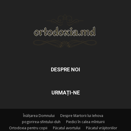
DESPRE NOI
URMAȚI-NE
Înălțarea Domnului
Despre Martorii lui Iehova
pogorirea-sfintului-duh
Piedici în calea mîntuirii
Ortodoxia pentru copii
Păcatul avortului
Păcatul vrăjitoriilor