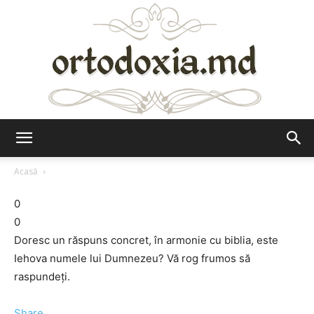
Ortodoxia.md
Acasă
0
0
Doresc un răspuns concret, în armonie cu biblia, este
Iehova numele lui Dumnezeu? Vă rog frumos să
raspundeţi.
Share