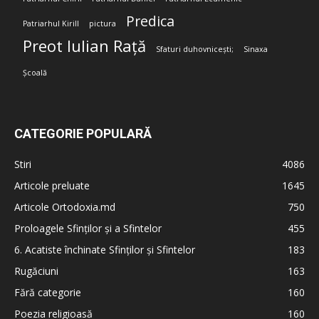
Predica
Patriarhul Kirill
pictura
Preot Iulian Rață
Sfaturi duhovnicești;
Sinaxa
Școală
CATEGORIE POPULARĂ
Stiri
4086
Articole preluate
1645
Articole Ortodoxia.md
750
Proloagele Sfinților și a Sfintelor
455
6. Acatiste închinate Sfinților și Sfintelor
183
Rugăciuni
163
Fără categorie
160
Poezia religioasă
160