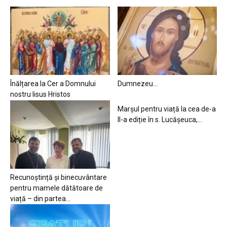
Înălțarea la Cer a Domnului
Dumnezeu…
nostru Iisus Hristos
Marșul pentru viață la cea de-a
II-a ediție în s. Lucășeuca,...
Recunoștință și binecuvântare
pentru mamele dătătoare de
viață – din partea...