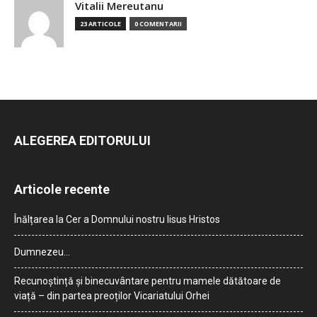
Vitalii Mereutanu
23 ARTICOLE
0 COMENTARII
ALEGEREA EDITORULUI
Articole recente
Înălțarea la Cer a Domnului nostru Iisus Hristos
Dumnezeu…
Recunoștință și binecuvântare pentru mamele dătătoare de
viață – din partea preoților Vicariatului Orhei