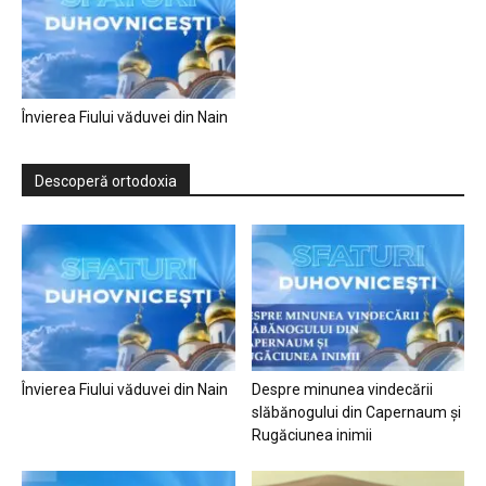
Învierea Fiului văduvei din Nain
Descoperă ortodoxia
Învierea Fiului văduvei din Nain
Despre minunea vindecării
slăbănogului din Capernaum și
Rugăciunea inimii