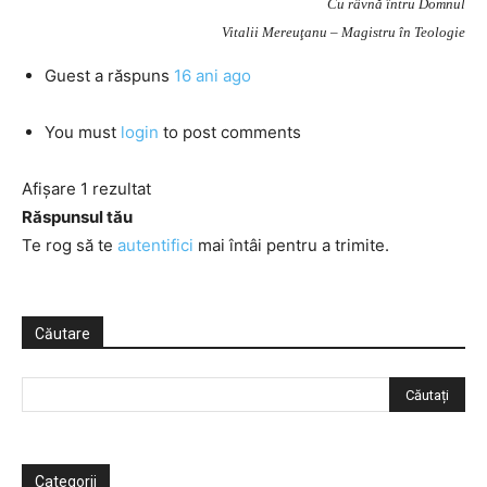
Cu râvnă întru Domnul
Vitalii Mereuţanu – Magistru în Teologie
Guest
a răspuns
16 ani ago
You must
login
to post comments
Afișare 1 rezultat
Răspunsul tău
Te rog să te
autentifici
mai întâi pentru a trimite.
Căutare
Categorii