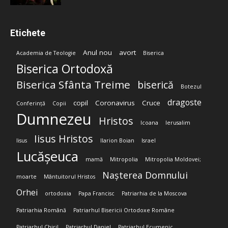
Etichete
Anul nou
avort
Academia de Teologie
Biserica
Biserica Ortodoxă
Biserica Sfânta Treime
biserică
Botezul
dragoste
copil
Coronavirus
Cruce
Conferință
Copii
Dumnezeu
Hristos
Icoana
Ierusalim
Iisus Hristos
Iisus
Ilarion Boian
Israel
Lucășeuca
mamă
Mitropolia
Mitropolia Moldovei;
Nașterea Domnului
moarte
Mântuitorul Hristos
Orhei
ortodoxia
Papa Francisc
Patriarhia de la Moscova
Patriarhia Română
Patriarhul Bisericii Ortodoxe Române
Patriarhul Chiril
Patriarhul Daniel
Patriarhul Ecumenic