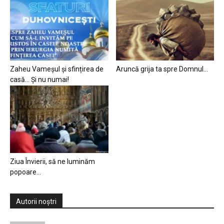
Zaheu Vameșul și sfințirea de
Aruncă grija ta spre Domnul…
casă… Și nu numai!
Ziua Învierii, să ne luminăm
popoare…
Autorii noștri