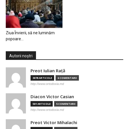
Ziua Învierii, să ne luminăm
popoare…
Autorii noștri
Preot Iulian Raţă
3878 ARTICOLE
6 COMENTARII
http://www.ortodoxia.md
Diacon Victor Casian
581 ARTICOLE
5 COMENTARII
http://www.ortodoxia.md
Preot Victor Mihalachi