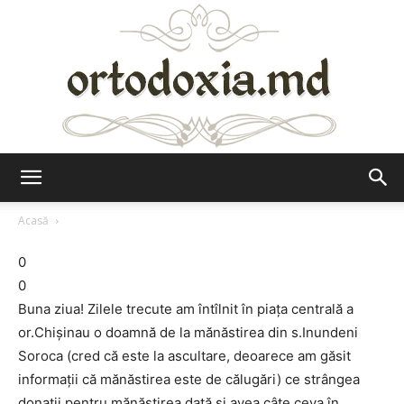
Ortodoxia.md
Acasă
0
0
Buna ziua! Zilele trecute am întîlnit în piaţa centrală a
or.Chişinau o doamnă de la mănăstirea din s.Inundeni
Soroca (cred că este la ascultare, deoarece am găsit
informaţii că mănăstirea este de călugări) ce strângea
donaţii pentru mănăstirea dată şi avea câte ceva în