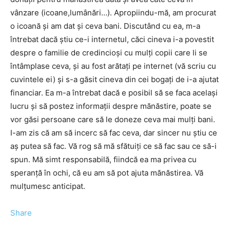
vânzare (icoane,lumânări…). Apropiindu-mă, am procurat
o icoană şi am dat şi ceva bani. Discutând cu ea, m-a
întrebat dacă ştiu ce-i internetul, căci cineva i-a povestit
despre o familie de credincioşi cu mulţi copii care li se
întâmplase ceva, şi au fost arătaţi pe internet (vă scriu cu
cuvintele ei) şi s-a găsit cineva din cei bogaţi de i-a ajutat
financiar. Ea m-a întrebat dacă e posibil să se faca acelaşi
lucru şi să postez informaţii despre mănăstire, poate se
vor găsi persoane care să le doneze ceva mai mulţi bani.
I-am zis că am să incerc să fac ceva, dar sincer nu ştiu ce
aş putea să fac. Vă rog să mă sfătuiţi ce să fac sau ce să-i
spun. Mă simt responsabilă, fiindcă ea ma privea cu
speranţă în ochi, că eu am să pot ajuta mănăstirea. Vă
mulţumesc anticipat.
Share