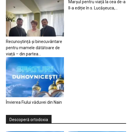
Marșul pentru viață la cea de-a
II-a ediție în s. Lucășeuca,...
Recunoștință și binecuvântare
pentru mamele dătătoare de
viață – din partea...
Învierea Fiului văduvei din Nain
Descoperă ortodoxia