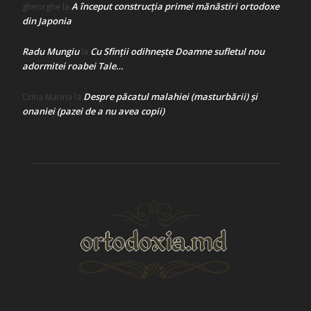
A început construcţia primei mănăstiri ortodoxe
gheorghe
la
din Japonia
Radu Mungiu
Cu Sfinții odihnește Doamne sufletul nou
la
adormitei roabei Tale…
Despre păcatul malahiei (masturbării) şi
Crina Marina
la
onaniei (pazei de a nu avea copii)