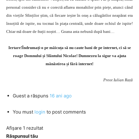
personal consider că nu e corectă aflarea monahilor prin piețe, atunci când
din viețile Sfinților știm, că fiecare ieșire în oraș a călugărilor neapărat era
însoțită de ispite, nu tocmai în piața centrală, unde doare ochiul de ispite!
Chiar mă doare de frații noștri… Goana asta nebună după bani…
Iertare!Îndrumați-o pe măicuța să nu caute bani de pe internet, ci să se
roage Domnului și Sfântului Nicolae! Dumnezeu la sigur va ajuta
mănăstirea și fără internet!
Preot Iulian Rață
Guest
a răspuns
16 ani ago
You must
login
to post comments
Afișare 1 rezultat
Răspunsul tău