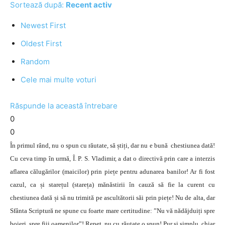
Sortează după:
Recent activ
Newest First
Oldest First
Random
Cele mai multe voturi
Răspunde la această întrebare
0
0
În primul rând, nu o spun cu răutate, să știți, dar nu e bună chestiunea dată!
Cu ceva timp în urmă, Î. P. S. Vladimir, a dat o directivă prin care a interzis
aflarea călugărilor (maicilor) prin piețe pentru adunarea banilor! Ar fi fost
cazul, ca și starețul (stareța) mănăstirii în cauză să fie la curent cu
chestiunea dată și să nu trimită pe ascultătorii săi prin piețe! Nu de alta, dar
Sfânta Scriptură ne spune cu foarte mare certitudine: ”Nu vă nădăjduiți spre
boieri, spre fiii oamenilor”! Repet, nu cu răutate o spun! Pur și simplu, chiar