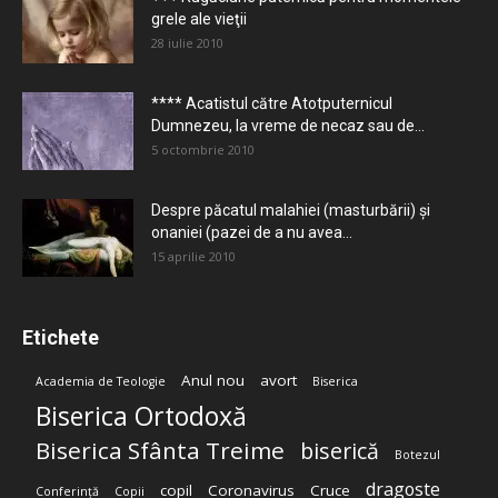
grele ale vieţii
28 iulie 2010
**** Acatistul către Atotputernicul
Dumnezeu, la vreme de necaz sau de...
5 octombrie 2010
Despre păcatul malahiei (masturbării) şi
onaniei (pazei de a nu avea...
15 aprilie 2010
Etichete
Anul nou
avort
Academia de Teologie
Biserica
Biserica Ortodoxă
Biserica Sfânta Treime
biserică
Botezul
dragoste
copil
Coronavirus
Cruce
Conferință
Copii