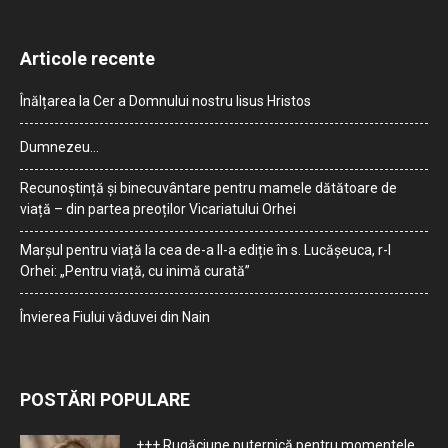
Articole recente
Înălțarea la Cer a Domnului nostru Iisus Hristos
Dumnezeu…
Recunoștință și binecuvântare pentru mamele dătătoare de
viață – din partea preoților Vicariatului Orhei
Marșul pentru viață la cea de-a II-a ediție în s. Lucășeuca, r-l
Orhei: „Pentru viață, cu inimă curată”
Învierea Fiului văduvei din Nain
POSTĂRI POPULARE
+++ Rugăciune puternică pentru momentele