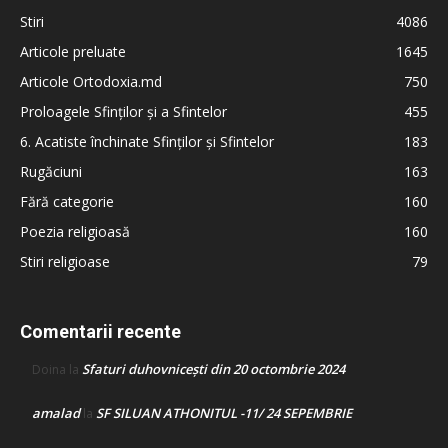
Stiri
4086
Articole preluate
1645
Articole Ortodoxia.md
750
Proloagele Sfinților și a Sfintelor
455
6. Acatiste închinate Sfinților și Sfintelor
183
Rugăciuni
163
Fără categorie
160
Poezia religioasă
160
Stiri religioase
79
Comentarii recente
Sfaturi duhovnicești din 20 octombrie 2024
Doina
la
amalad
SF SILUAN ATHONITUL -11/ 24 SEPEMBRIE
la