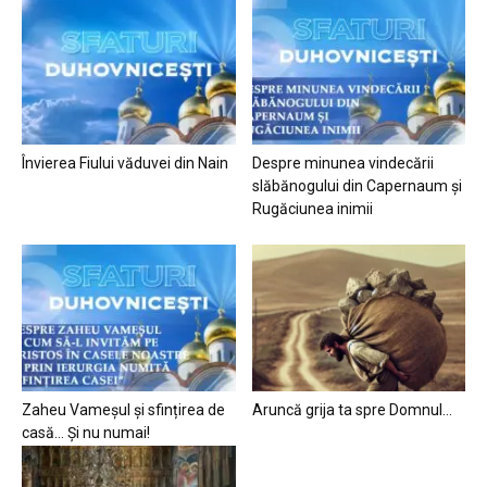
Învierea Fiului văduvei din Nain
Despre minunea vindecării
slăbănogului din Capernaum și
Rugăciunea inimii
Zaheu Vameșul și sfințirea de
Aruncă grija ta spre Domnul…
casă… Și nu numai!