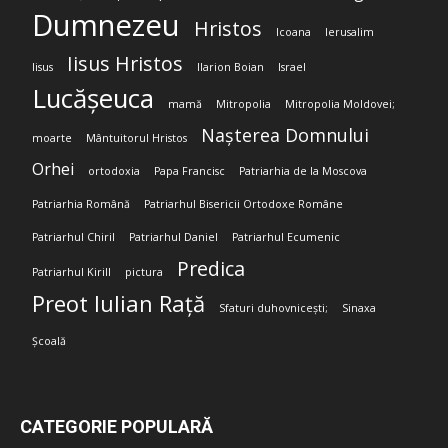
Dumnezeu
Hristos
Icoana
Ierusalim
Iisus Hristos
Iisus
Ilarion Boian
Israel
Lucășeuca
mamă
Mitropolia
Mitropolia Moldovei;
Nașterea Domnului
moarte
Mântuitorul Hristos
Orhei
ortodoxia
Papa Francisc
Patriarhia de la Moscova
Patriarhia Română
Patriarhul Bisericii Ortodoxe Române
Patriarhul Chiril
Patriarhul Daniel
Patriarhul Ecumenic
Predica
Patriarhul Kirill
pictura
Preot Iulian Rață
Sfaturi duhovnicești;
Sinaxa
Școală
CATEGORIE POPULARĂ