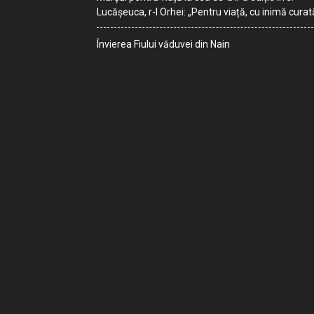
Lucășeuca, r-l Orhei: „Pentru viață, cu inimă curat
Învierea Fiului văduvei din Nain