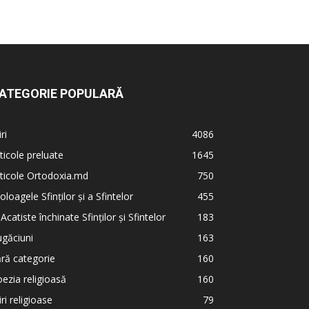
ATEGORIE POPULARĂ
iri
4086
ticole preluate
1645
ticole Ortodoxia.md
750
oloagele Sfinților și a Sfintelor
455
 Acatiste închinate Sfinților și Sfintelor
183
găciuni
163
ră categorie
160
ezia religioasă
160
iri religioase
79