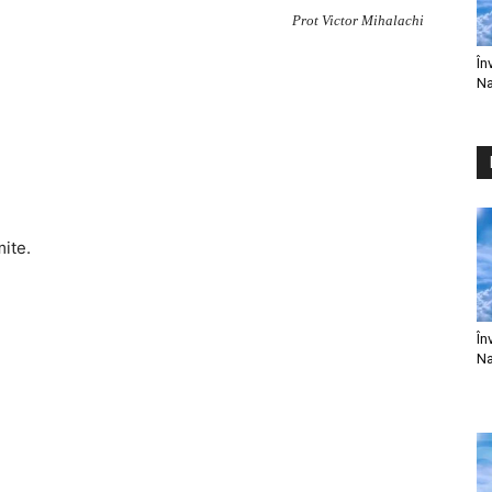
Prot Victor Mihalachi
În
Na
mite.
În
Na