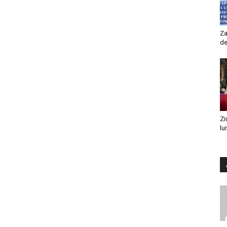
Za
de
Zi
lu