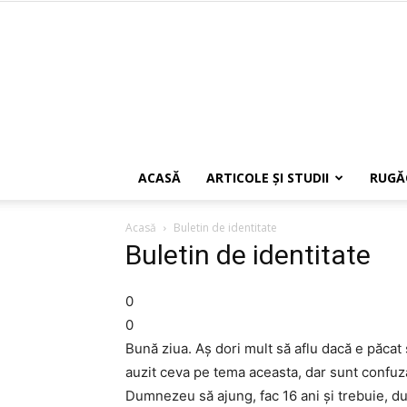
ACASĂ
ARTICOLE ŞI STUDII
RUGĂ
Acasă
Buletin de identitate
Buletin de identitate
0
0
Bună ziua. Aş dori mult să aflu dacă e păcat 
auzit ceva pe tema aceasta, dar sunt confuză.
Dumnezeu să ajung, fac 16 ani şi trebuie, du