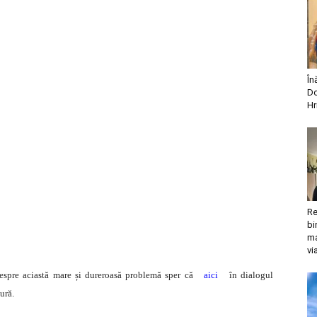
În
Do
Hr
Re
bi
ma
vi
despre aciastă mare și dureroasă problemă sper că
aici
în dialogul
ură.