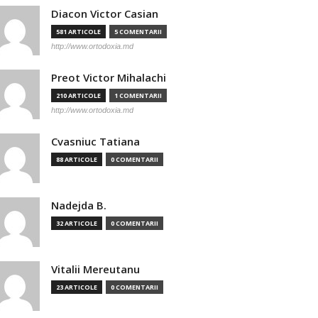
Diacon Victor Casian
581 ARTICOLE
5 COMENTARII
http://www.ortodoxia.md
Preot Victor Mihalachi
210 ARTICOLE
1 COMENTARII
http://www.ortodoxia.md
Cvasniuc Tatiana
88 ARTICOLE
0 COMENTARII
Nadejda B.
32 ARTICOLE
0 COMENTARII
Vitalii Mereutanu
23 ARTICOLE
0 COMENTARII