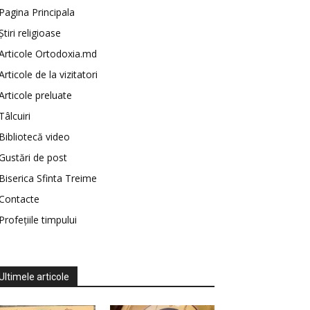
Pagina Principala
Știri religioase
Articole Ortodoxia.md
Articole de la vizitatori
Articole preluate
Tâlcuiri
Bibliotecă video
Gustări de post
Biserica Sfinta Treime
Contacte
Profețiile timpului
Ultimele articole