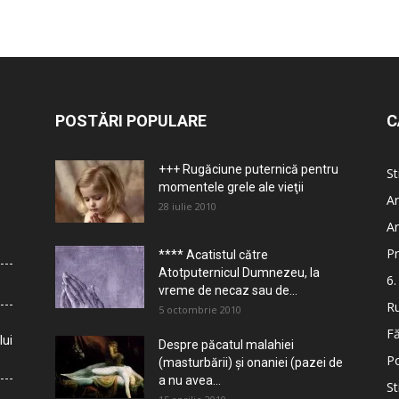
POSTĂRI POPULARE
C
+++ Rugăciune puternică pentru
St
momentele grele ale vieţii
Ar
28 iulie 2010
Ar
Pr
**** Acatistul către
Atotputernicul Dumnezeu, la
6.
vreme de necaz sau de...
Ru
5 octombrie 2010
Fă
lui
Despre păcatul malahiei
Po
(masturbării) şi onaniei (pazei de
a nu avea...
St