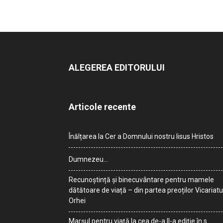
ALEGEREA EDITORULUI
Articole recente
Înălțarea la Cer a Domnului nostru Iisus Hristos
Dumnezeu…
Recunoștință și binecuvântare pentru mamele
dătătoare de viață – din partea preoților Vicariatu
Orhei
Marșul pentru viață la cea de-a II-a ediție în s.