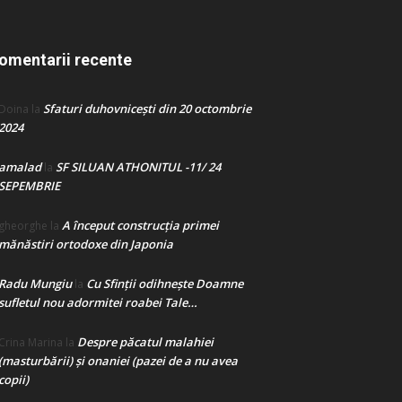
omentarii recente
Sfaturi duhovnicești din 20 octombrie
Doina
la
2024
amalad
SF SILUAN ATHONITUL -11/ 24
la
SEPEMBRIE
A început construcţia primei
gheorghe
la
mănăstiri ortodoxe din Japonia
Radu Mungiu
Cu Sfinții odihnește Doamne
la
sufletul nou adormitei roabei Tale…
Despre păcatul malahiei
Crina Marina
la
(masturbării) şi onaniei (pazei de a nu avea
copii)