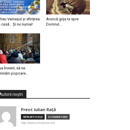
heu Vameșul și sfințirea
Aruncă grija ta spre
 casă… Și nu numai!
Domnul…
ua Învierii, să ne
minăm popoare…
Autorii noștri
Preot Iulian Raţă
3878 ARTICOLE
6 COMENTARII
http://www.ortodoxia.md