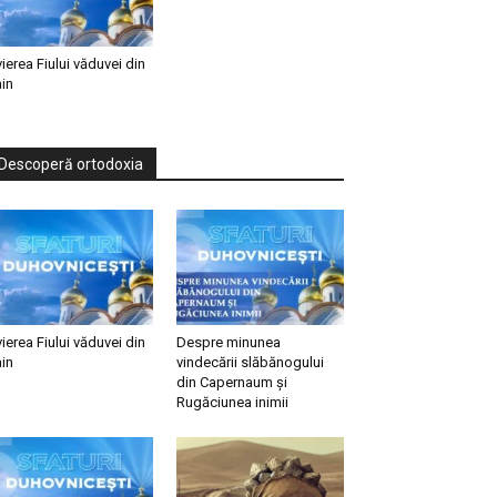
vierea Fiului văduvei din
in
Descoperă ortodoxia
vierea Fiului văduvei din
Despre minunea
in
vindecării slăbănogului
din Capernaum și
Rugăciunea inimii