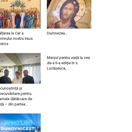
ălțarea la Cer a
Dumnezeu…
mnului nostru Iisus
istos
Marșul pentru viață la cea
de-a II-a ediție în s.
Lucășeuca,...
cunoștință și
necuvântare pentru
mele dătătoare de
ață – din partea...