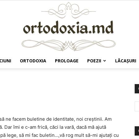
CIUNI
ORTODOXIA
PROLOAGE
POEZII
LĂCAŞURI
Ortodoxia.md
să ne facem buletine de identitate, noi creştinii. Am
 Dar îmi e c-am frică, căci la vară, dacă mă ajută
pă lege, să mi fac buletin…,vă rog mult să-mi ajutaţi cu