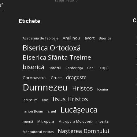
15 aprilie 2010
ă”
C
Etichete
Anul nou
avort
Academia de Teologie
Biserica
Biserica Ortodoxă
Biserica Sfânta Treime
biserică
copil
Botezul
Conferință
Copii
dragoste
Coronavirus
Cruce
Dumnezeu
Hristos
Icoana
Iisus Hristos
Ierusalim
Iisus
Lucășeuca
Ilarion Boian
Israel
mamă
Mitropolia
Mitropolia Moldovei;
moarte
Nașterea Domnului
Mântuitorul Hristos