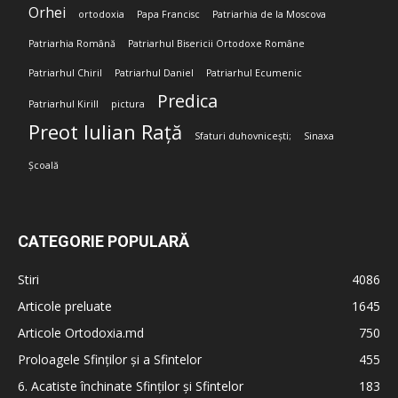
Orhei
ortodoxia
Papa Francisc
Patriarhia de la Moscova
Patriarhia Română
Patriarhul Bisericii Ortodoxe Române
Patriarhul Chiril
Patriarhul Daniel
Patriarhul Ecumenic
Predica
Patriarhul Kirill
pictura
Preot Iulian Rață
Sfaturi duhovnicești;
Sinaxa
Școală
CATEGORIE POPULARĂ
Stiri
4086
Articole preluate
1645
Articole Ortodoxia.md
750
Proloagele Sfinților și a Sfintelor
455
6. Acatiste închinate Sfinților și Sfintelor
183