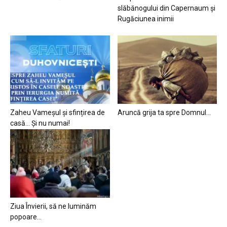
slăbănogului din Capernaum și
Rugăciunea inimii
Zaheu Vameșul și sfințirea de
Aruncă grija ta spre Domnul…
casă… Și nu numai!
Ziua Învierii, să ne luminăm
popoare…