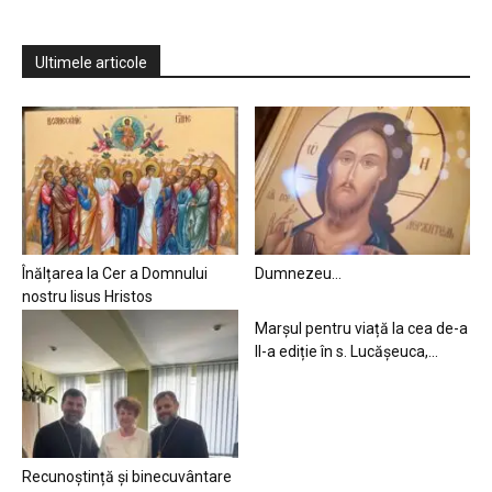
Ultimele articole
Înălțarea la Cer a Domnului
Dumnezeu…
nostru Iisus Hristos
Marșul pentru viață la cea de-a
II-a ediție în s. Lucășeuca,...
Recunoștință și binecuvântare