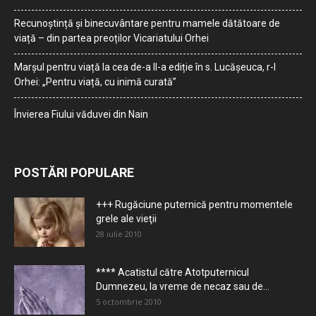
Recunoștință și binecuvântare pentru mamele dătătoare de
viață – din partea preoților Vicariatului Orhei
Marșul pentru viață la cea de-a II-a ediție în s. Lucășeuca, r-l
Orhei: „Pentru viață, cu inimă curată”
Învierea Fiului văduvei din Nain
POSTĂRI POPULARE
+++ Rugăciune puternică pentru momentele
grele ale vieţii
28 iulie 2010
**** Acatistul către Atotputernicul
Dumnezeu, la vreme de necaz sau de...
5 octombrie 2010