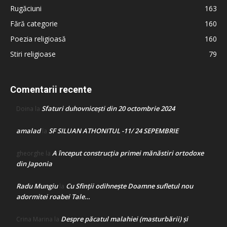
Rugăciuni
163
Fără categorie
160
Poezia religioasă
160
Stiri religioase
79
Comentarii recente
Sfaturi duhovnicești din 20 octombrie 2024
Doina
la
amalad
SF SILUAN ATHONITUL -11/ 24 SEPEMBRIE
la
A început construcţia primei mănăstiri ortodoxe
gheorghe
la
din Japonia
Radu Mungiu
Cu Sfinții odihnește Doamne sufletul nou
la
adormitei roabei Tale…
Despre păcatul malahiei (masturbării) şi
Crina Marina
la