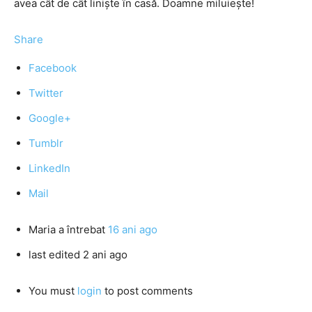
avea cât de cât linişte în casă. Doamne miluieşte!
Share
Facebook
Twitter
Google+
Tumblr
LinkedIn
Mail
Maria
a întrebat
16 ani ago
last edited 2 ani ago
You must
login
to post comments