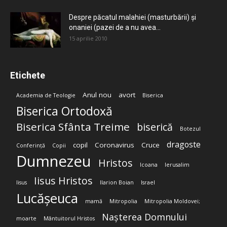
Despre păcatul malahiei (masturbării) şi
onaniei (pazei de a nu avea...
15 aprilie 2010
Etichete
Anul nou
avort
Academia de Teologie
Biserica
Biserica Ortodoxă
Biserica Sfânta Treime
biserică
Botezul
dragoste
copil
Coronavirus
Cruce
Conferință
Copii
Dumnezeu
Hristos
Icoana
Ierusalim
Iisus Hristos
Iisus
Ilarion Boian
Israel
Lucășeuca
mamă
Mitropolia
Mitropolia Moldovei;
Nașterea Domnului
moarte
Mântuitorul Hristos