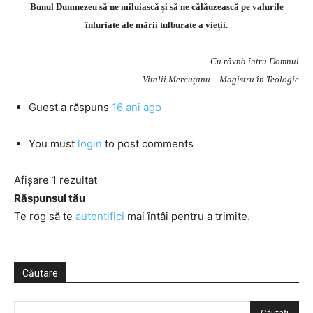
Bunul Dumnezeu să ne miluiască și să ne călăuzească pe valurile
înfuriate ale mării tulburate a vieții.
Cu râvnă întru Domnul
Vitalii Mereuţanu – Magistru în Teologie
Guest
a răspuns
16 ani ago
You must
login
to post comments
Afișare 1 rezultat
Răspunsul tău
Te rog să te
autentifici
mai întâi pentru a trimite.
Căutare