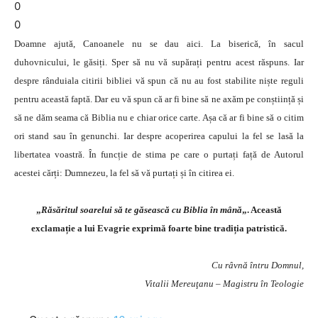
0
0
Doamne ajută, Canoanele nu se dau aici. La biserică, în sacul
duhovnicului, le găsiți. Sper să nu vă supărați pentru acest răspuns. Iar
despre rânduiala citirii bibliei vă spun că nu au fost stabilite niște reguli
pentru această faptă. Dar eu vă spun că ar fi bine să ne axăm pe conștiință și
să ne dăm seama că Biblia nu e chiar orice carte. Așa că ar fi bine să o citim
ori stand sau în genunchi. Iar despre acoperirea capului la fel se lasă la
libertatea voastră. În funcție de stima pe care o purtați față de Autorul
acestei cărți: Dumnezeu, la fel să vă purtați și în citirea ei.
„
Răsăritul soarelui să te găsească cu Biblia în mână
„. Această
exclamație a lui Evagrie exprimă foarte bine tradiția patristică.
Cu râvnă întru Domnul,
Vitalii Mereuţanu – Magistru în Teologie