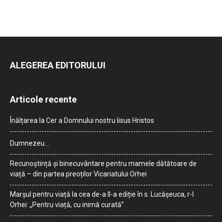
ALEGEREA EDITORULUI
Articole recente
Înălțarea la Cer a Domnului nostru Iisus Hristos
Dumnezeu…
Recunoștință și binecuvântare pentru mamele dătătoare de
viață – din partea preoților Vicariatului Orhei
Marșul pentru viață la cea de-a II-a ediție în s. Lucășeuca, r-l
Orhei: „Pentru viață, cu inimă curată”