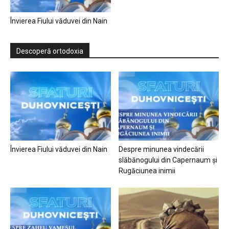
Învierea Fiului văduvei din Nain
Descoperă ortodoxia
Învierea Fiului văduvei din Nain
Despre minunea vindecării
slăbănogului din Capernaum și
Rugăciunea inimii