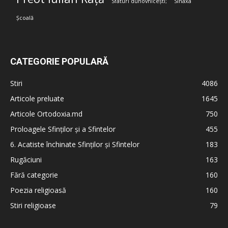
Sfaturi duhovnicești;
Sinaxa
Școală
CATEGORIE POPULARĂ
Stiri
4086
Articole preluate
1645
Articole Ortodoxia.md
750
Proloagele Sfinților și a Sfintelor
455
6. Acatiste închinate Sfinților și Sfintelor
183
Rugăciuni
163
Fără categorie
160
Poezia religioasă
160
Stiri religioase
79