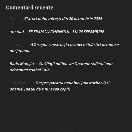
Comentarii recente
Sfaturi duhovnicești din 20 octombrie 2024
Doina
la
amalad
SF SILUAN ATHONITUL -11/ 24 SEPEMBRIE
la
A început construcţia primei mănăstiri ortodoxe
gheorghe
la
din Japonia
Radu Mungiu
Cu Sfinții odihnește Doamne sufletul nou
la
adormitei roabei Tale…
Despre păcatul malahiei (masturbării) şi
Crina Marina
la
onaniei (pazei de a nu avea copii)