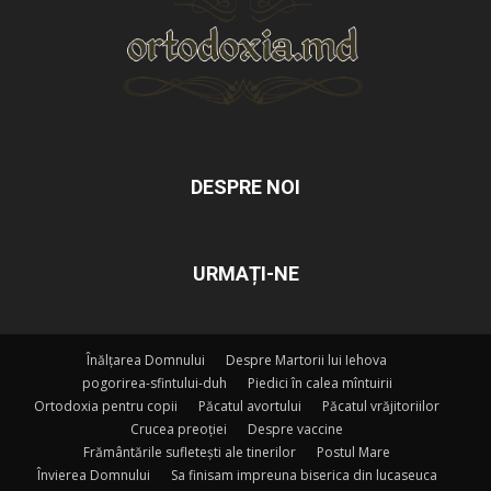
DESPRE NOI
URMAȚI-NE
Înălțarea Domnului
Despre Martorii lui Iehova
pogorirea-sfintului-duh
Piedici în calea mîntuirii
Ortodoxia pentru copii
Păcatul avortului
Păcatul vrăjitoriilor
Crucea preoției
Despre vaccine
Frământările sufletești ale tinerilor
Postul Mare
Învierea Domnului
Sa finisam impreuna biserica din lucaseuca