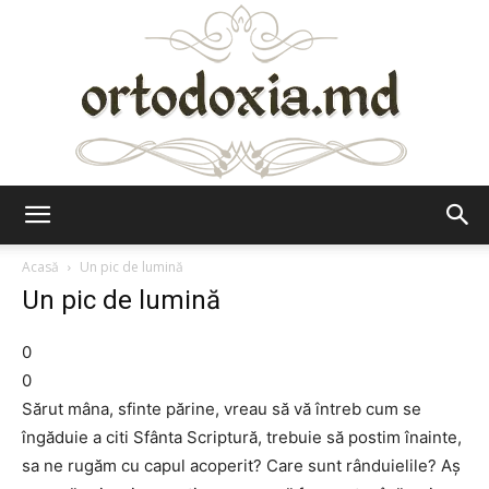
Ortodoxia.md
Acasă
Un pic de lumină
Un pic de lumină
0
0
Sărut mâna, sfinte părine, vreau să vă întreb cum se
îngăduie a citi Sfânta Scriptură, trebuie să postim înainte,
sa ne rugăm cu capul acoperit? Care sunt rânduielile? Aş