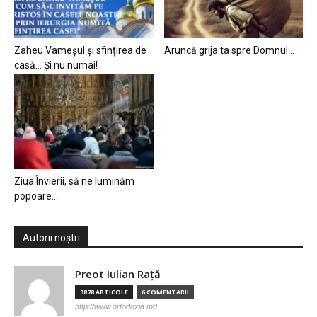
Zaheu Vameșul și sfințirea de
Aruncă grija ta spre Domnul…
casă… Și nu numai!
Ziua Învierii, să ne luminăm
popoare…
Autorii noștri
Preot Iulian Raţă
3878 ARTICOLE
6 COMENTARII
http://www.ortodoxia.md