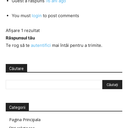
Guest
a răspuns
16 ani ago
You must
login
to post comments
Afișare 1 rezultat
Răspunsul tău
Te rog să te
autentifici
mai întâi pentru a trimite.
Căutare
Categorii
Pagina Principala