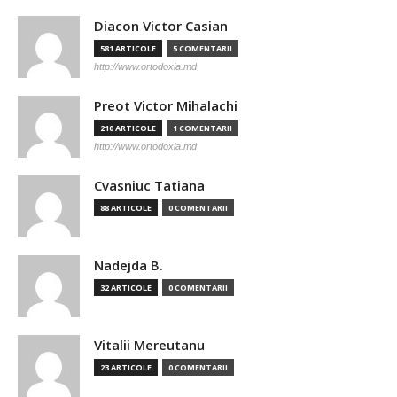
Diacon Victor Casian
581 ARTICOLE
5 COMENTARII
http://www.ortodoxia.md
Preot Victor Mihalachi
210 ARTICOLE
1 COMENTARII
http://www.ortodoxia.md
Cvasniuc Tatiana
88 ARTICOLE
0 COMENTARII
Nadejda B.
32 ARTICOLE
0 COMENTARII
Vitalii Mereutanu
23 ARTICOLE
0 COMENTARII