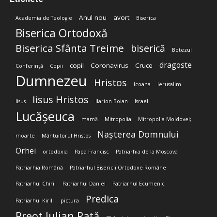
Anul nou
avort
Academia de Teologie
Biserica
Biserica Ortodoxă
Biserica Sfânta Treime
biserică
Botezul
dragoste
copil
Coronavirus
Cruce
Conferință
Copii
Dumnezeu
Hristos
Icoana
Ierusalim
Iisus Hristos
Iisus
Ilarion Boian
Israel
Lucășeuca
mamă
Mitropolia
Mitropolia Moldovei;
Nașterea Domnului
moarte
Mântuitorul Hristos
Orhei
ortodoxia
Papa Francisc
Patriarhia de la Moscova
Patriarhia Română
Patriarhul Bisericii Ortodoxe Române
Patriarhul Chiril
Patriarhul Daniel
Patriarhul Ecumenic
Predica
Patriarhul Kirill
pictura
Preot Iulian Rață