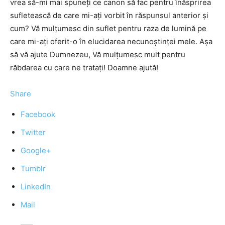
vrea să-mi mai spuneţi ce canon să fac pentru înăsprirea
sufletească de care mi-aţi vorbit în răspunsul anterior şi
cum? Vă mulţumesc din suflet pentru raza de lumină pe
care mi-aţi oferit-o în elucidarea necunoştinţei mele. Aşa
să vă ajute Dumnezeu, Vă mulţumesc mult pentru
răbdarea cu care ne trataţi! Doamne ajută!
Share
Facebook
Twitter
Google+
Tumblr
LinkedIn
Mail