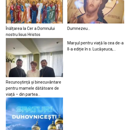
Înălțarea la Cer a Domnului
Dumnezeu…
nostru Iisus Hristos
Marșul pentru viață la cea de-a
II-a ediție în s. Lucășeuca,...
Recunoștință și binecuvântare
pentru mamele dătătoare de
viață – din partea...