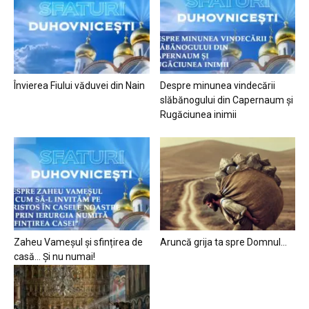
Învierea Fiului văduvei din Nain
Despre minunea vindecării
slăbănogului din Capernaum și
Rugăciunea inimii
Zaheu Vameșul și sfințirea de
Aruncă grija ta spre Domnul…
casă… Și nu numai!