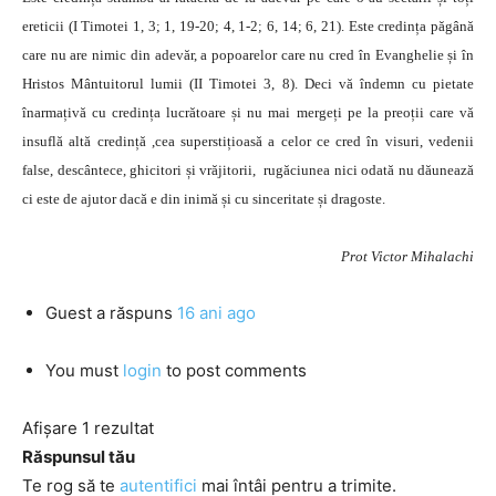
ereticii (I Timotei 1, 3; 1, 19-20; 4, 1-2; 6, 14; 6, 21). Este credința păgână
care nu are nimic din adevăr, a popoarelor care nu cred în Evanghelie și în
Hristos Mântuitorul lumii (II Timotei 3, 8). Deci vă îndemn cu pietate
înarmațivă cu credința lucrătoare și nu mai mergeți pe la preoții care vă
insuflă altă credință ,cea superstițioasă a celor ce cred în visuri, vedenii
false, descântece, ghicitori și vrăjitorii, rugăciunea nici odată nu dăunează
ci este de ajutor dacă e din inimă și cu sinceritate și dragoste.
Prot Victor Mihalachi
Guest
a răspuns
16 ani ago
You must
login
to post comments
Afișare 1 rezultat
Răspunsul tău
Te rog să te
autentifici
mai întâi pentru a trimite.