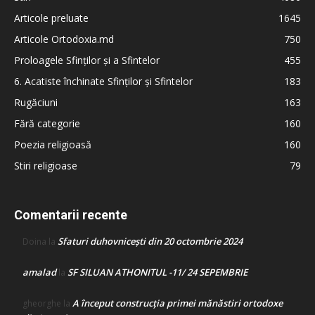
Articole preluate
1645
Articole Ortodoxia.md
750
Proloagele Sfinților și a Sfintelor
455
6. Acatiste închinate Sfinților și Sfintelor
183
Rugăciuni
163
Fără categorie
160
Poezia religioasă
160
Stiri religioase
79
Comentarii recente
Sfaturi duhovnicești din 20 octombrie 2024
Doina
la
amalad
SF SILUAN ATHONITUL -11/ 24 SEPEMBRIE
la
A început construcţia primei mănăstiri ortodoxe
gheorghe
la