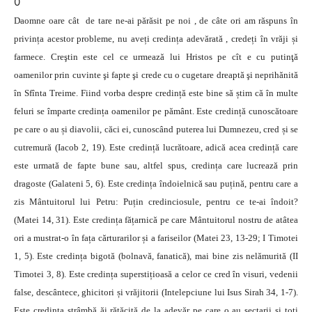
0
Daomne oare cât de tare ne-ai părăsit pe noi , de câte ori am răspuns în
privința acestor probleme, nu aveți credința adevărată , credeți în vrăji și
farmece. Creştin este cel ce urmează lui Hristos pe cît e cu putinţă
oamenilor prin cuvinte şi fapte şi crede cu o cugetare dreaptă şi neprihănită
în Sfînta Treime. Fiind vorba despre credință este bine să știm că în multe
feluri se împarte credința oamenilor pe pământ. Este credință cunoscătoare
pe care o au și diavolii, căci ei, cunoscând puterea lui Dumnezeu, cred și se
cutremură (Iacob 2, 19). Este credință lucrătoare, adică acea credință care
este urmată de fapte bune sau, altfel spus, credința care lucrează prin
dragoste (Galateni 5, 6). Este credința îndoielnică sau puțină, pentru care a
zis Mântuitorul lui Petru: Puțin credinciosule, pentru ce te-ai îndoit?
(Matei 14, 31). Este credința fățarnică pe care Mântuitorul nostru de atâtea
ori a mustrat-o în fața cărturarilor și a fariseilor (Matei 23, 13-29; I Timotei
1, 5). Este credința bigotă (bolnavă, fanatică), mai bine zis nelămurită (II
Timotei 3, 8). Este credința superstițioasă a celor ce cred în visuri, vedenii
false, descântece, ghicitori și vrăjitorii (Intelepciune lui Isus Sirah 34, 1-7).
Este credința strâmbă ăi rătăcită de la adevăr pe care o au sectarii și toți