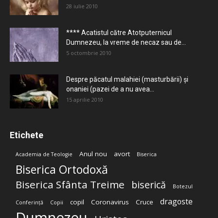
28 iulie 2010
**** Acatistul către Atotputernicul
Dumnezeu, la vreme de necaz sau de...
5 octombrie 2010
Despre păcatul malahiei (masturbării) şi
onaniei (pazei de a nu avea...
15 aprilie 2010
Etichete
Anul nou
avort
Academia de Teologie
Biserica
Biserica Ortodoxă
Biserica Sfânta Treime
biserică
Botezul
dragoste
copil
Coronavirus
Cruce
Conferință
Copii
Dumnezeu