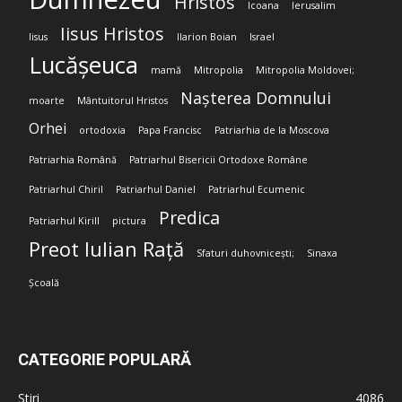
Hristos
Icoana
Ierusalim
Iisus Hristos
Iisus
Ilarion Boian
Israel
Lucășeuca
mamă
Mitropolia
Mitropolia Moldovei;
Nașterea Domnului
moarte
Mântuitorul Hristos
Orhei
ortodoxia
Papa Francisc
Patriarhia de la Moscova
Patriarhia Română
Patriarhul Bisericii Ortodoxe Române
Patriarhul Chiril
Patriarhul Daniel
Patriarhul Ecumenic
Predica
Patriarhul Kirill
pictura
Preot Iulian Rață
Sfaturi duhovnicești;
Sinaxa
Școală
CATEGORIE POPULARĂ
Stiri
4086