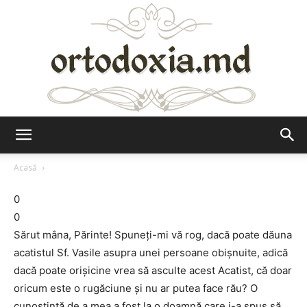
Ortodoxia.md
Acasă
0
0
Sărut mâna, Părinte! Spuneţi-mi vă rog, dacă poate dăuna
acatistul Sf. Vasile asupra unei persoane obişnuite, adică
dacă poate orişicine vrea să asculte acest Acatist, că doar
oricum este o rugăciune şi nu ar putea face rău? O
cunoştinţă de a mea a fost la o doamnă care i-a spus să