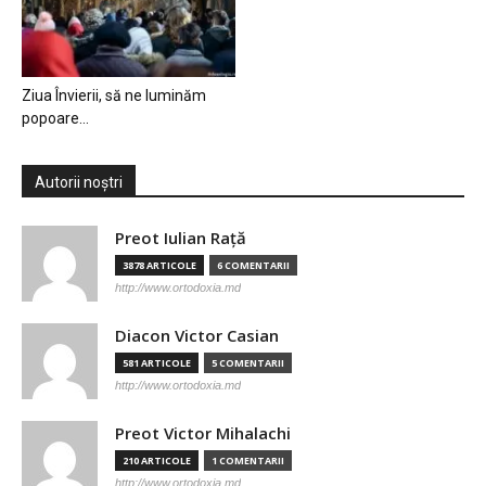
Ziua Învierii, să ne luminăm
popoare…
Autorii noștri
Preot Iulian Raţă
3878 ARTICOLE
6 COMENTARII
http://www.ortodoxia.md
Diacon Victor Casian
581 ARTICOLE
5 COMENTARII
http://www.ortodoxia.md
Preot Victor Mihalachi
210 ARTICOLE
1 COMENTARII
http://www.ortodoxia.md