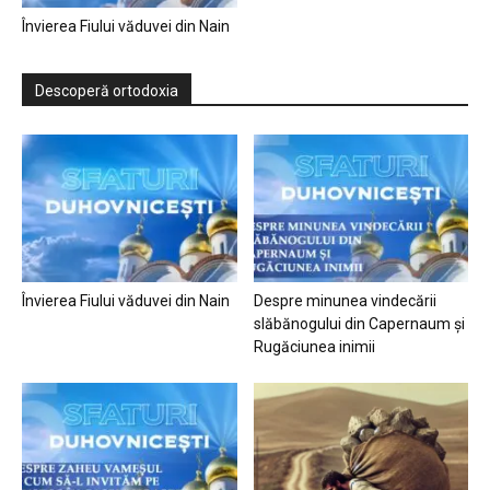
Învierea Fiului văduvei din Nain
Descoperă ortodoxia
Învierea Fiului văduvei din Nain
Despre minunea vindecării
slăbănogului din Capernaum și
Rugăciunea inimii