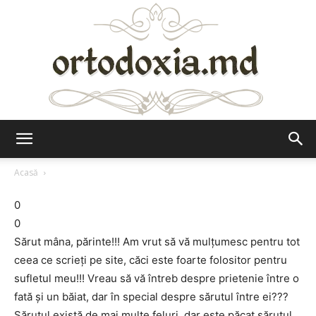
Ortodoxia.md
Acasă
0
0
Sărut mâna, părinte!!! Am vrut să vă mulțumesc pentru tot
ceea ce scrieți pe site, căci este foarte folositor pentru
sufletul meu!!! Vreau să vă întreb despre prietenie între o
fată și un băiat, dar în special despre sărutul între ei???
Sărutul există de mai multe feluri, dar este păcat sărutul