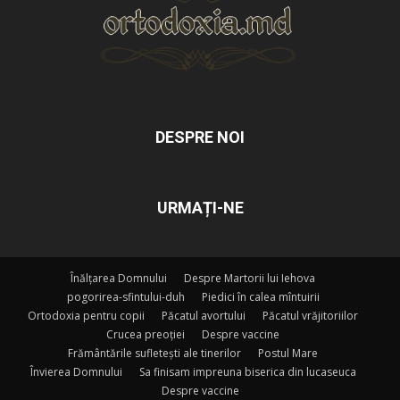
DESPRE NOI
URMAȚI-NE
Înălțarea Domnului
Despre Martorii lui Iehova
pogorirea-sfintului-duh
Piedici în calea mîntuirii
Ortodoxia pentru copii
Păcatul avortului
Păcatul vrăjitoriilor
Crucea preoției
Despre vaccine
Frământările sufletești ale tinerilor
Postul Mare
Învierea Domnului
Sa finisam impreuna biserica din lucaseuca
Despre vaccine