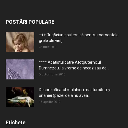
POSTĂRI POPULARE
+++ Rugăciune puternică pentru momentele
grele ale vieţii
28 iulie 2010
**** Acatistul către Atotputernicul
Dumnezeu, la vreme de necaz sau de...
5 octombrie 2010
Despre păcatul malahiei (masturbării) şi
onaniei (pazei de a nu avea...
15 aprilie 2010
Etichete