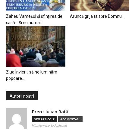
Zaheu Vameșul și sfințirea de
Aruncă grija ta spre Domnul…
casă… Și nu numai!
Ziua Învierii, să ne luminăm
popoare…
Autorii noștri
Preot Iulian Raţă
3878 ARTICOLE
6 COMENTARII
http://www.ortodoxia.md