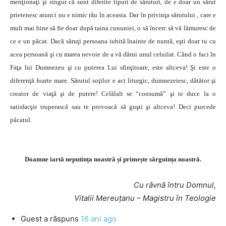
menţionaţi şi singur că sunt diferite tipuri de săruturi, de e doar un sărut
prietenesc atunci nu e nimic rău în aceasta. Dar în privinţa sărutului , care e
mult mai bine să fie doar după taina cununiei, o să încerc să vă lămuresc de
ce e un păcat. Dacă săruţi persoana iubită înainte de nuntă, eşti doar tu cu
acea persoană şi cu marea nevoie de a vă dărui unul celuilat. Când o faci în
Faţa lui Dumnezeu şi cu puterea Lui sfinţitoare, este altceva! Şi este o
diferenţă foarte mare. Sărutul soţilor e act liturgic, dumnezeiesc, dătător şi
creator de viaţă şi de putere! Celălalt se “consumă” şi te duce la o
satisfacţie truperască sau te provoacă să guşti şi altceva! Deci purcede
păcatul.
Doamne iartă neputința noastră și primește sârguința noastră.
Cu râvnă întru Domnul,
Vitalii Mereuţanu – Magistru în Teologie
Guest
a răspuns
16 ani ago