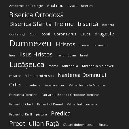
Anul nou
avort
Academia de Teologie
Biserica
Biserica Ortodoxă
Biserica Sfânta Treime
biserică
Botezul
dragoste
copil
Coronavirus
Cruce
Conferință
Copii
Dumnezeu
Hristos
Icoana
Ierusalim
Iisus Hristos
Iisus
Ilarion Boian
Israel
Lucășeuca
mamă
Mitropolia
Mitropolia Moldovei;
Nașterea Domnului
moarte
Mântuitorul Hristos
Orhei
ortodoxia
Papa Francisc
Patriarhia de la Moscova
Patriarhia Română
Patriarhul Bisericii Ortodoxe Române
Patriarhul Chiril
Patriarhul Daniel
Patriarhul Ecumenic
Predica
Patriarhul Kirill
pictura
Preot Iulian Rață
Sfaturi duhovnicești;
Sinaxa