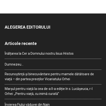
ALEGEREA EDITORULUI
Articole recente
Înălțarea la Cer a Domnului nostru Iisus Hristos
Dumnezeu…
Recunoștință și binecuvântare pentru mamele dătătoare de
viață – din partea preoților Vicariatului Orhei
Marșul pentru viață la cea de-a II-a ediție în s. Lucășeuca, r-l
Orhei: „Pentru viață, cu inimă curată”
Învierea Fiului văduvei din Nain