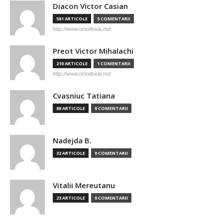
Diacon Victor Casian
581 ARTICOLE
5 COMENTARII
http://www.ortodoxia.md
Preot Victor Mihalachi
210 ARTICOLE
1 COMENTARII
http://www.ortodoxia.md
Cvasniuc Tatiana
88 ARTICOLE
0 COMENTARII
Nadejda B.
32 ARTICOLE
0 COMENTARII
Vitalii Mereutanu
23 ARTICOLE
0 COMENTARII