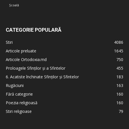
Școală
CATEGORIE POPULARĂ
Stiri
4086
Articole preluate
1645
Articole Ortodoxia.md
750
Proloagele Sfinților și a Sfintelor
455
6. Acatiste închinate Sfinților și Sfintelor
183
Rugăciuni
163
Fără categorie
160
Poezia religioasă
160
Stiri religioase
79