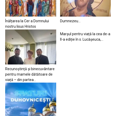
Înălțarea la Cer a Domnului
Dumnezeu…
nostru Iisus Hristos
Marșul pentru viață la cea de-a
II-a ediție în s. Lucășeuca,...
Recunoștință și binecuvântare
pentru mamele dătătoare de
viață – din partea...