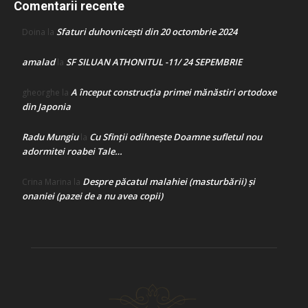
Comentarii recente
Sfaturi duhovnicești din 20 octombrie 2024
Doina
la
amalad
SF SILUAN ATHONITUL -11/ 24 SEPEMBRIE
la
A început construcţia primei mănăstiri ortodoxe
gheorghe
la
din Japonia
Radu Mungiu
Cu Sfinții odihnește Doamne sufletul nou
la
adormitei roabei Tale…
Despre păcatul malahiei (masturbării) şi
Crina Marina
la
onaniei (pazei de a nu avea copii)