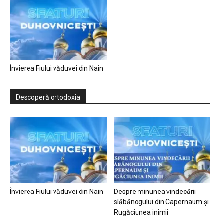
Învierea Fiului văduvei din Nain
Descoperă ortodoxia
Învierea Fiului văduvei din Nain
Despre minunea vindecării
slăbănogului din Capernaum și
Rugăciunea inimii