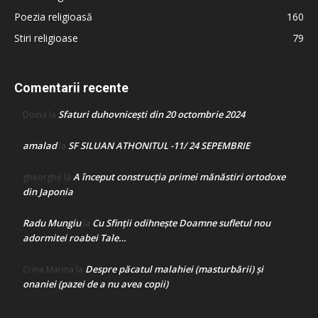
Poezia religioasă
160
Stiri religioase
79
Comentarii recente
Sfaturi duhovnicești din 20 octombrie 2024
Doina
la
amalad
SF SILUAN ATHONITUL -11/ 24 SEPEMBRIE
la
A început construcţia primei mănăstiri ortodoxe
gheorghe
la
din Japonia
Radu Mungiu
Cu Sfinții odihnește Doamne sufletul nou
la
adormitei roabei Tale…
Despre păcatul malahiei (masturbării) şi
Crina Marina
la
onaniei (pazei de a nu avea copii)