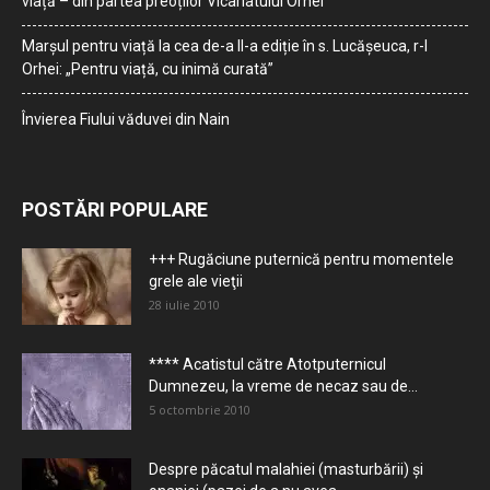
viață – din partea preoților Vicariatului Orhei
Marșul pentru viață la cea de-a II-a ediție în s. Lucășeuca, r-l
Orhei: „Pentru viață, cu inimă curată”
Învierea Fiului văduvei din Nain
POSTĂRI POPULARE
+++ Rugăciune puternică pentru momentele
grele ale vieţii
28 iulie 2010
**** Acatistul către Atotputernicul
Dumnezeu, la vreme de necaz sau de...
5 octombrie 2010
Despre păcatul malahiei (masturbării) şi