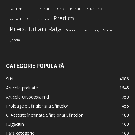
Patriarhul Chiril
Patriarhul Daniel
Patriarhul Ecumenic
Predica
Patriarhul Kirill
pictura
Preot Iulian Rață
Sfaturi duhovnicești;
Sinaxa
Școală
CATEGORIE POPULARĂ
Stiri
4086
Articole preluate
1645
Articole Ortodoxia.md
750
Proloagele Sfinților și a Sfintelor
455
6. Acatiste închinate Sfinților și Sfintelor
183
Rugăciuni
163
Fără categorie
160