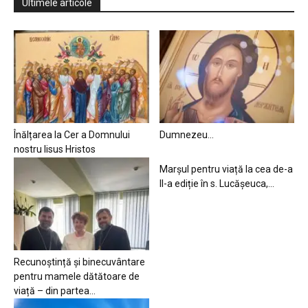
Ultimele articole
Înălțarea la Cer a Domnului
Dumnezeu…
nostru Iisus Hristos
Marșul pentru viață la cea de-a
II-a ediție în s. Lucășeuca,...
Recunoștință și binecuvântare
pentru mamele dătătoare de
viață – din partea...