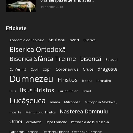
onaniei (pazei de a nu avea...
15 aprilie 2010
Etichete
Anul nou
avort
Academia de Teologie
Biserica
Biserica Ortodoxă
Biserica Sfânta Treime
biserică
Botezul
dragoste
copil
Coronavirus
Cruce
Conferință
Copii
Dumnezeu
Hristos
Icoana
Ierusalim
Iisus Hristos
Iisus
Ilarion Boian
Israel
Lucășeuca
mamă
Mitropolia
Mitropolia Moldovei;
Nașterea Domnului
moarte
Mântuitorul Hristos
Orhei
ortodoxia
Papa Francisc
Patriarhia de la Moscova
Patriarhia Română
Patriarhul Bisericii Ortodoxe Române