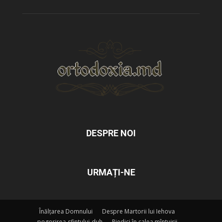
DESPRE NOI
URMAȚI-NE
Înălțarea Domnului
Despre Martorii lui Iehova
pogorirea-sfintului-duh
Piedici în calea mîntuirii