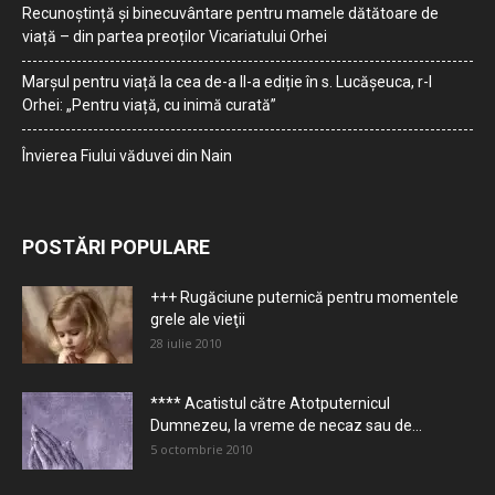
Recunoștință și binecuvântare pentru mamele dătătoare de
viață – din partea preoților Vicariatului Orhei
Marșul pentru viață la cea de-a II-a ediție în s. Lucășeuca, r-l
Orhei: „Pentru viață, cu inimă curată”
Învierea Fiului văduvei din Nain
POSTĂRI POPULARE
+++ Rugăciune puternică pentru momentele
grele ale vieţii
28 iulie 2010
**** Acatistul către Atotputernicul
Dumnezeu, la vreme de necaz sau de...
5 octombrie 2010