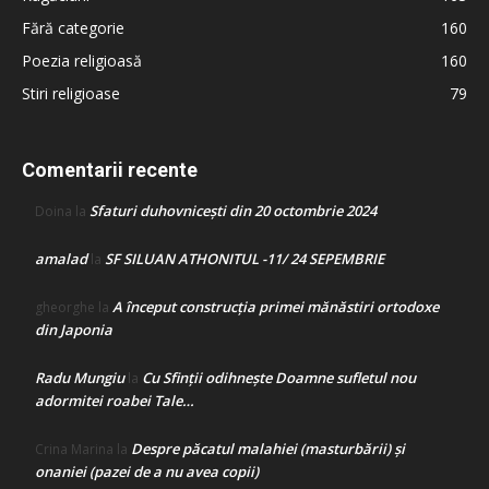
Fără categorie
160
Poezia religioasă
160
Stiri religioase
79
Comentarii recente
Sfaturi duhovnicești din 20 octombrie 2024
Doina
la
amalad
SF SILUAN ATHONITUL -11/ 24 SEPEMBRIE
la
A început construcţia primei mănăstiri ortodoxe
gheorghe
la
din Japonia
Radu Mungiu
Cu Sfinții odihnește Doamne sufletul nou
la
adormitei roabei Tale…
Despre păcatul malahiei (masturbării) şi
Crina Marina
la
onaniei (pazei de a nu avea copii)