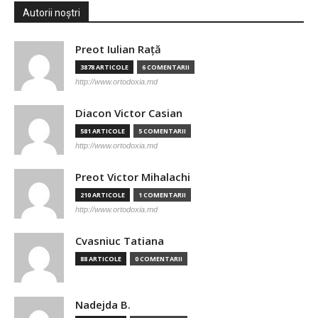
Autorii noștri
Preot Iulian Raţă
3878 ARTICOLE
6 COMENTARII
http://www.ortodoxia.md
Diacon Victor Casian
581 ARTICOLE
5 COMENTARII
http://www.ortodoxia.md
Preot Victor Mihalachi
210 ARTICOLE
1 COMENTARII
http://www.ortodoxia.md
Cvasniuc Tatiana
88 ARTICOLE
0 COMENTARII
Nadejda B.