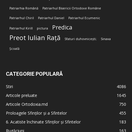
Patriarhia Română
Patriarhul Bisericii Ortodoxe Române
Patriarhul Chiril
Patriarhul Daniel
Patriarhul Ecumenic
Predica
Patriarhul Kirill
pictura
Preot Iulian Rață
Sfaturi duhovnicești;
Sinaxa
Școală
CATEGORIE POPULARĂ
Stiri
4086
Articole preluate
1645
Articole Ortodoxia.md
750
Proloagele Sfinților și a Sfintelor
455
6. Acatiste închinate Sfinților și Sfintelor
183
Rugăciuni
163