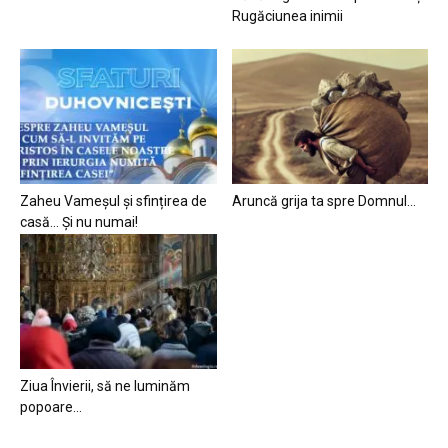
Rugăciunea inimii
Zaheu Vameșul și sfințirea de
Aruncă grija ta spre Domnul…
casă… Și nu numai!
Ziua Învierii, să ne luminăm
popoare…