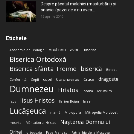
Despre păcatul malahiei (masturbării) şi
onaniei (pazei de a nu avea...
15 aprilie 2010
Etichete
Anul nou
avort
Academia de Teologie
Biserica
Biserica Ortodoxă
Biserica Sfânta Treime
biserică
Botezul
dragoste
copil
Coronavirus
Cruce
Conferință
Copii
Dumnezeu
Hristos
Icoana
Ierusalim
Iisus Hristos
Iisus
Ilarion Boian
Israel
Lucășeuca
mamă
Mitropolia
Mitropolia Moldovei;
Nașterea Domnului
moarte
Mântuitorul Hristos
Orhei
ortodoxia
Papa Francisc
Patriarhia de la Moscova