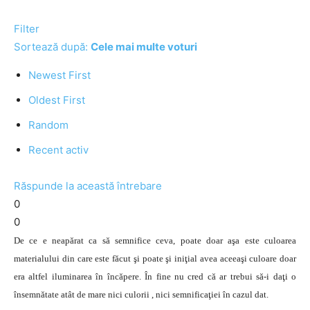
Filter
Sortează după:
Cele mai multe voturi
Newest First
Oldest First
Random
Recent activ
Răspunde la această întrebare
0
0
De ce e neapărat ca să semnifice ceva, poate doar aşa este culoarea
materialului din care este făcut şi poate şi iniţial avea aceeaşi culoare doar
era altfel iluminarea în încăpere. În fine nu cred că ar trebui să-i daţi o
însemnătate atât de mare nici culorii , nici semnificaţiei în cazul dat.