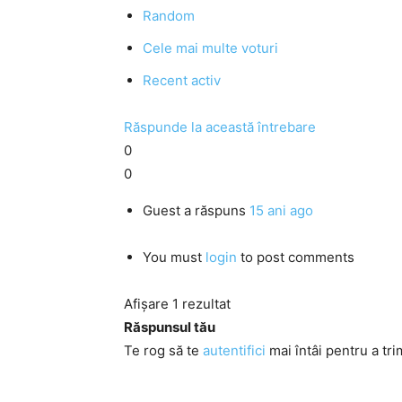
Random
Cele mai multe voturi
Recent activ
Răspunde la această întrebare
0
0
Guest
a răspuns
15 ani ago
You must
login
to post comments
Afișare 1 rezultat
Răspunsul tău
Te rog să te
autentifici
mai întâi pentru a tri