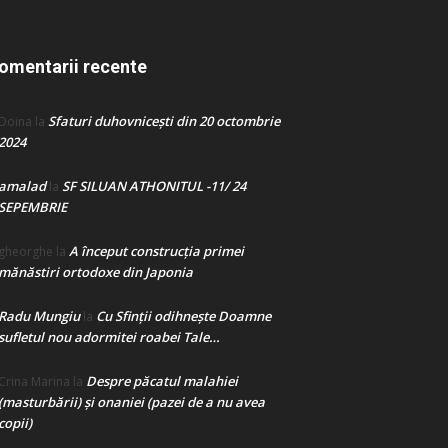
omentarii recente
Sfaturi duhovnicești din 20 octombrie
Doina
la
2024
amalad
SF SILUAN ATHONITUL -11/ 24
la
SEPEMBRIE
A început construcţia primei
gheorghe
la
mănăstiri ortodoxe din Japonia
Radu Mungiu
Cu Sfinții odihnește Doamne
la
sufletul nou adormitei roabei Tale…
Despre păcatul malahiei
Crina Marina
la
(masturbării) şi onaniei (pazei de a nu avea
copii)