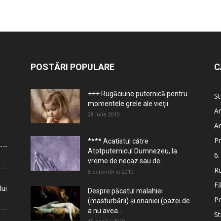
POSTĂRI POPULARE
C
+++ Rugăciune puternică pentru
St
momentele grele ale vieţii
Ar
28 iulie 2010
Ar
Pr
**** Acatistul către
Atotputernicul Dumnezeu, la
6.
vreme de necaz sau de...
Ru
5 octombrie 2010
Fă
lui
Despre păcatul malahiei
Po
(masturbării) şi onaniei (pazei de
a nu avea...
St