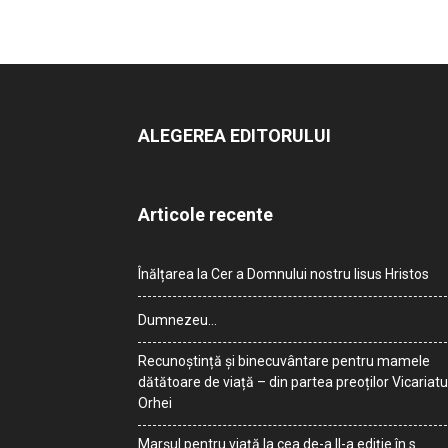
ALEGEREA EDITORULUI
Articole recente
Înălțarea la Cer a Domnului nostru Iisus Hristos
Dumnezeu…
Recunoștință și binecuvântare pentru mamele
dătătoare de viață – din partea preoților Vicariatu
Orhei
Marșul pentru viață la cea de-a II-a ediție în s.