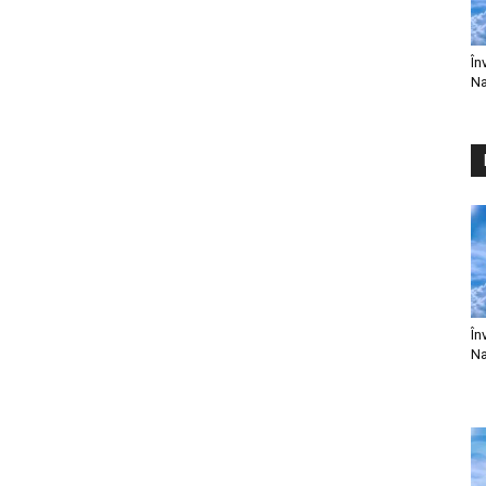
În
Na
În
Na