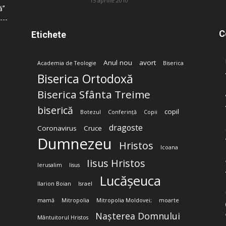
15 aprilie 2010
ă”
C
Etichete
Anul nou
avort
Academia de Teologie
Biserica
Biserica Ortodoxă
Biserica Sfânta Treime
biserică
copil
Botezul
Conferință
Copii
dragoste
Coronavirus
Cruce
Dumnezeu
Hristos
Icoana
Iisus Hristos
Ierusalim
Iisus
Lucășeuca
Ilarion Boian
Israel
mamă
Mitropolia
Mitropolia Moldovei;
moarte
Nașterea Domnului
Mântuitorul Hristos