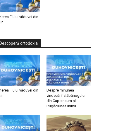
vierea Fiului văduvei din
in
Descoperă ortodoxia
vierea Fiului văduvei din
Despre minunea
in
vindecării slăbănogului
din Capernaum și
Rugăciunea inimii