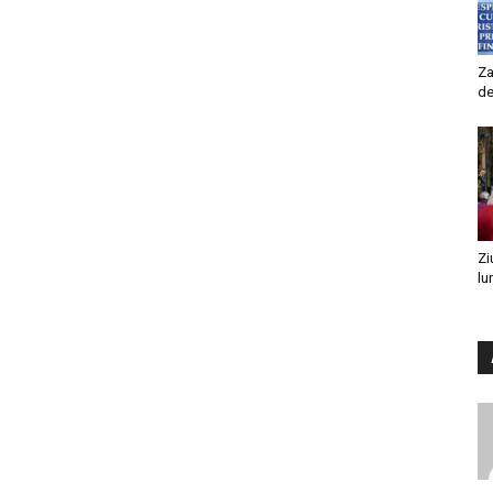
Za
de
Zi
lu