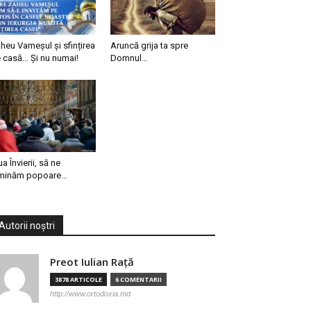
heu Vameșul și sfințirea
Aruncă grija ta spre
 casă… Și nu numai!
Domnul…
ua Învierii, să ne
minăm popoare…
Autorii noștri
Preot Iulian Raţă
3878 ARTICOLE
6 COMENTARII
http://www.ortodoxia.md