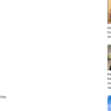
În
Do
Hr
Re
bi
ma
vi
mite.