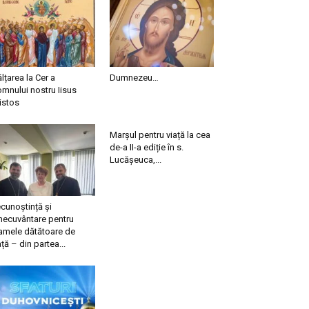
ălțarea la Cer a
Dumnezeu…
mnului nostru Iisus
istos
Marșul pentru viață la cea
de-a II-a ediție în s.
Lucășeuca,...
cunoștință și
necuvântare pentru
mele dătătoare de
ață – din partea...