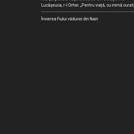
Lucășeuca, r-l Orhei: „Pentru viață, cu inimă curat
Învierea Fiului văduvei din Nain