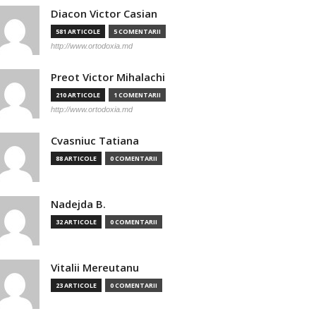
Diacon Victor Casian
581 ARTICOLE
5 COMENTARII
http://www.ortodoxia.md
Preot Victor Mihalachi
210 ARTICOLE
1 COMENTARII
http://www.ortodoxia.md
Cvasniuc Tatiana
88 ARTICOLE
0 COMENTARII
Nadejda B.
32 ARTICOLE
0 COMENTARII
Vitalii Mereutanu
23 ARTICOLE
0 COMENTARII