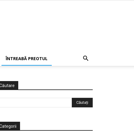
ÎNTREABĂ PREOTUL
Căutare
Categorii