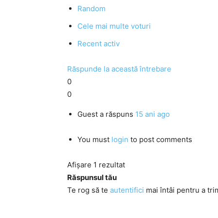
Random
Cele mai multe voturi
Recent activ
Răspunde la această întrebare
0
0
Guest
a răspuns
15 ani ago
You must
login
to post comments
Afișare 1 rezultat
Răspunsul tău
Te rog să te
autentifici
mai întâi pentru a tri