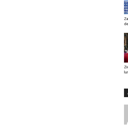
Za
de
Zi
lu