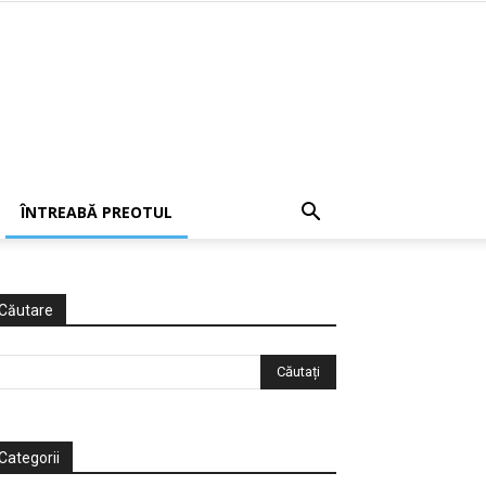
ÎNTREABĂ PREOTUL
Căutare
Categorii