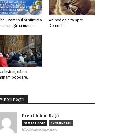
heu Vameșul și sfințirea
Aruncă grija ta spre
 casă… Și nu numai!
Domnul…
ua Învierii, să ne
minăm popoare…
Autorii noștri
Preot Iulian Raţă
3878 ARTICOLE
6 COMENTARII
http://www.ortodoxia.md