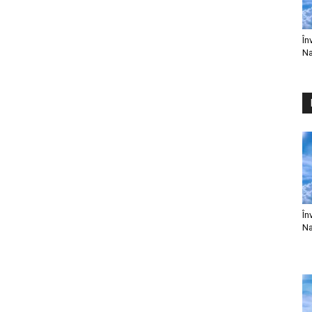
În
Na
În
Na