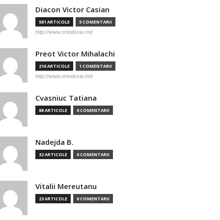
Diacon Victor Casian
581 ARTICOLE
5 COMENTARII
http://www.ortodoxia.md
Preot Victor Mihalachi
210 ARTICOLE
1 COMENTARII
http://www.ortodoxia.md
Cvasniuc Tatiana
88 ARTICOLE
0 COMENTARII
Nadejda B.
32 ARTICOLE
0 COMENTARII
Vitalii Mereutanu
23 ARTICOLE
0 COMENTARII