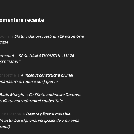
omentarii recente
Sfaturi duhovnicești din 20 octombrie
Doina
la
2024
amalad
SF SILUAN ATHONITUL -11/ 24
la
SEPEMBRIE
A început construcţia primei
gheorghe
la
mănăstiri ortodoxe din Japonia
Radu Mungiu
Cu Sfinții odihnește Doamne
la
sufletul nou adormitei roabei Tale…
Despre păcatul malahiei
Crina Marina
la
(masturbării) şi onaniei (pazei de a nu avea
copii)