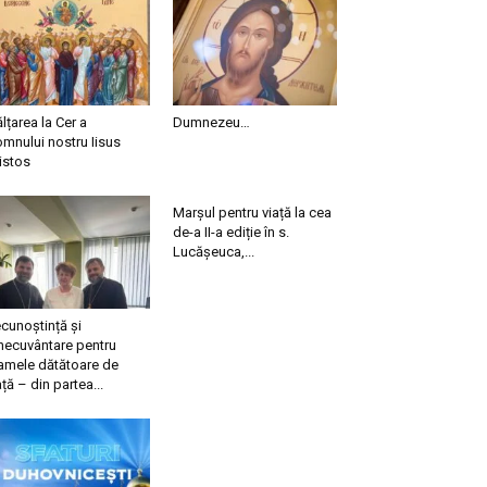
ălțarea la Cer a
Dumnezeu…
mnului nostru Iisus
istos
Marșul pentru viață la cea
de-a II-a ediție în s.
Lucășeuca,...
cunoștință și
necuvântare pentru
mele dătătoare de
ață – din partea...