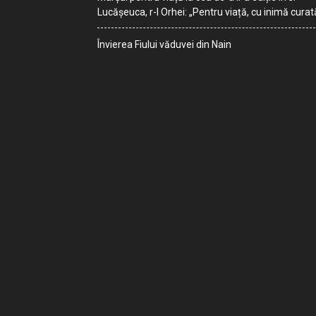
Lucășeuca, r-l Orhei: „Pentru viață, cu inimă curat
Învierea Fiului văduvei din Nain