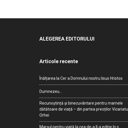
ALEGEREA EDITORULUI
Articole recente
Înălțarea la Cer a Domnului nostru Iisus Hristos
Dumnezeu…
Recunoștință și binecuvântare pentru mamele
dătătoare de viață – din partea preoților Vicariatu
Orhei
Marșul pentru viață la cea de-a II-a ediție în s.