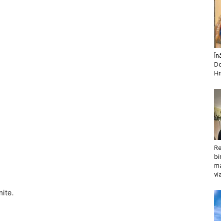
În
Do
Hr
Re
bi
ma
vi
mite.