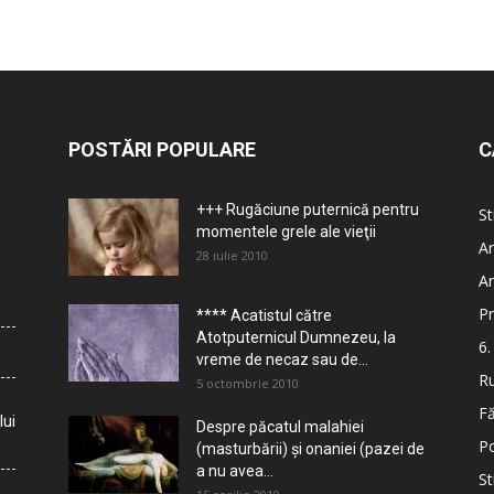
POSTĂRI POPULARE
C
+++ Rugăciune puternică pentru
St
momentele grele ale vieţii
Ar
28 iulie 2010
Ar
Pr
**** Acatistul către
Atotputernicul Dumnezeu, la
6.
vreme de necaz sau de...
Ru
5 octombrie 2010
Fă
lui
Despre păcatul malahiei
Po
(masturbării) şi onaniei (pazei de
a nu avea...
St