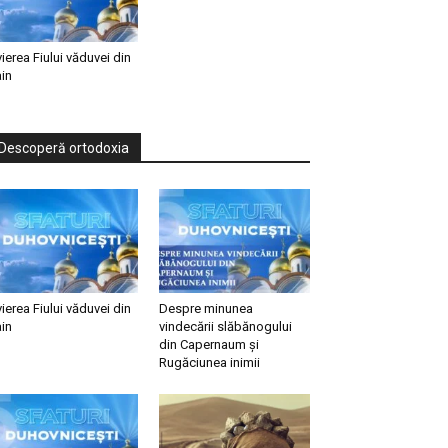
vierea Fiului văduvei din
in
Descoperă ortodoxia
vierea Fiului văduvei din
Despre minunea
in
vindecării slăbănogului
din Capernaum și
Rugăciunea inimii