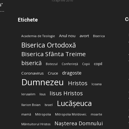
15 aprilie 2010
ă”
C
Etichete
Anul nou
avort
Academia de Teologie
Biserica
Biserica Ortodoxă
Biserica Sfânta Treime
biserică
copil
Botezul
Conferință
Copii
dragoste
Coronavirus
Cruce
Dumnezeu
Hristos
Icoana
Iisus Hristos
Ierusalim
Iisus
Lucășeuca
Ilarion Boian
Israel
mamă
Mitropolia
Mitropolia Moldovei;
moarte
Nașterea Domnului
Mântuitorul Hristos