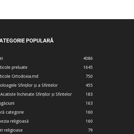
ATEGORIE POPULARĂ
iri
4086
ticole preluate
1645
ticole Ortodoxia.md
750
oloagele Sfinților și a Sfintelor
455
 Acatiste închinate Sfinților și Sfintelor
183
găciuni
163
ră categorie
160
ezia religioasă
160
iri religioase
79