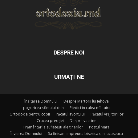
DESPRE NOI
URMAȚI-NE
Înălțarea Domnului
Despre Martorii lui Iehova
pogorirea-sfintului-duh
Piedici în calea mîntuirii
Ortodoxia pentru copii
Păcatul avortului
Păcatul vrăjitoriilor
Crucea preoției
Despre vaccine
Frământările sufletești ale tinerilor
Postul Mare
Învierea Domnului
Sa finisam impreuna biserica din lucaseuca