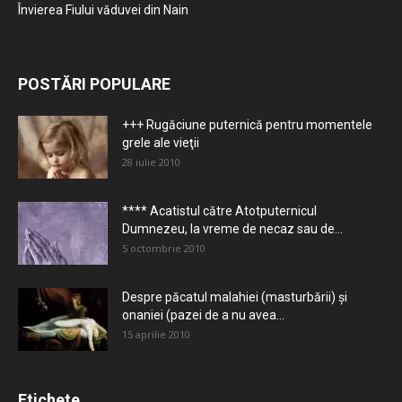
Învierea Fiului văduvei din Nain
POSTĂRI POPULARE
+++ Rugăciune puternică pentru momentele
grele ale vieţii
28 iulie 2010
**** Acatistul către Atotputernicul
Dumnezeu, la vreme de necaz sau de...
5 octombrie 2010
Despre păcatul malahiei (masturbării) şi
onaniei (pazei de a nu avea...
15 aprilie 2010
Etichete