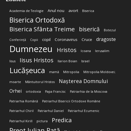
Anul nou
avort
Academia de Teologie
Biserica
Biserica Ortodoxă
Biserica Sfânta Treime
biserică
Botezul
dragoste
copil
Coronavirus
Cruce
Conferință
Copii
Dumnezeu
Hristos
Icoana
Ierusalim
Iisus Hristos
Iisus
Ilarion Boian
Israel
Lucășeuca
mamă
Mitropolia
Mitropolia Moldovei;
Nașterea Domnului
moarte
Mântuitorul Hristos
Orhei
ortodoxia
Papa Francisc
Patriarhia de la Moscova
Patriarhia Română
Patriarhul Bisericii Ortodoxe Române
Patriarhul Chiril
Patriarhul Daniel
Patriarhul Ecumenic
Predica
Patriarhul Kirill
pictura
Preot Iulian Rață