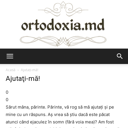
Ortodoxia.md
Acasă
Ajutaţi-mă!
Ajutaţi-mă!
0
0
Sărut mâna, părinte. Părinte, vă rog să mă ajutaţi şi pe
mine cu un răspuns. Aş vrea să ştiu dacă este păcat
atunci când ejaculez în somn (fără voia mea)? Am fost