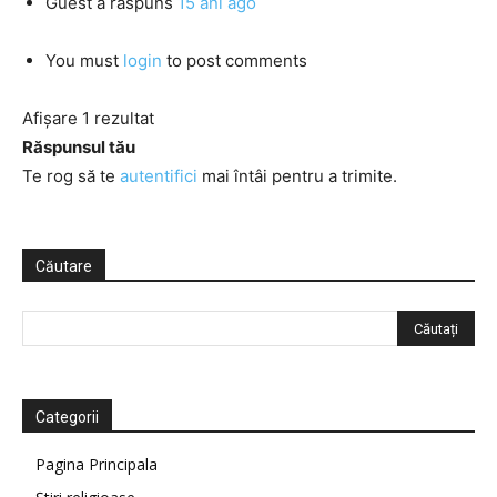
Guest
a răspuns
15 ani ago
You must
login
to post comments
Afișare 1 rezultat
Răspunsul tău
Te rog să te
autentifici
mai întâi pentru a trimite.
Căutare
Categorii
Pagina Principala