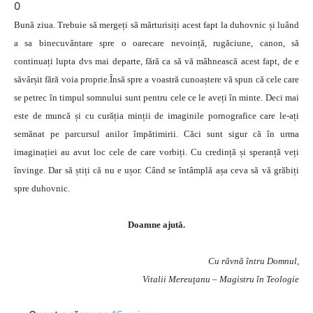
0
Bună ziua. Trebuie să mergeți să mărturisiți acest fapt la duhovnic și luând
a sa binecuvântare spre o oarecare nevoință, rugăciune, canon, să
continuați lupta dvs mai departe, fără ca să vă mâhnească acest fapt, de e
săvârșit fără voia proprie.Însă spre a voastră cunoaștere vă spun că cele care
se petrec în timpul somnului sunt pentru cele ce le aveți în minte. Deci mai
este de muncă și cu curăția minții de imaginile pornografice care le-ați
semănat pe parcursul anilor împătimirii. Căci sunt sigur că în urma
imaginației au avut loc cele de care vorbiți. Cu credință și speranță veți
învinge. Dar să știți că nu e ușor. Când se întâmplă așa ceva să vă grăbiți
spre duhovnic.
Doamne ajută.
Cu râvnă întru Domnul,
Vitalii Mereuţanu – Magistru în Teologie