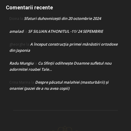
Comentarii recente
Sfaturi duhovnicești din 20 octombrie 2024
Doina
la
amalad
SF SILUAN ATHONITUL -11/ 24 SEPEMBRIE
la
A început construcţia primei mănăstiri ortodoxe
gheorghe
la
din Japonia
Radu Mungiu
Cu Sfinții odihnește Doamne sufletul nou
la
adormitei roabei Tale…
Despre păcatul malahiei (masturbării) şi
Crina Marina
la
onaniei (pazei de a nu avea copii)