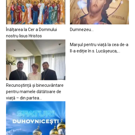
Înălțarea la Cer a Domnului
Dumnezeu…
nostru Iisus Hristos
Marșul pentru viață la cea de-a
II-a ediție în s. Lucășeuca,...
Recunoștință și binecuvântare
pentru mamele dătătoare de
viață – din partea...