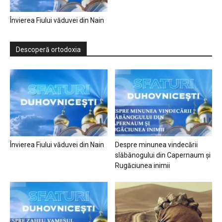
Învierea Fiului văduvei din Nain
Descoperă ortodoxia
Învierea Fiului văduvei din Nain
Despre minunea vindecării
slăbănogului din Capernaum și
Rugăciunea inimii