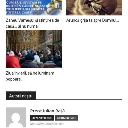
Zaheu Vameșul și sfințirea de
Aruncă grija ta spre Domnul…
casă… Și nu numai!
Ziua Învierii, să ne luminăm
popoare…
Autorii noștri
Preot Iulian Raţă
3878 ARTICOLE
6 COMENTARII
http://www.ortodoxia.md