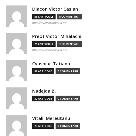
Diacon Victor Casian
581 ARTICOLE
5 COMENTARII
http://www.ortodoxia.md
Preot Victor Mihalachi
210 ARTICOLE
1 COMENTARII
http://www.ortodoxia.md
Cvasniuc Tatiana
88 ARTICOLE
0 COMENTARII
Nadejda B.
32 ARTICOLE
0 COMENTARII
Vitalii Mereutanu
23 ARTICOLE
0 COMENTARII