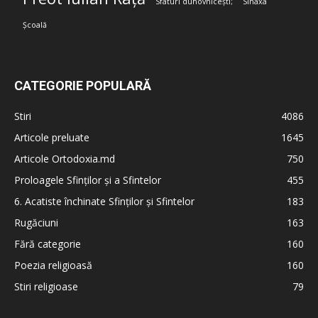
Sfaturi duhovnicești;
Sinaxa
Școală
CATEGORIE POPULARĂ
Stiri
4086
Articole preluate
1645
Articole Ortodoxia.md
750
Proloagele Sfinților și a Sfintelor
455
6. Acatiste închinate Sfinților și Sfintelor
183
Rugăciuni
163
Fără categorie
160
Poezia religioasă
160
Stiri religioase
79