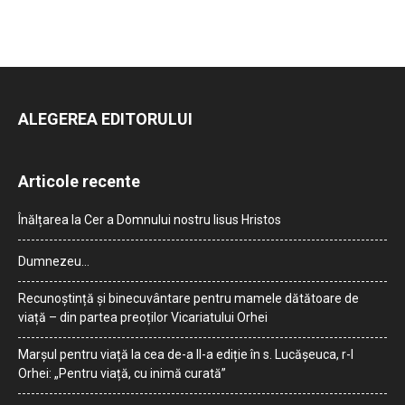
ALEGEREA EDITORULUI
Articole recente
Înălțarea la Cer a Domnului nostru Iisus Hristos
Dumnezeu…
Recunoștință și binecuvântare pentru mamele dătătoare de
viață – din partea preoților Vicariatului Orhei
Marșul pentru viață la cea de-a II-a ediție în s. Lucășeuca, r-l
Orhei: „Pentru viață, cu inimă curată”