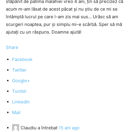
stăpânit de patima malahiei vreo 4 ani, ţin să precizez că
acum m-am lăsat de acest păcat şi nu ştiu de ce mi se
întâmplă lucrul pe care l-am zis mai sus… Urăsc să am
scurgeri noaptea, pur şi simplu mi-e scârbă. Sper să mă
ajutaţi cu un răspuns. Doamne ajută!
Share
Facebook
Twitter
Google+
Tumblr
LinkedIn
Mail
Claudiu
a întrebat
15 ani ago