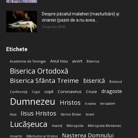
Despre păcatul malahiei (masturbării) şi
onaniei (pazei de a nu avea...
15 aprilie 2010
Etichete
Anul nou
avort
Academia de Teologie
Biserica
Biserica Ortodoxă
Biserica Sfânta Treime
biserică
Botezul
dragoste
copil
Coronavirus
Cruce
Conferință
Copii
Dumnezeu
Hristos
Icoana
Ierusalim
Iisus Hristos
Iisus
Ilarion Boian
Israel
Lucășeuca
mamă
Mitropolia
Mitropolia Moldovei;
Nașterea Domnului
moarte
Mântuitorul Hristos