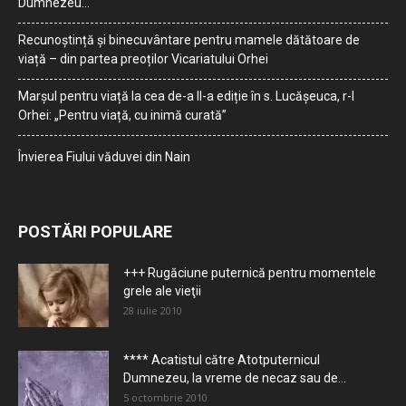
Dumnezeu…
Recunoștință și binecuvântare pentru mamele dătătoare de
viață – din partea preoților Vicariatului Orhei
Marșul pentru viață la cea de-a II-a ediție în s. Lucășeuca, r-l
Orhei: „Pentru viață, cu inimă curată”
Învierea Fiului văduvei din Nain
POSTĂRI POPULARE
+++ Rugăciune puternică pentru momentele
grele ale vieţii
28 iulie 2010
**** Acatistul către Atotputernicul
Dumnezeu, la vreme de necaz sau de...
5 octombrie 2010