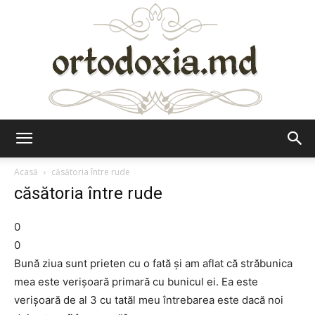
Ortodoxia.md
Acasă
căsătoria între rude
căsătoria între rude
0
0
Bună ziua sunt prieten cu o fată şi am aflat că străbunica
mea este verişoară primară cu bunicul ei. Ea este
verişoară de al 3 cu tatăl meu întrebarea este dacă noi