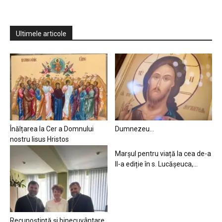
Ultimele articole
Înălțarea la Cer a Domnului
Dumnezeu…
nostru Iisus Hristos
Marșul pentru viață la cea de-a
II-a ediție în s. Lucășeuca,...
Recunoștință și binecuvântare