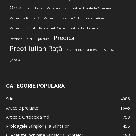
Orhei
ortodoxia
Papa Francisc
Patriarhia de la Moscova
Patriarhia Română
Patriarhul Bisericii Ortodoxe Române
Patriarhul Chiril
Patriarhul Daniel
Patriarhul Ecumenic
Predica
Patriarhul Kirill
pictura
Preot Iulian Rață
Sfaturi duhovnicești;
Sinaxa
Școală
CATEGORIE POPULARĂ
Stiri
4086
Articole preluate
1645
Articole Ortodoxia.md
750
Proloagele Sfinților și a Sfintelor
455
6. Acatiste închinate Sfinților și Sfintelor
183