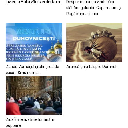
Învierea Fiului văduvei din Nain
Despre minunea vindecării
slăbănogului din Capernaum și
Rugăciunea inimii
Zaheu Vameșul și sfințirea de
Aruncă grija ta spre Domnul…
casă… Și nu numai!
Ziua Învierii, să ne luminăm
popoare…