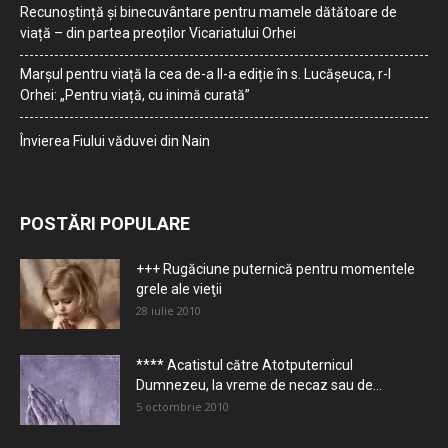
Recunoștință și binecuvântare pentru mamele dătătoare de
viață – din partea preoților Vicariatului Orhei
Marșul pentru viață la cea de-a II-a ediție în s. Lucășeuca, r-l
Orhei: „Pentru viață, cu inimă curată”
Învierea Fiului văduvei din Nain
POSTĂRI POPULARE
+++ Rugăciune puternică pentru momentele
grele ale vieţii
28 iulie 2010
**** Acatistul către Atotputernicul
Dumnezeu, la vreme de necaz sau de...
5 octombrie 2010