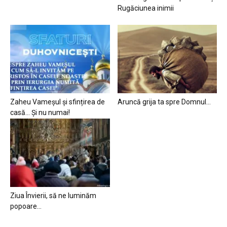
Rugăciunea inimii
Zaheu Vameșul și sfințirea de
Aruncă grija ta spre Domnul…
casă… Și nu numai!
Ziua Învierii, să ne luminăm
popoare…