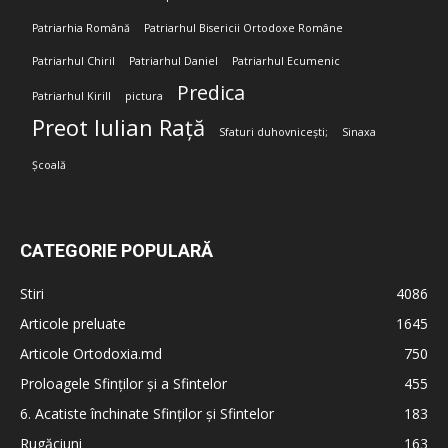
Patriarhia Română
Patriarhul Bisericii Ortodoxe Române
Patriarhul Chiril
Patriarhul Daniel
Patriarhul Ecumenic
Predica
Patriarhul Kirill
pictura
Preot Iulian Rață
Sfaturi duhovnicești;
Sinaxa
Școală
CATEGORIE POPULARĂ
Stiri
4086
Articole preluate
1645
Articole Ortodoxia.md
750
Proloagele Sfinților și a Sfintelor
455
6. Acatiste închinate Sfinților și Sfintelor
183
Rugăciuni
163