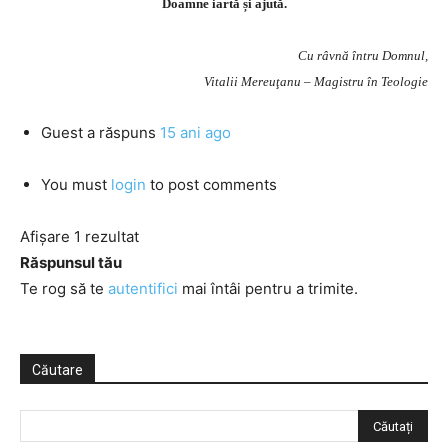
Doamne iartă și ajută.
Cu râvnă întru Domnul,
Vitalii Mereuţanu – Magistru în Teologie
Guest
a răspuns
15 ani ago
You must
login
to post comments
Afișare 1 rezultat
Răspunsul tău
Te rog să te
autentifici
mai întâi pentru a trimite.
Căutare