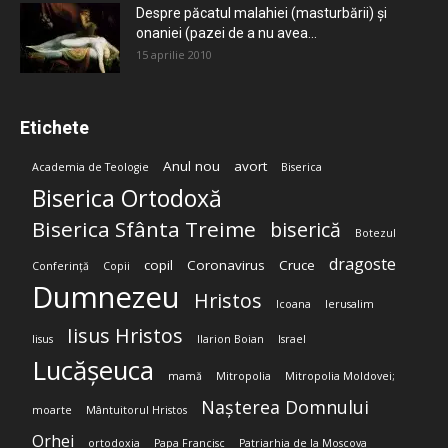
Despre păcatul malahiei (masturbării) şi
onaniei (pazei de a nu avea...
15 aprilie 2010
Etichete
Anul nou
avort
Academia de Teologie
Biserica
Biserica Ortodoxă
Biserica Sfânta Treime
biserică
Botezul
dragoste
copil
Coronavirus
Cruce
Conferință
Copii
Dumnezeu
Hristos
Icoana
Ierusalim
Iisus Hristos
Iisus
Ilarion Boian
Israel
Lucășeuca
mamă
Mitropolia
Mitropolia Moldovei;
Nașterea Domnului
moarte
Mântuitorul Hristos
Orhei
ortodoxia
Papa Francisc
Patriarhia de la Moscova