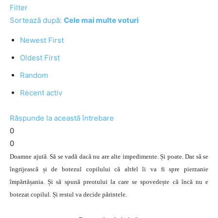
Filter
Sortează după:
Cele mai multe voturi
Newest First
Oldest First
Random
Recent activ
Răspunde la această întrebare
0
0
Doamne ajută. Să se vadă dacă nu are alte impedimente. Și poate. Dar să se
îngrijească și de botezul copilului că altfel îi va fi spre pierzanie
împărtășania. Și să spună preotului la care se spovedește că încă nu e
botezat copilul. Și restul va decide părintele.