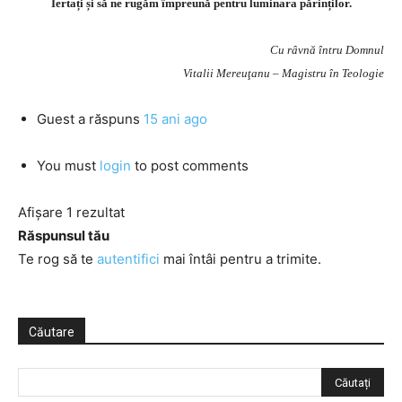
Iertați și să ne rugăm împreună pentru luminara părinților.
Cu râvnă întru Domnul
Vitalii Mereuţanu – Magistru în Teologie
Guest
a răspuns
15 ani ago
You must
login
to post comments
Afișare 1 rezultat
Răspunsul tău
Te rog să te
autentifici
mai întâi pentru a trimite.
Căutare