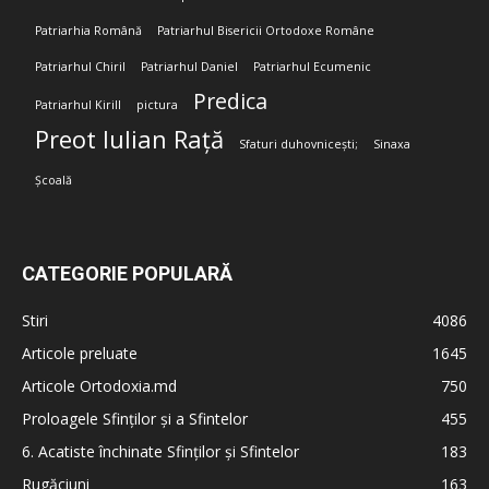
Patriarhia Română
Patriarhul Bisericii Ortodoxe Române
Patriarhul Chiril
Patriarhul Daniel
Patriarhul Ecumenic
Predica
Patriarhul Kirill
pictura
Preot Iulian Rață
Sfaturi duhovnicești;
Sinaxa
Școală
CATEGORIE POPULARĂ
Stiri
4086
Articole preluate
1645
Articole Ortodoxia.md
750
Proloagele Sfinților și a Sfintelor
455
6. Acatiste închinate Sfinților și Sfintelor
183
Rugăciuni
163