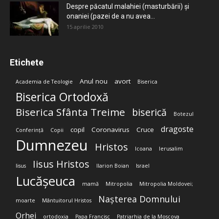
Despre păcatul malahiei (masturbării) şi
onaniei (pazei de a nu avea...
15 aprilie 2010
Etichete
Anul nou
avort
Academia de Teologie
Biserica
Biserica Ortodoxă
Biserica Sfânta Treime
biserică
Botezul
dragoste
copil
Coronavirus
Cruce
Conferință
Copii
Dumnezeu
Hristos
Icoana
Ierusalim
Iisus Hristos
Iisus
Ilarion Boian
Israel
Lucășeuca
mamă
Mitropolia
Mitropolia Moldovei;
Nașterea Domnului
moarte
Mântuitorul Hristos
Orhei
ortodoxia
Papa Francisc
Patriarhia de la Moscova