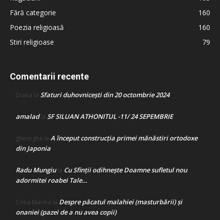
Fără categorie
160
Poezia religioasă
160
Stiri religioase
79
Comentarii recente
Sfaturi duhovnicești din 20 octombrie 2024
Doina
la
amalad
SF SILUAN ATHONITUL -11/ 24 SEPEMBRIE
la
A început construcţia primei mănăstiri ortodoxe
gheorghe
la
din Japonia
Radu Mungiu
Cu Sfinții odihnește Doamne sufletul nou
la
adormitei roabei Tale…
Despre păcatul malahiei (masturbării) şi
Crina Marina
la
onaniei (pazei de a nu avea copii)