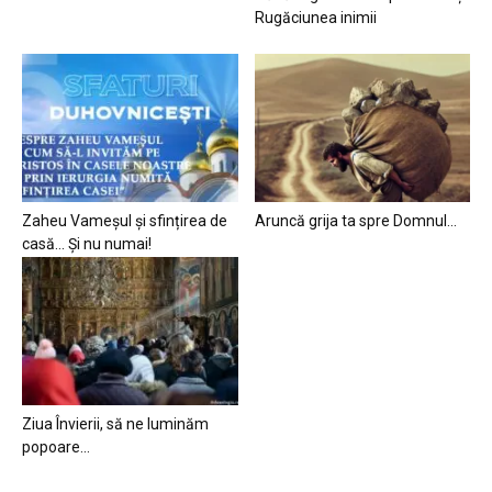
Rugăciunea inimii
Zaheu Vameșul și sfințirea de
Aruncă grija ta spre Domnul…
casă… Și nu numai!
Ziua Învierii, să ne luminăm
popoare…