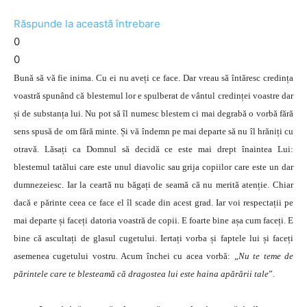
Răspunde la această întrebare
0
0
Bună să vă fie inima. Cu ei nu aveți ce face. Dar vreau să întăresc credința
voastră spunând că blestemul lor e spulberat de vântul credinței voastre dar
și de substanța lui. Nu pot să îl numesc blestem ci mai degrabă o vorbă fără
sens spusă de om fără minte. Și vă îndemn pe mai departe să nu îl hrăniți cu
otravă. Lăsați ca Domnul să decidă ce este mai drept înaintea Lui:
blestemul tatălui care este unul diavolic sau grija copiilor care este un dar
dumnezeiesc. Iar la ceartă nu băgați de seamă că nu merită atenție. Chiar
dacă e părinte ceea ce face el îl scade din acest grad. Iar voi respectații pe
mai departe și faceți datoria voastră de copii. E foarte bine așa cum faceți. E
bine că ascultați de glasul cugetului. Iertați vorba și faptele lui și faceți
asemenea cugetului vostru. Acum închei cu acea vorbă: „
Nu te teme de
părintele care te blesteamă că dragostea lui este haina apărării tale
”.