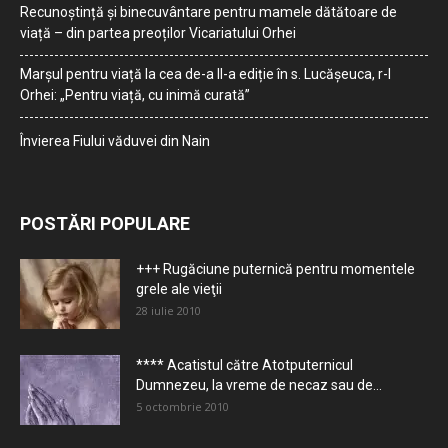
Recunoștință și binecuvântare pentru mamele dătătoare de
viață – din partea preoților Vicariatului Orhei
Marșul pentru viață la cea de-a II-a ediție în s. Lucășeuca, r-l
Orhei: „Pentru viață, cu inimă curată”
Învierea Fiului văduvei din Nain
POSTĂRI POPULARE
+++ Rugăciune puternică pentru momentele
grele ale vieţii
28 iulie 2010
**** Acatistul către Atotputernicul
Dumnezeu, la vreme de necaz sau de...
5 octombrie 2010